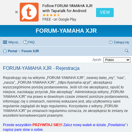
Follow FORUM-YAMAHA XJR
with Tapatalk for Android
VIEW
FREE - on Google Play
FORUM-YAMAHA XJR
Więcej…
FAQ
Zaloguj się
Portal
Forum XJR
zu
Język:
kaj
FORUM-YAMAHA XJR - Rejestracja
Rejestrując się na witrynie „FORUM-YAMAHA XJR”, zwanej dalej „my”, ”nas”,
„nasza”, „FORUM-YAMAHA XJR”, „https://yamaha-xjr.pl”, akceptujesz
wyszczególnione poniżej postanowienia. Jeśli ich nie akceptujesz, opuść to
miejsce, naciskając przycisk „Nie akceptuję”. Administracja witryny „FORUM-
YAMAHA XJR” ma prawo w dowolnym czasie zmienić poniższe postanowienia,
informując cię o zmianach, niemniej wskazane jest, aby użytkownicy sami
regularnie zaglądali do tego regulaminu. Korzystanie z witryny „FORUM-
YAMAHA XJR” po zmianach regulaminu oznacza, że akceptujesz te zmiany ze
wszelkimi konsekwencjami prawnymi.
Przede wszystkim
PRZYWITAJ SIE!!!
Zaloz nowy watek w dziale „Powitalnia” i
napisz pare slow o sobie.