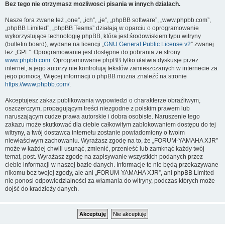
Bez tego nie otrzymasz mozliwosci pisania w innych dzialach.
Nasze fora zwane też „one”, „ich”, „je”, „phpBB software”, „www.phpbb.com”,
„phpBB Limited”, „phpBB Teams” działają w oparciu o oprogramowanie
wykorzystujące technologię phpBB, która jest środowiskiem typu witryny
(bulletin board), wydane na licencji „
GNU General Public License v2
” zwanej
też „GPL”. Oprogramowanie jest dostępne do pobrania ze strony
www.phpbb.com
. Oprogramowanie phpBB tylko ułatwia dyskusje przez
internet, a jego autorzy nie kontrolują tekstów zamieszczanych w internecie za
jego pomocą. Więcej informacji o phpBB można znaleźć na stronie
https://www.phpbb.com/
.
Akceptujesz zakaz publikowania wypowiedzi o charakterze obraźliwym,
oszczerczym, propagującym treści niezgodne z polskim prawem lub
naruszającym cudze prawa autorskie i dobra osobiste. Naruszenie tego
zakazu może skutkować dla ciebie całkowitym zablokowaniem dostępu do tej
witryny, a twój dostawca internetu zostanie powiadomiony o twoim
niewłaściwym zachowaniu. Wyrażasz zgodę na to, że „FORUM-YAMAHA XJR”
może w każdej chwili usunąć, zmienić, przenieść lub zamknąć każdy twój
temat, post. Wyrażasz zgodę na zapisywanie wszystkich podanych przez
ciebie informacji w naszej bazie danych. Informacje te nie będą przekazywane
nikomu bez twojej zgody, ale ani „FORUM-YAMAHA XJR”, ani phpBB Limited
nie ponosi odpowiedzialności za włamania do witryny, podczas których może
dojść do kradzieży danych.