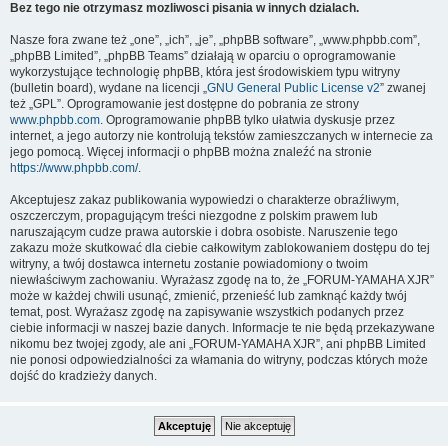
Bez tego nie otrzymasz mozliwosci pisania w innych dzialach.
Nasze fora zwane też „one”, „ich”, „je”, „phpBB software”, „www.phpbb.com”,
„phpBB Limited”, „phpBB Teams” działają w oparciu o oprogramowanie
wykorzystujące technologię phpBB, która jest środowiskiem typu witryny
(bulletin board), wydane na licencji „
GNU General Public License v2
” zwanej
też „GPL”. Oprogramowanie jest dostępne do pobrania ze strony
www.phpbb.com
. Oprogramowanie phpBB tylko ułatwia dyskusje przez
internet, a jego autorzy nie kontrolują tekstów zamieszczanych w internecie za
jego pomocą. Więcej informacji o phpBB można znaleźć na stronie
https://www.phpbb.com/
.
Akceptujesz zakaz publikowania wypowiedzi o charakterze obraźliwym,
oszczerczym, propagującym treści niezgodne z polskim prawem lub
naruszającym cudze prawa autorskie i dobra osobiste. Naruszenie tego
zakazu może skutkować dla ciebie całkowitym zablokowaniem dostępu do tej
witryny, a twój dostawca internetu zostanie powiadomiony o twoim
niewłaściwym zachowaniu. Wyrażasz zgodę na to, że „FORUM-YAMAHA XJR”
może w każdej chwili usunąć, zmienić, przenieść lub zamknąć każdy twój
temat, post. Wyrażasz zgodę na zapisywanie wszystkich podanych przez
ciebie informacji w naszej bazie danych. Informacje te nie będą przekazywane
nikomu bez twojej zgody, ale ani „FORUM-YAMAHA XJR”, ani phpBB Limited
nie ponosi odpowiedzialności za włamania do witryny, podczas których może
dojść do kradzieży danych.