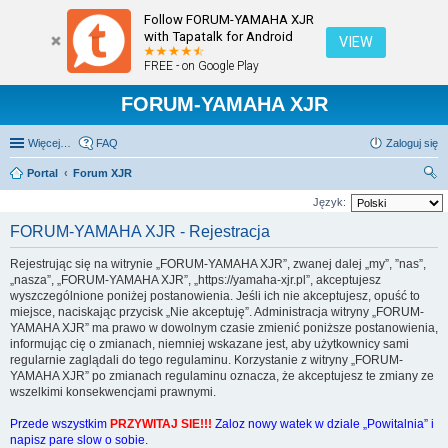
Follow FORUM-YAMAHA XJR
with Tapatalk for Android
VIEW
FREE - on Google Play
FORUM-YAMAHA XJR
Więcej…
FAQ
Zaloguj się
Portal
Forum XJR
zu
Język:
kaj
FORUM-YAMAHA XJR - Rejestracja
Rejestrując się na witrynie „FORUM-YAMAHA XJR”, zwanej dalej „my”, ”nas”,
„nasza”, „FORUM-YAMAHA XJR”, „https://yamaha-xjr.pl”, akceptujesz
wyszczególnione poniżej postanowienia. Jeśli ich nie akceptujesz, opuść to
miejsce, naciskając przycisk „Nie akceptuję”. Administracja witryny „FORUM-
YAMAHA XJR” ma prawo w dowolnym czasie zmienić poniższe postanowienia,
informując cię o zmianach, niemniej wskazane jest, aby użytkownicy sami
regularnie zaglądali do tego regulaminu. Korzystanie z witryny „FORUM-
YAMAHA XJR” po zmianach regulaminu oznacza, że akceptujesz te zmiany ze
wszelkimi konsekwencjami prawnymi.
Przede wszystkim
PRZYWITAJ SIE!!!
Zaloz nowy watek w dziale „Powitalnia” i
napisz pare slow o sobie.