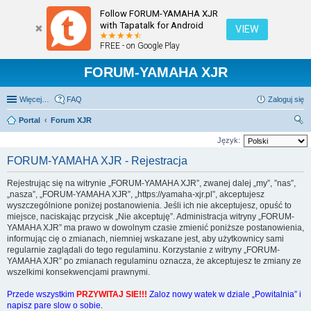
Follow FORUM-YAMAHA XJR
with Tapatalk for Android
VIEW
FREE - on Google Play
FORUM-YAMAHA XJR
Więcej…
FAQ
Zaloguj się
Portal
Forum XJR
zu
Język:
kaj
FORUM-YAMAHA XJR - Rejestracja
Rejestrując się na witrynie „FORUM-YAMAHA XJR”, zwanej dalej „my”, ”nas”,
„nasza”, „FORUM-YAMAHA XJR”, „https://yamaha-xjr.pl”, akceptujesz
wyszczególnione poniżej postanowienia. Jeśli ich nie akceptujesz, opuść to
miejsce, naciskając przycisk „Nie akceptuję”. Administracja witryny „FORUM-
YAMAHA XJR” ma prawo w dowolnym czasie zmienić poniższe postanowienia,
informując cię o zmianach, niemniej wskazane jest, aby użytkownicy sami
regularnie zaglądali do tego regulaminu. Korzystanie z witryny „FORUM-
YAMAHA XJR” po zmianach regulaminu oznacza, że akceptujesz te zmiany ze
wszelkimi konsekwencjami prawnymi.
Przede wszystkim
PRZYWITAJ SIE!!!
Zaloz nowy watek w dziale „Powitalnia” i
napisz pare slow o sobie.