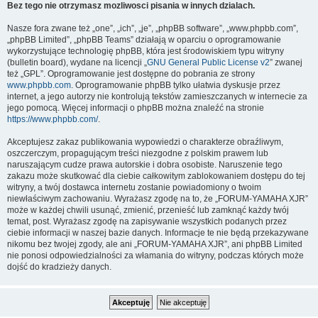
Bez tego nie otrzymasz mozliwosci pisania w innych dzialach.
Nasze fora zwane też „one”, „ich”, „je”, „phpBB software”, „www.phpbb.com”,
„phpBB Limited”, „phpBB Teams” działają w oparciu o oprogramowanie
wykorzystujące technologię phpBB, która jest środowiskiem typu witryny
(bulletin board), wydane na licencji „
GNU General Public License v2
” zwanej
też „GPL”. Oprogramowanie jest dostępne do pobrania ze strony
www.phpbb.com
. Oprogramowanie phpBB tylko ułatwia dyskusje przez
internet, a jego autorzy nie kontrolują tekstów zamieszczanych w internecie za
jego pomocą. Więcej informacji o phpBB można znaleźć na stronie
https://www.phpbb.com/
.
Akceptujesz zakaz publikowania wypowiedzi o charakterze obraźliwym,
oszczerczym, propagującym treści niezgodne z polskim prawem lub
naruszającym cudze prawa autorskie i dobra osobiste. Naruszenie tego
zakazu może skutkować dla ciebie całkowitym zablokowaniem dostępu do tej
witryny, a twój dostawca internetu zostanie powiadomiony o twoim
niewłaściwym zachowaniu. Wyrażasz zgodę na to, że „FORUM-YAMAHA XJR”
może w każdej chwili usunąć, zmienić, przenieść lub zamknąć każdy twój
temat, post. Wyrażasz zgodę na zapisywanie wszystkich podanych przez
ciebie informacji w naszej bazie danych. Informacje te nie będą przekazywane
nikomu bez twojej zgody, ale ani „FORUM-YAMAHA XJR”, ani phpBB Limited
nie ponosi odpowiedzialności za włamania do witryny, podczas których może
dojść do kradzieży danych.