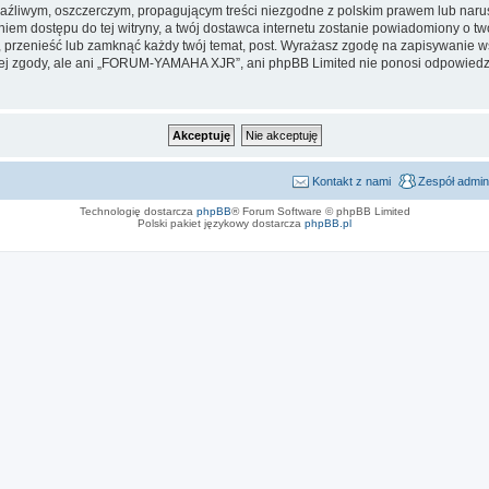
aźliwym, oszczerczym, propagującym treści niezgodne z polskim prawem lub narus
iem dostępu do tej witryny, a twój dostawca internetu zostanie powiadomiony o 
zenieść lub zamknąć każdy twój temat, post. Wyrażasz zgodę na zapisywanie wsz
ej zgody, ale ani „FORUM-YAMAHA XJR”, ani phpBB Limited nie ponosi odpowiedzi
Kontakt z nami
Zespół admin
Technologię dostarcza
phpBB
® Forum Software © phpBB Limited
Polski pakiet językowy dostarcza
phpBB.pl