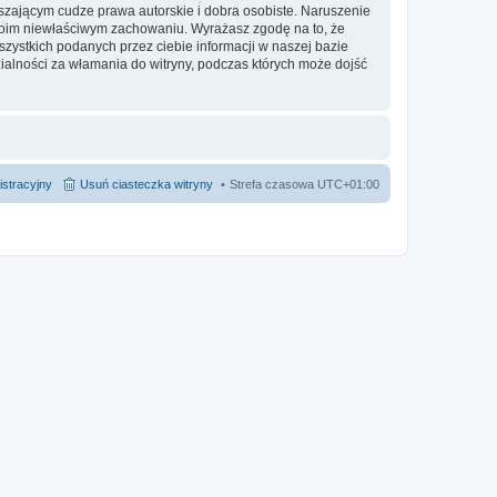
zającym cudze prawa autorskie i dobra osobiste. Naruszenie
twoim niewłaściwym zachowaniu. Wyrażasz zgodę na to, że
ystkich podanych przez ciebie informacji w naszej bazie
alności za włamania do witryny, podczas których może dojść
istracyjny
Usuń ciasteczka witryny
Strefa czasowa
UTC+01:00