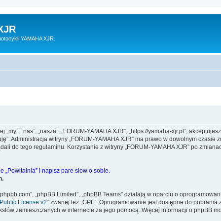
XJR
motocykli YAMAHA XJR.
 „my”, ”nas”, „nasza”, „FORUM-YAMAHA XJR”, „https://yamaha-xjr.pl”, akceptujesz 
eptuję”. Administracja witryny „FORUM-YAMAHA XJR” ma prawo w dowolnym czasie zm
lądali do tego regulaminu. Korzystanie z witryny „FORUM-YAMAHA XJR” po zmianac
 „Powitalnia” i napisz pare slow o sobie.
h.
www.phpbb.com”, „phpBB Limited”, „phpBB Teams” działają w oparciu o oprogramowan
ublic License v2
” zwanej też „GPL”. Oprogramowanie jest dostępne do pobrania 
ą tekstów zamieszczanych w internecie za jego pomocą. Więcej informacji o phpBB m