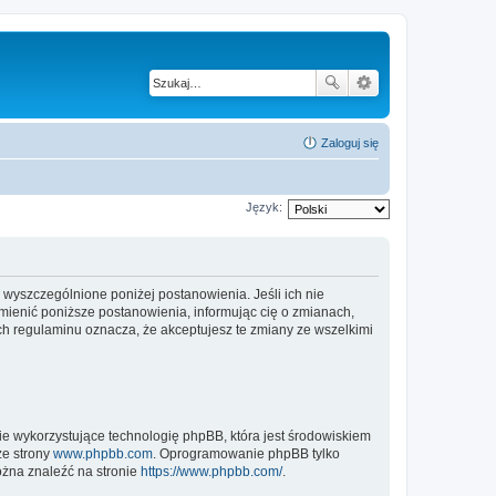
Zaloguj się
Język:
wyszczególnione poniżej postanowienia. Jeśli ich nie
ienić poniższe postanowienia, informując cię o zmianach,
h regulaminu oznacza, że akceptujesz te zmiany ze wszelkimi
ie wykorzystujące technologię phpBB, która jest środowiskiem
ze strony
www.phpbb.com
. Oprogramowanie phpBB tylko
ożna znaleźć na stronie
https://www.phpbb.com/
.