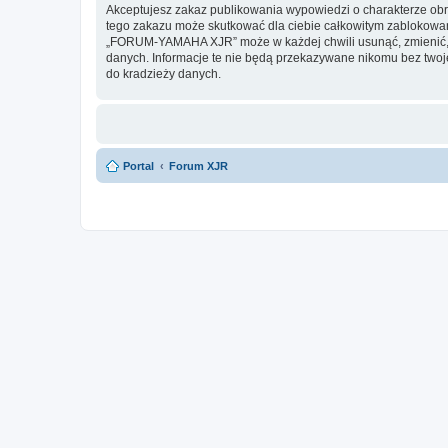
Akceptujesz zakaz publikowania wypowiedzi o charakterze obr
tego zakazu może skutkować dla ciebie całkowitym zablokowan
„FORUM-YAMAHA XJR” może w każdej chwili usunąć, zmienić, pr
danych. Informacje te nie będą przekazywane nikomu bez twoj
do kradzieży danych.
Portal
Forum XJR