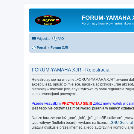
FORUM-YAMAHA 
Forum użytkowników i miłośników 
Więcej…
FAQ
Portal
Forum XJR
FORUM-YAMAHA XJR - Rejestracja
Rejestrując się na witrynie „FORUM-YAMAHA XJR”, zwanej dalej
akceptujesz, opuść to miejsce, naciskając przycisk „Nie akc
niemniej wskazane jest, aby użytkownicy sami regularnie zag
konsekwencjami prawnymi.
Przede wszystkim
PRZYWITAJ SIE!!!
Zaloz nowy watek w dziale
Bez tego nie otrzymasz mozliwosci pisania w innych dzialac
Nasze fora zwane też „one”, „ich”, „je”, „phpBB software”, „
typu witryny (bulletin board), wydane na licencji „
GNU General P
ułatwia dyskusje przez internet, a jego autorzy nie kontroluj