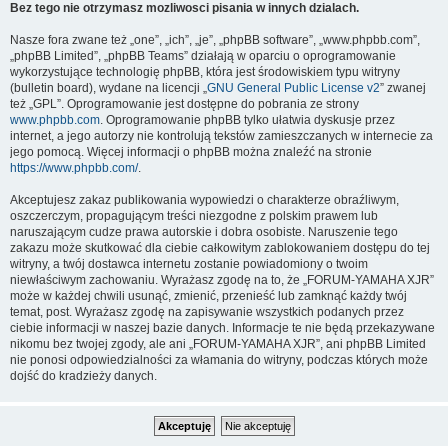
Bez tego nie otrzymasz mozliwosci pisania w innych dzialach.
Nasze fora zwane też „one”, „ich”, „je”, „phpBB software”, „www.phpbb.com”,
„phpBB Limited”, „phpBB Teams” działają w oparciu o oprogramowanie
wykorzystujące technologię phpBB, która jest środowiskiem typu witryny
(bulletin board), wydane na licencji „
GNU General Public License v2
” zwanej
też „GPL”. Oprogramowanie jest dostępne do pobrania ze strony
www.phpbb.com
. Oprogramowanie phpBB tylko ułatwia dyskusje przez
internet, a jego autorzy nie kontrolują tekstów zamieszczanych w internecie za
jego pomocą. Więcej informacji o phpBB można znaleźć na stronie
https://www.phpbb.com/
.
Akceptujesz zakaz publikowania wypowiedzi o charakterze obraźliwym,
oszczerczym, propagującym treści niezgodne z polskim prawem lub
naruszającym cudze prawa autorskie i dobra osobiste. Naruszenie tego
zakazu może skutkować dla ciebie całkowitym zablokowaniem dostępu do tej
witryny, a twój dostawca internetu zostanie powiadomiony o twoim
niewłaściwym zachowaniu. Wyrażasz zgodę na to, że „FORUM-YAMAHA XJR”
może w każdej chwili usunąć, zmienić, przenieść lub zamknąć każdy twój
temat, post. Wyrażasz zgodę na zapisywanie wszystkich podanych przez
ciebie informacji w naszej bazie danych. Informacje te nie będą przekazywane
nikomu bez twojej zgody, ale ani „FORUM-YAMAHA XJR”, ani phpBB Limited
nie ponosi odpowiedzialności za włamania do witryny, podczas których może
dojść do kradzieży danych.