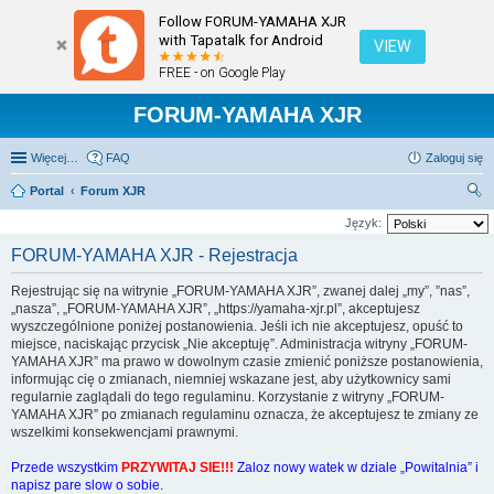
Follow FORUM-YAMAHA XJR
with Tapatalk for Android
VIEW
FREE - on Google Play
FORUM-YAMAHA XJR
Więcej…
FAQ
Zaloguj się
Portal
Forum XJR
zu
Język:
kaj
FORUM-YAMAHA XJR - Rejestracja
Rejestrując się na witrynie „FORUM-YAMAHA XJR”, zwanej dalej „my”, ”nas”,
„nasza”, „FORUM-YAMAHA XJR”, „https://yamaha-xjr.pl”, akceptujesz
wyszczególnione poniżej postanowienia. Jeśli ich nie akceptujesz, opuść to
miejsce, naciskając przycisk „Nie akceptuję”. Administracja witryny „FORUM-
YAMAHA XJR” ma prawo w dowolnym czasie zmienić poniższe postanowienia,
informując cię o zmianach, niemniej wskazane jest, aby użytkownicy sami
regularnie zaglądali do tego regulaminu. Korzystanie z witryny „FORUM-
YAMAHA XJR” po zmianach regulaminu oznacza, że akceptujesz te zmiany ze
wszelkimi konsekwencjami prawnymi.
Przede wszystkim
PRZYWITAJ SIE!!!
Zaloz nowy watek w dziale „Powitalnia” i
napisz pare slow o sobie.