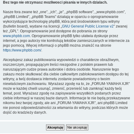
Bez tego nie otrzymasz mozliwosci pisania w innych dzialach.
Nasze fora zwane też „one”, „ich”, „je”, „phpBB software”, „www.phpbb.com”,
„phpBB Limited”, „phpBB Teams” działają w oparciu o oprogramowanie
wykorzystujące technologię phpBB, która jest środowiskiem typu witryny
(bulletin board), wydane na licencji „
GNU General Public License v2
” zwanej
też „GPL”. Oprogramowanie jest dostępne do pobrania ze strony
www.phpbb.com
. Oprogramowanie phpBB tylko ułatwia dyskusje przez
internet, a jego autorzy nie kontrolują tekstów zamieszczanych w internecie za
jego pomocą. Więcej informacji o phpBB można znaleźć na stronie
https://www.phpbb.com/
.
Akceptujesz zakaz publikowania wypowiedzi o charakterze obraźliwym,
oszczerczym, propagującym treści niezgodne z polskim prawem lub
naruszającym cudze prawa autorskie i dobra osobiste. Naruszenie tego
zakazu może skutkować dla ciebie całkowitym zablokowaniem dostępu do tej
witryny, a twój dostawca internetu zostanie powiadomiony o twoim
niewłaściwym zachowaniu. Wyrażasz zgodę na to, że „FORUM-YAMAHA XJR”
może w każdej chwili usunąć, zmienić, przenieść lub zamknąć każdy twój
temat, post. Wyrażasz zgodę na zapisywanie wszystkich podanych przez
ciebie informacji w naszej bazie danych. Informacje te nie będą przekazywane
nikomu bez twojej zgody, ale ani „FORUM-YAMAHA XJR”, ani phpBB Limited
nie ponosi odpowiedzialności za włamania do witryny, podczas których może
dojść do kradzieży danych.