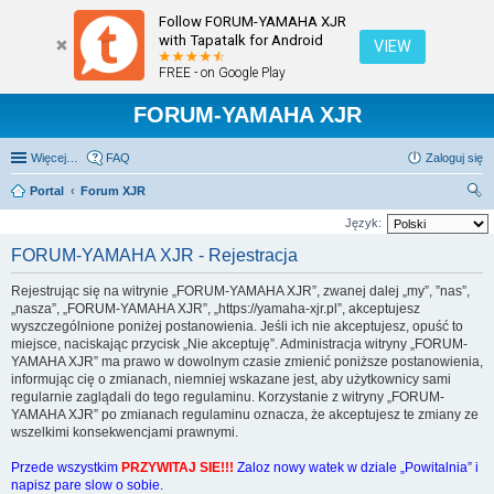
Follow FORUM-YAMAHA XJR
with Tapatalk for Android
VIEW
FREE - on Google Play
FORUM-YAMAHA XJR
Więcej…
FAQ
Zaloguj się
Portal
Forum XJR
zu
Język:
kaj
FORUM-YAMAHA XJR - Rejestracja
Rejestrując się na witrynie „FORUM-YAMAHA XJR”, zwanej dalej „my”, ”nas”,
„nasza”, „FORUM-YAMAHA XJR”, „https://yamaha-xjr.pl”, akceptujesz
wyszczególnione poniżej postanowienia. Jeśli ich nie akceptujesz, opuść to
miejsce, naciskając przycisk „Nie akceptuję”. Administracja witryny „FORUM-
YAMAHA XJR” ma prawo w dowolnym czasie zmienić poniższe postanowienia,
informując cię o zmianach, niemniej wskazane jest, aby użytkownicy sami
regularnie zaglądali do tego regulaminu. Korzystanie z witryny „FORUM-
YAMAHA XJR” po zmianach regulaminu oznacza, że akceptujesz te zmiany ze
wszelkimi konsekwencjami prawnymi.
Przede wszystkim
PRZYWITAJ SIE!!!
Zaloz nowy watek w dziale „Powitalnia” i
napisz pare slow o sobie.