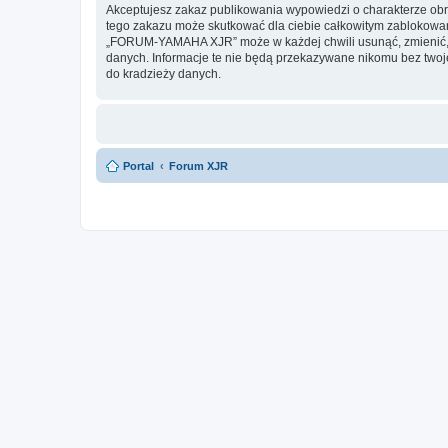
Akceptujesz zakaz publikowania wypowiedzi o charakterze obr
tego zakazu może skutkować dla ciebie całkowitym zablokowan
„FORUM-YAMAHA XJR” może w każdej chwili usunąć, zmienić, pr
danych. Informacje te nie będą przekazywane nikomu bez twoj
do kradzieży danych.
Portal
Forum XJR