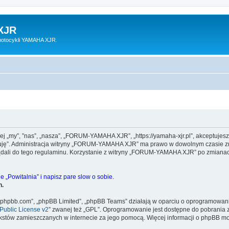
XJR
motocykli YAMAHA XJR.
 „my”, ”nas”, „nasza”, „FORUM-YAMAHA XJR”, „https://yamaha-xjr.pl”, akceptujesz 
eptuję”. Administracja witryny „FORUM-YAMAHA XJR” ma prawo w dowolnym czasie zm
lądali do tego regulaminu. Korzystanie z witryny „FORUM-YAMAHA XJR” po zmianac
 „Powitalnia” i napisz pare slow o sobie.
h.
www.phpbb.com”, „phpBB Limited”, „phpBB Teams” działają w oparciu o oprogramowan
ublic License v2
” zwanej też „GPL”. Oprogramowanie jest dostępne do pobrania 
ą tekstów zamieszczanych w internecie za jego pomocą. Więcej informacji o phpBB m