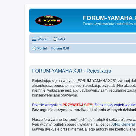
FORUM-YAMAHA 
Forum użytkowników i miłośników 
Więcej…
FAQ
Portal
Forum XJR
FORUM-YAMAHA XJR - Rejestracja
Rejestrując się na witrynie „FORUM-YAMAHA XJR”, zwanej dalej
akceptujesz, opuść to miejsce, naciskając przycisk „Nie akc
niemniej wskazane jest, aby użytkownicy sami regularnie zag
konsekwencjami prawnymi.
Przede wszystkim
PRZYWITAJ SIE!!!
Zaloz nowy watek w dziale
Bez tego nie otrzymasz mozliwosci pisania w innych dzialac
Nasze fora zwane też „one”, „ich”, „je”, „phpBB software”, „
typu witryny (bulletin board), wydane na licencji „
GNU General P
ułatwia dyskusje przez internet, a jego autorzy nie kontroluj