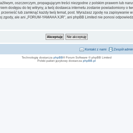
aźliwym, oszczerczym, propagującym treści niezgodne z polskim prawem lub narus
iem dostępu do tej witryny, a twój dostawca internetu zostanie powiadomiony o 
zenieść lub zamknąć każdy twój temat, post. Wyrażasz zgodę na zapisywanie wsz
ej zgody, ale ani „FORUM-YAMAHA XJR”, ani phpBB Limited nie ponosi odpowiedzi
Kontakt z nami
Zespół admin
Technologię dostarcza
phpBB
® Forum Software © phpBB Limited
Polski pakiet językowy dostarcza
phpBB.pl