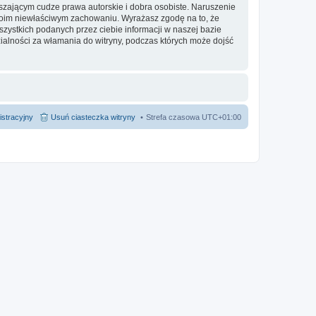
zającym cudze prawa autorskie i dobra osobiste. Naruszenie
twoim niewłaściwym zachowaniu. Wyrażasz zgodę na to, że
ystkich podanych przez ciebie informacji w naszej bazie
alności za włamania do witryny, podczas których może dojść
istracyjny
Usuń ciasteczka witryny
Strefa czasowa
UTC+01:00