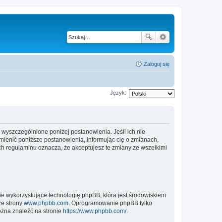
Zaloguj się
Język:
wyszczególnione poniżej postanowienia. Jeśli ich nie
ienić poniższe postanowienia, informując cię o zmianach,
h regulaminu oznacza, że akceptujesz te zmiany ze wszelkimi
ie wykorzystujące technologię phpBB, która jest środowiskiem
ze strony
www.phpbb.com
. Oprogramowanie phpBB tylko
ożna znaleźć na stronie
https://www.phpbb.com/
.