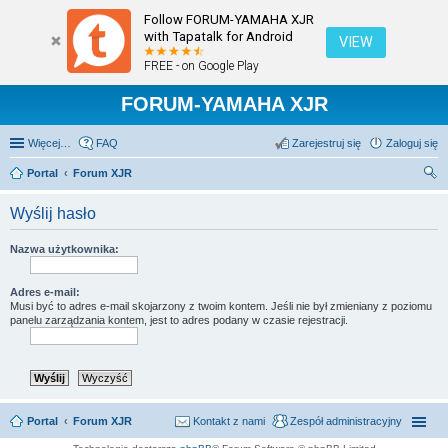
Follow FORUM-YAMAHA XJR
with Tapatalk for Android
VIEW
FREE - on Google Play
FORUM-YAMAHA XJR
Więcej…
FAQ
Zarejestruj się
Zaloguj się
Portal
Forum XJR
zu
Wyślij hasło
kaj
Nazwa użytkownika:
Adres e-mail:
Musi być to adres e-mail skojarzony z twoim kontem. Jeśli nie był zmieniany z poziomu
panelu zarządzania kontem, jest to adres podany w czasie rejestracji.
Portal
Forum XJR
Kontakt z nami
Zespół administracyjny