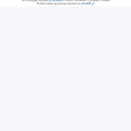
Technologię dostarcza
phpBB
® Forum Software © phpBB Limited
Polski pakiet językowy dostarcza
phpBB.pl