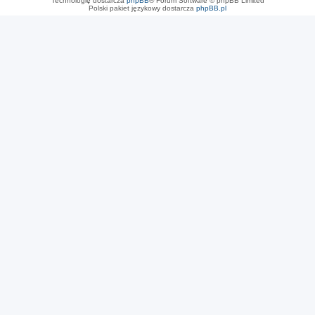
Technologię dostarcza
phpBB
® Forum Software © phpBB Limited
Polski pakiet językowy dostarcza
phpBB.pl