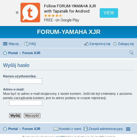
Follow FORUM-YAMAHA XJR
with Tapatalk for Android
VIEW
FREE - on Google Play
FORUM-YAMAHA XJR
Więcej…
FAQ
Zarejestruj się
Zaloguj się
Portal
Forum XJR
zu
Wyślij hasło
kaj
Nazwa użytkownika:
Adres e-mail:
Musi być to adres e-mail skojarzony z twoim kontem. Jeśli nie był zmieniany z poziomu
panelu zarządzania kontem, jest to adres podany w czasie rejestracji.
Portal
Forum XJR
Kontakt z nami
Zespół administracyjny