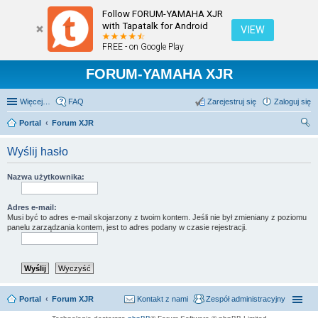
Follow FORUM-YAMAHA XJR
with Tapatalk for Android
VIEW
FREE - on Google Play
FORUM-YAMAHA XJR
Więcej…
FAQ
Zarejestruj się
Zaloguj się
Portal
Forum XJR
zu
Wyślij hasło
kaj
Nazwa użytkownika:
Adres e-mail:
Musi być to adres e-mail skojarzony z twoim kontem. Jeśli nie był zmieniany z poziomu
panelu zarządzania kontem, jest to adres podany w czasie rejestracji.
Portal
Forum XJR
Kontakt z nami
Zespół administracyjny