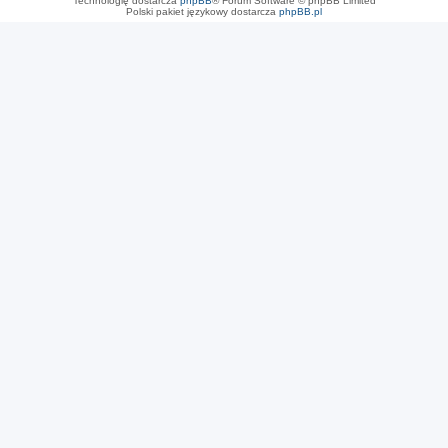
Technologię dostarcza
phpBB
® Forum Software © phpBB Limited
Polski pakiet językowy dostarcza
phpBB.pl