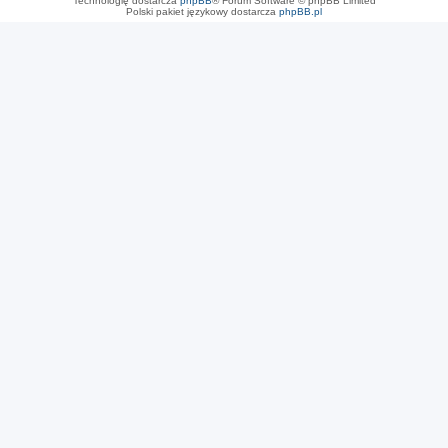
Technologię dostarcza
phpBB
® Forum Software © phpBB Limited
Polski pakiet językowy dostarcza
phpBB.pl