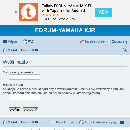
Follow FORUM-YAMAHA XJR
with Tapatalk for Android
VIEW
FREE - on Google Play
FORUM-YAMAHA XJR
Więcej…
FAQ
Zarejestruj się
Zaloguj się
Portal
Forum XJR
zu
Wyślij hasło
kaj
Nazwa użytkownika:
Adres e-mail:
Musi być to adres e-mail skojarzony z twoim kontem. Jeśli nie był zmieniany z poziomu
panelu zarządzania kontem, jest to adres podany w czasie rejestracji.
Portal
Forum XJR
Kontakt z nami
Zespół administracyjny