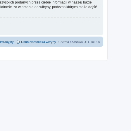
ystkich podanych przez ciebie informacji w naszej bazie
alności za włamania do witryny, podczas których może dojść
istracyjny
Usuń ciasteczka witryny
Strefa czasowa
UTC+01:00