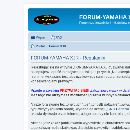
FORUM-YAMAHA 
Forum użytkowników i miłośników 
Więcej…
FAQ
Portal
Forum XJR
FORUM-YAMAHA XJR - Regulamin
Rejestrując się na witrynie „FORUM-YAMAHA XJR”, zwanej dalej
akceptujesz, opuść to miejsce, naciskając przycisk „Nie akc
niemniej wskazane jest, aby użytkownicy sami regularnie zag
konsekwencjami prawnymi.
Przede wszystkim
PRZYWITAJ SIE!!!
Zaloz nowy watek w dziale
Bez tego nie otrzymasz mozliwosci pisania w innych dzialac
Nasze fora zwane też „one”, „ich”, „je”, „phpBB software”, „
typu witryny (bulletin board), wydane na licencji „
GNU General P
ułatwia dyskusje przez internet, a jego autorzy nie kontroluj
Akceptujesz zakaz publikowania wypowiedzi o charakterze obr
tego zakazu może skutkować dla ciebie całkowitym zablokowan