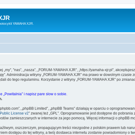
XJR
motocykli YAMAHA XJR.
 „my”, ”nas”, „nasza”, „FORUM-YAMAHA XJR”, „https://yamaha-xjr.pl”, akceptujesz 
eptuję”. Administracja witryny „FORUM-YAMAHA XJR” ma prawo w dowolnym czasie zm
lądali do tego regulaminu. Korzystanie z witryny „FORUM-YAMAHA XJR” po zmianac
 „Powitalnia” i napisz pare slow o sobie.
h.
www.phpbb.com”, „phpBB Limited”, „phpBB Teams” działają w oparciu o oprogramowan
ublic License v2
” zwanej też „GPL”. Oprogramowanie jest dostępne do pobrania 
ą tekstów zamieszczanych w internecie za jego pomocą. Więcej informacji o phpBB m
aźliwym, oszczerczym, propagującym treści niezgodne z polskim prawem lub narus
iem dostępu do tej witryny, a twój dostawca internetu zostanie powiadomiony o 