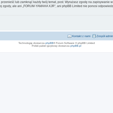
zenieść lub zamknąć każdy twój temat, post. Wyrażasz zgodę na zapisywanie wsz
ej zgody, ale ani „FORUM-YAMAHA XJR”, ani phpBB Limited nie ponosi odpowiedzi
Kontakt z nami
Zespół admin
Technologię dostarcza
phpBB
® Forum Software © phpBB Limited
Polski pakiet językowy dostarcza
phpBB.pl