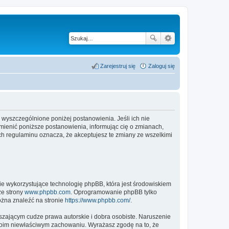
Zarejestruj się
Zaloguj się
wyszczególnione poniżej postanowienia. Jeśli ich nie
ienić poniższe postanowienia, informując cię o zmianach,
h regulaminu oznacza, że akceptujesz te zmiany ze wszelkimi
ie wykorzystujące technologię phpBB, która jest środowiskiem
ze strony
www.phpbb.com
. Oprogramowanie phpBB tylko
ożna znaleźć na stronie
https://www.phpbb.com/
.
zającym cudze prawa autorskie i dobra osobiste. Naruszenie
twoim niewłaściwym zachowaniu. Wyrażasz zgodę na to, że