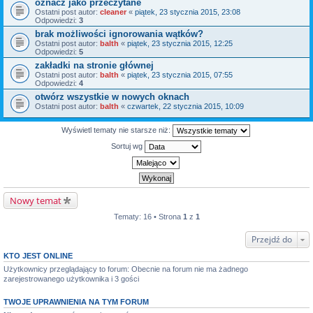
oznacz jako przeczytane
Ostatni post autor:
cleaner
«
piątek, 23 stycznia 2015, 23:08
Odpowiedzi:
3
brak możliwości ignorowania wątków?
Ostatni post autor:
balth
«
piątek, 23 stycznia 2015, 12:25
Odpowiedzi:
5
zakładki na stronie głównej
Ostatni post autor:
balth
«
piątek, 23 stycznia 2015, 07:55
Odpowiedzi:
4
otwórz wszystkie w nowych oknach
Ostatni post autor:
balth
«
czwartek, 22 stycznia 2015, 10:09
Wyświetl tematy nie starsze niż:
Sortuj wg
Nowy temat
Tematy: 16 • Strona
1
z
1
Przejdź do
KTO JEST ONLINE
Użytkownicy przeglądający to forum: Obecnie na forum nie ma żadnego
zarejestrowanego użytkownika i 3 gości
TWOJE UPRAWNIENIA NA TYM FORUM