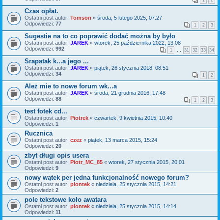
1
2
Czas opłat.
Ostatni post autor:
Tomson
«
środa, 5 lutego 2025, 07:27
Odpowiedzi:
77
1
2
3
Sugestie na to co poprawić dodać można by było
Ostatni post autor:
JAREK
«
wtorek, 25 października 2022, 13:08
Odpowiedzi:
992
1
…
31
32
33
34
Srapatak k...a jego ...
Ostatni post autor:
JAREK
«
piątek, 26 stycznia 2018, 08:51
Odpowiedzi:
34
1
2
Ależ mie to nowe forum wk...a
Ostatni post autor:
JAREK
«
środa, 21 grudnia 2016, 17:48
Odpowiedzi:
88
1
2
3
test fotek cd...
Ostatni post autor:
Piotrek
«
czwartek, 9 kwietnia 2015, 10:40
Odpowiedzi:
1
Rucznica
Ostatni post autor:
czez
«
piątek, 13 marca 2015, 15:24
Odpowiedzi:
20
zbyt długi opis usera
Ostatni post autor:
Piotr_MC_85
«
wtorek, 27 stycznia 2015, 20:01
Odpowiedzi:
9
nowy wątek per jedna funkcjonalność nowego forum?
Ostatni post autor:
piontek
«
niedziela, 25 stycznia 2015, 14:21
Odpowiedzi:
2
pole tekstowe koło awatara
Ostatni post autor:
piontek
«
niedziela, 25 stycznia 2015, 14:14
Odpowiedzi:
11