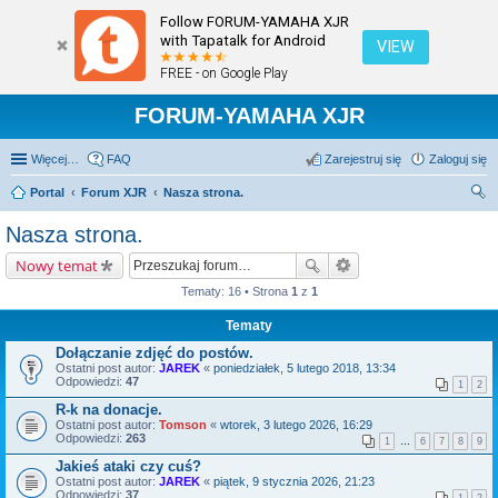
Follow FORUM-YAMAHA XJR
with Tapatalk for Android
VIEW
FREE - on Google Play
FORUM-YAMAHA XJR
Więcej…
FAQ
Zarejestruj się
Zaloguj się
Portal
Forum XJR
Nasza strona.
zu
Nasza strona.
kaj
Nowy temat
Tematy: 16 • Strona
1
z
1
Tematy
Dołączanie zdjęć do postów.
Ostatni post autor:
JAREK
«
poniedziałek, 5 lutego 2018, 13:34
Odpowiedzi:
47
1
2
R-k na donacje.
Ostatni post autor:
Tomson
«
wtorek, 3 lutego 2026, 16:29
Odpowiedzi:
263
1
…
6
7
8
9
Jakieś ataki czy cuś?
Ostatni post autor:
JAREK
«
piątek, 9 stycznia 2026, 21:23
Odpowiedzi:
37