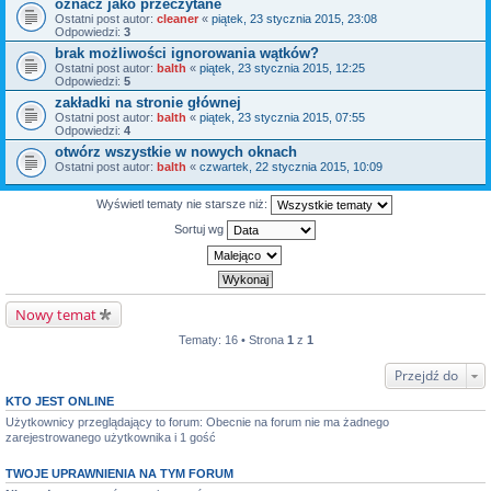
oznacz jako przeczytane
Ostatni post autor:
cleaner
«
piątek, 23 stycznia 2015, 23:08
Odpowiedzi:
3
brak możliwości ignorowania wątków?
Ostatni post autor:
balth
«
piątek, 23 stycznia 2015, 12:25
Odpowiedzi:
5
zakładki na stronie głównej
Ostatni post autor:
balth
«
piątek, 23 stycznia 2015, 07:55
Odpowiedzi:
4
otwórz wszystkie w nowych oknach
Ostatni post autor:
balth
«
czwartek, 22 stycznia 2015, 10:09
Wyświetl tematy nie starsze niż:
Sortuj wg
Nowy temat
Tematy: 16 • Strona
1
z
1
Przejdź do
KTO JEST ONLINE
Użytkownicy przeglądający to forum: Obecnie na forum nie ma żadnego
zarejestrowanego użytkownika i 1 gość
TWOJE UPRAWNIENIA NA TYM FORUM