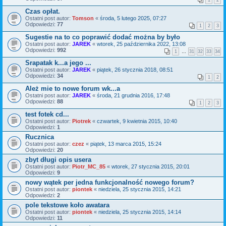
1
2
Czas opłat.
Ostatni post autor:
Tomson
«
środa, 5 lutego 2025, 07:27
Odpowiedzi:
77
1
2
3
Sugestie na to co poprawić dodać można by było
Ostatni post autor:
JAREK
«
wtorek, 25 października 2022, 13:08
Odpowiedzi:
992
1
…
31
32
33
34
Srapatak k...a jego ...
Ostatni post autor:
JAREK
«
piątek, 26 stycznia 2018, 08:51
Odpowiedzi:
34
1
2
Ależ mie to nowe forum wk...a
Ostatni post autor:
JAREK
«
środa, 21 grudnia 2016, 17:48
Odpowiedzi:
88
1
2
3
test fotek cd...
Ostatni post autor:
Piotrek
«
czwartek, 9 kwietnia 2015, 10:40
Odpowiedzi:
1
Rucznica
Ostatni post autor:
czez
«
piątek, 13 marca 2015, 15:24
Odpowiedzi:
20
zbyt długi opis usera
Ostatni post autor:
Piotr_MC_85
«
wtorek, 27 stycznia 2015, 20:01
Odpowiedzi:
9
nowy wątek per jedna funkcjonalność nowego forum?
Ostatni post autor:
piontek
«
niedziela, 25 stycznia 2015, 14:21
Odpowiedzi:
2
pole tekstowe koło awatara
Ostatni post autor:
piontek
«
niedziela, 25 stycznia 2015, 14:14
Odpowiedzi:
11