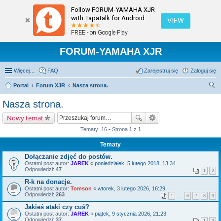
Follow FORUM-YAMAHA XJR
with Tapatalk for Android
VIEW
FREE - on Google Play
FORUM-YAMAHA XJR
Więcej…
FAQ
Zarejestruj się
Zaloguj się
Portal
Forum XJR
Nasza strona.
zu
Nasza strona.
kaj
Nowy temat
Tematy: 16 • Strona
1
z
1
Tematy
Dołączanie zdjęć do postów.
Ostatni post autor:
JAREK
«
poniedziałek, 5 lutego 2018, 13:34
Odpowiedzi:
47
1
2
R-k na donacje.
Ostatni post autor:
Tomson
«
wtorek, 3 lutego 2026, 16:29
Odpowiedzi:
263
1
…
6
7
8
9
Jakieś ataki czy cuś?
Ostatni post autor:
JAREK
«
piątek, 9 stycznia 2026, 21:23
Odpowiedzi:
37