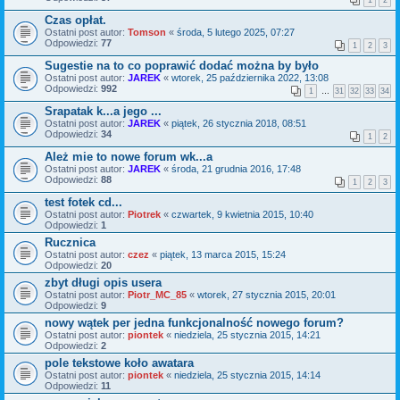
1
2
Czas opłat.
Ostatni post autor:
Tomson
«
środa, 5 lutego 2025, 07:27
Odpowiedzi:
77
1
2
3
Sugestie na to co poprawić dodać można by było
Ostatni post autor:
JAREK
«
wtorek, 25 października 2022, 13:08
Odpowiedzi:
992
1
…
31
32
33
34
Srapatak k...a jego ...
Ostatni post autor:
JAREK
«
piątek, 26 stycznia 2018, 08:51
Odpowiedzi:
34
1
2
Ależ mie to nowe forum wk...a
Ostatni post autor:
JAREK
«
środa, 21 grudnia 2016, 17:48
Odpowiedzi:
88
1
2
3
test fotek cd...
Ostatni post autor:
Piotrek
«
czwartek, 9 kwietnia 2015, 10:40
Odpowiedzi:
1
Rucznica
Ostatni post autor:
czez
«
piątek, 13 marca 2015, 15:24
Odpowiedzi:
20
zbyt długi opis usera
Ostatni post autor:
Piotr_MC_85
«
wtorek, 27 stycznia 2015, 20:01
Odpowiedzi:
9
nowy wątek per jedna funkcjonalność nowego forum?
Ostatni post autor:
piontek
«
niedziela, 25 stycznia 2015, 14:21
Odpowiedzi:
2
pole tekstowe koło awatara
Ostatni post autor:
piontek
«
niedziela, 25 stycznia 2015, 14:14
Odpowiedzi:
11