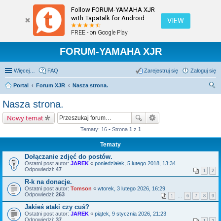
Follow FORUM-YAMAHA XJR
with Tapatalk for Android
VIEW
FREE - on Google Play
FORUM-YAMAHA XJR
Więcej…
FAQ
Zarejestruj się
Zaloguj się
Portal
Forum XJR
Nasza strona.
zu
Nasza strona.
kaj
Nowy temat
Tematy: 16 • Strona
1
z
1
Tematy
Dołączanie zdjęć do postów.
Ostatni post autor:
JAREK
«
poniedziałek, 5 lutego 2018, 13:34
Odpowiedzi:
47
1
2
R-k na donacje.
Ostatni post autor:
Tomson
«
wtorek, 3 lutego 2026, 16:29
Odpowiedzi:
263
1
…
6
7
8
9
Jakieś ataki czy cuś?
Ostatni post autor:
JAREK
«
piątek, 9 stycznia 2026, 21:23
Odpowiedzi:
37