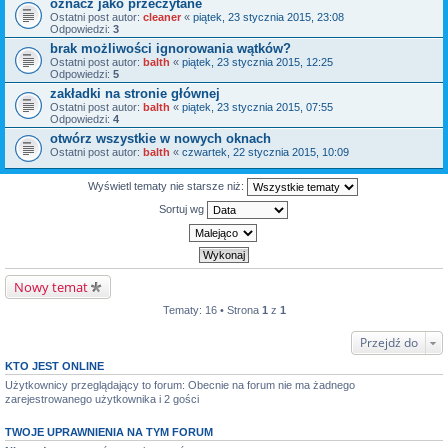
oznacz jako przeczytane
Ostatni post autor:
cleaner
«
piątek, 23 stycznia 2015, 23:08
Odpowiedzi:
3
brak możliwości ignorowania wątków?
Ostatni post autor:
balth
«
piątek, 23 stycznia 2015, 12:25
Odpowiedzi:
5
zakładki na stronie głównej
Ostatni post autor:
balth
«
piątek, 23 stycznia 2015, 07:55
Odpowiedzi:
4
otwórz wszystkie w nowych oknach
Ostatni post autor:
balth
«
czwartek, 22 stycznia 2015, 10:09
Wyświetl tematy nie starsze niż:
Sortuj wg
Nowy temat
Tematy: 16 • Strona
1
z
1
Przejdź do
KTO JEST ONLINE
Użytkownicy przeglądający to forum: Obecnie na forum nie ma żadnego
zarejestrowanego użytkownika i 2 gości
TWOJE UPRAWNIENIA NA TYM FORUM