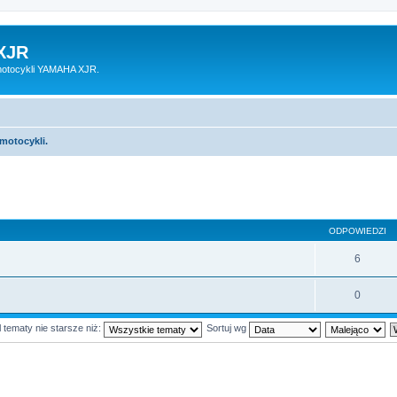
XJR
motocykli YAMAHA XJR.
motocykli.
ODPOWIEDZI
6
0
 tematy nie starsze niż:
Sortuj wg