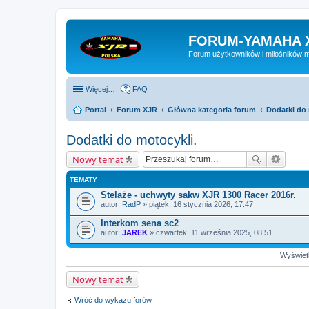
FORUM-YAMAHA 
Forum użytkowników i miłośników 
Więcej…
FAQ
Portal
Forum XJR
Główna kategoria forum
Dodatki do 
Dodatki do motocykli.
Nowy temat
TEMATY
Stelaże - uchwyty sakw XJR 1300 Racer 2016r.
autor:
RadP
» piątek, 16 stycznia 2026, 17:47
Interkom sena sc2
autor:
JAREK
» czwartek, 11 września 2025, 08:51
Wyświetl
Nowy temat
Wróć do wykazu forów