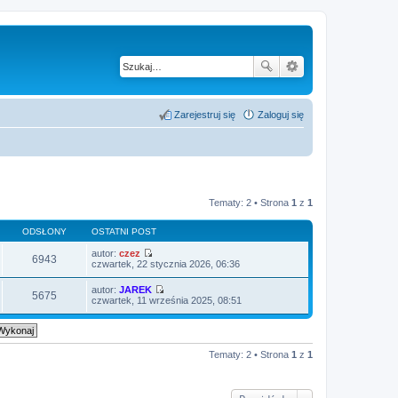
Zarejestruj się
Zaloguj się
Tematy: 2 • Strona
1
z
1
ODSŁONY
OSTATNI POST
autor:
czez
6943
W
czwartek, 22 stycznia 2026, 06:36
y
ś
autor:
JAREK
w
5675
W
czwartek, 11 września 2025, 08:51
i
y
e
ś
t
w
l
i
n
e
Tematy: 2 • Strona
1
z
1
a
t
j
l
n
n
o
a