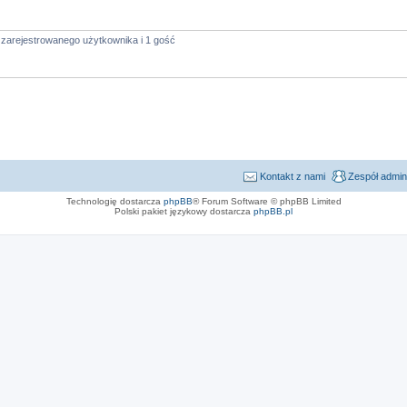
 zarejestrowanego użytkownika i 1 gość
Kontakt z nami
Zespół admin
Technologię dostarcza
phpBB
® Forum Software © phpBB Limited
Polski pakiet językowy dostarcza
phpBB.pl