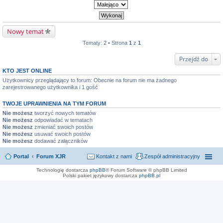
Nowy temat
Tematy: 2 • Strona
1
z
1
Przejdź do
KTO JEST ONLINE
Użytkownicy przeglądający to forum: Obecnie na forum nie ma żadnego
zarejestrowanego użytkownika i 1 gość
TWOJE UPRAWNIENIA NA TYM FORUM
Nie możesz
tworzyć nowych tematów
Nie możesz
odpowiadać w tematach
Nie możesz
zmieniać swoich postów
Nie możesz
usuwać swoich postów
Nie możesz
dodawać załączników
Portal
Forum XJR
Kontakt z nami
Zespół administracyjny
Technologię dostarcza
phpBB
® Forum Software © phpBB Limited
Polski pakiet językowy dostarcza
phpBB.pl