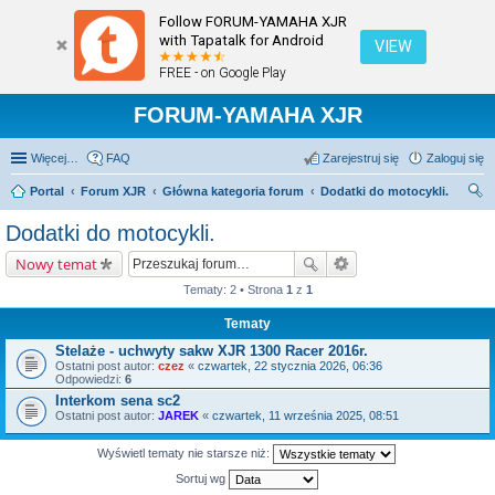
Follow FORUM-YAMAHA XJR
with Tapatalk for Android
VIEW
FREE - on Google Play
FORUM-YAMAHA XJR
Więcej…
FAQ
Zarejestruj się
Zaloguj się
Portal
Forum XJR
Główna kategoria forum
Dodatki do motocykli.
zu
Dodatki do motocykli.
kaj
Nowy temat
Tematy: 2 • Strona
1
z
1
Tematy
Stelaże - uchwyty sakw XJR 1300 Racer 2016r.
Ostatni post autor:
czez
«
czwartek, 22 stycznia 2026, 06:36
Odpowiedzi:
6
Interkom sena sc2
Ostatni post autor:
JAREK
«
czwartek, 11 września 2025, 08:51
Wyświetl tematy nie starsze niż:
Sortuj wg