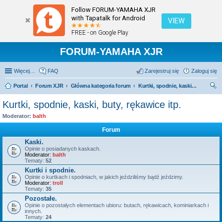
Follow FORUM-YAMAHA XJR
with Tapatalk for Android
VIEW
FREE - on Google Play
FORUM-YAMAHA XJR
Więcej…
FAQ
Zarejestruj się
Zaloguj się
Portal
Forum XJR
Główna kategoria forum
Kurtki, spodnie, kaski, buty, rękawice itp.
zu
Kurtki, spodnie, kaski, buty, rękawice itp.
kaj
Moderator:
balth
Forum
Kaski.
Opinie o posiadanych kaskach.
Moderator:
balth
Tematy:
52
Kurtki i spodnie.
Opinie o kurtkach i spodniach, w jakich jeździliśmy bądź jeździmy.
Moderator:
troll
Tematy:
35
Pozostałe.
Opinie o pozostałych elementach ubioru: butach, rękawicach, kominiarkach i
innych.
Tematy:
24