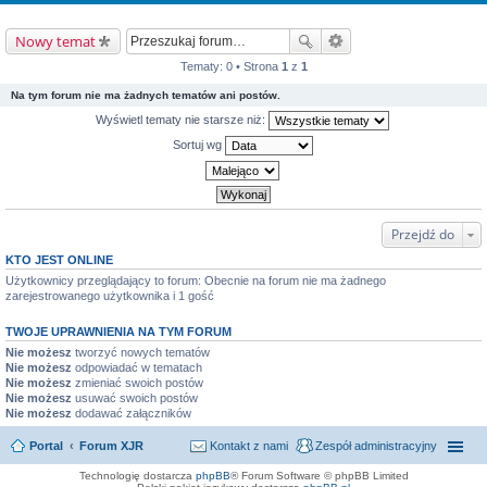
Nowy temat
Tematy: 0 • Strona
1
z
1
Na tym forum nie ma żadnych tematów ani postów.
Wyświetl tematy nie starsze niż:
Sortuj wg
Przejdź do
KTO JEST ONLINE
Użytkownicy przeglądający to forum: Obecnie na forum nie ma żadnego
zarejestrowanego użytkownika i 1 gość
TWOJE UPRAWNIENIA NA TYM FORUM
Nie możesz
tworzyć nowych tematów
Nie możesz
odpowiadać w tematach
Nie możesz
zmieniać swoich postów
Nie możesz
usuwać swoich postów
Nie możesz
dodawać załączników
Portal
Forum XJR
Kontakt z nami
Zespół administracyjny
Technologię dostarcza
phpBB
® Forum Software © phpBB Limited