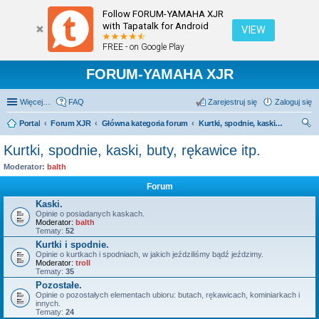
Follow FORUM-YAMAHA XJR
with Tapatalk for Android
VIEW
FREE - on Google Play
FORUM-YAMAHA XJR
Więcej…
FAQ
Zarejestruj się
Zaloguj się
Portal
Forum XJR
Główna kategoria forum
Kurtki, spodnie, kaski, buty, rękawice itp.
zu
Kurtki, spodnie, kaski, buty, rękawice itp.
kaj
Moderator:
balth
Forum
Kaski.
Opinie o posiadanych kaskach.
Moderator:
balth
Tematy:
52
Kurtki i spodnie.
Opinie o kurtkach i spodniach, w jakich jeździliśmy bądź jeździmy.
Moderator:
troll
Tematy:
35
Pozostałe.
Opinie o pozostałych elementach ubioru: butach, rękawicach, kominiarkach i
innych.
Tematy:
24