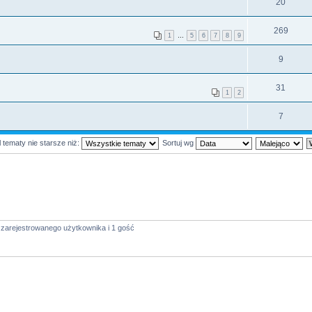
20
269
1
…
5
6
7
8
9
9
31
1
2
7
 tematy nie starsze niż:
Sortuj wg
 zarejestrowanego użytkownika i 1 gość