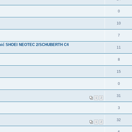
0
10
7
kupić SHOEI NEOTEC 2/SCHUBERTH C4
11
8
15
0
31
1
2
3
32
1
2