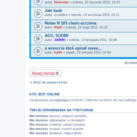
autor:
Holender
» sobota, 19 stycznia 2013, 16:33
Jaki kask
autor:
scubidoo
» wtorek, 14 września 2010, 22:11
Nolan N 103 clasic-szczena.
autor:
Wadi
» sobota, 19 maja 2012, 16:22
AGV, SUOMI
autor:
JAREK
» sobota, 12 listopada 2011, 10:08
a wreszcie ktoś opisał reevu...
autor:
balth
» piątek, 19 sierpnia 2011, 18:56
Wyświetl
Nowy temat
Wróć do wykazu forów
KTO JEST ONLINE
Użytkownicy przeglądający to forum: Obecnie na forum nie ma żadnego
TWOJE UPRAWNIENIA NA TYM FORUM
Nie możesz
tworzyć nowych tematów
Nie możesz
odpowiadać w tematach
Nie możesz
zmieniać swoich postów
Nie możesz
usuwać swoich postów
Nie możesz
dodawać załączników