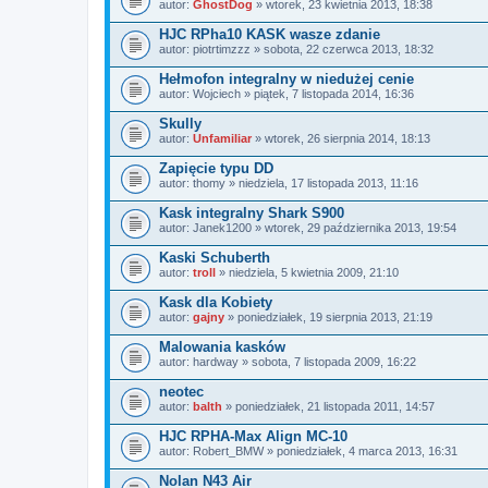
autor:
GhostDog
» wtorek, 23 kwietnia 2013, 18:38
HJC RPha10 KASK wasze zdanie
autor:
piotrtimzzz
» sobota, 22 czerwca 2013, 18:32
Hełmofon integralny w niedużej cenie
autor:
Wojciech
» piątek, 7 listopada 2014, 16:36
Skully
autor:
Unfamiliar
» wtorek, 26 sierpnia 2014, 18:13
Zapięcie typu DD
autor:
thomy
» niedziela, 17 listopada 2013, 11:16
Kask integralny Shark S900
autor:
Janek1200
» wtorek, 29 października 2013, 19:54
Kaski Schuberth
autor:
troll
» niedziela, 5 kwietnia 2009, 21:10
Kask dla Kobiety
autor:
gajny
» poniedziałek, 19 sierpnia 2013, 21:19
Malowania kasków
autor:
hardway
» sobota, 7 listopada 2009, 16:22
neotec
autor:
balth
» poniedziałek, 21 listopada 2011, 14:57
HJC RPHA-Max Align MC-10
autor:
Robert_BMW
» poniedziałek, 4 marca 2013, 16:31
Nolan N43 Air