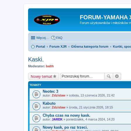
FORUM-YAMAHA 
Forum użytkowników i miłośników 
Więcej…
FAQ
Portal
Forum XJR
Główna kategoria forum
Kurtki, spod
Kaski.
Moderator:
balth
Nowy temat
TEMATY
Neotec 3
autor:
Zdzislaw
» sobota, 13 czerwca 2026, 21:42
Kabuto
autor:
Zdzislaw
» środa, 21 stycznia 2026, 18:15
Chyba czas na nowy kask.
autor:
JAREK
» poniedziałek, 4 marca 2024, 14:20
Nowy kask, po raz trzeci.