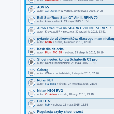
autor:
Unfamiliar
» niedziela, 10 kwietnia 2022, 09:24
AGV k5
autor:
XJRJarek
» czwartek, 20 czerwca 2019, 14:25
Bell Star/Race Star, GT Air II, RPHA 70
autor:
karol
» wtorek, 21 maja 2019, 19:56
Airoh Executive vs SHARK EVOLINE SERIES 3
autor:
Krzysztof87
» niedziela, 30 września 2018, 13:51
pytanie do użytkowników: dlaczego mam nie/
autor:
balth
» środa, 14 marca 2018, 12:00
Kask dla dziecka
autor:
Piotr_MC_85
» sobota, 13 sierpnia 2016, 10:19
Shoei neotec kontra Schuberth C3 pro
autor:
Demi
» poniedziałek, 23 maja 2016, 19:46
Caberg
autor:
Wilku
» poniedziałek, 1 sierpnia 2016, 07:26
Nolan N87
autor:
suzigsx1
» środa, 27 kwietnia 2016, 21:09
Nolan N104 EVO
autor:
Zdzislaw
» środa, 18 maja 2016, 19:10
HJC TR-1
autor:
hubi
» sobota, 16 maja 2015, 16:55
Regulacja szyby shoei qwest