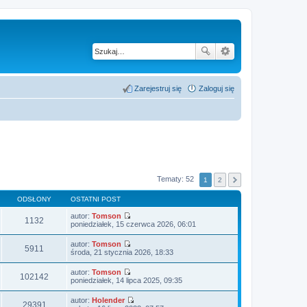
Zarejestruj się
Zaloguj się
Tematy: 52
1
2
ODSŁONY
OSTATNI POST
autor:
Tomson
1132
W
poniedziałek, 15 czerwca 2026, 06:01
y
ś
autor:
Tomson
w
5911
W
środa, 21 stycznia 2026, 18:33
i
y
e
ś
autor:
Tomson
t
w
102142
W
poniedziałek, 14 lipca 2025, 09:35
l
i
y
n
e
ś
a
autor:
Holender
t
w
29391
j