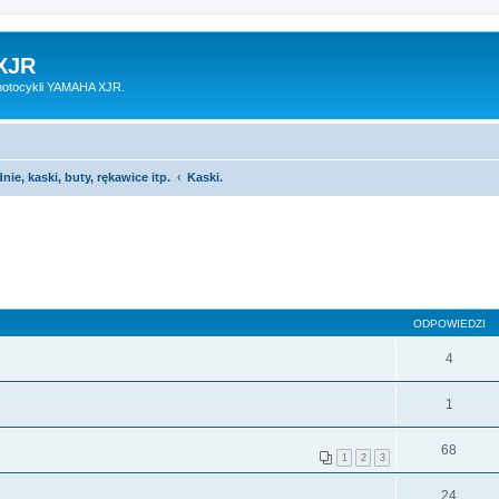
XJR
motocykli YAMAHA XJR.
nie, kaski, buty, rękawice itp.
Kaski.
ODPOWIEDZI
4
1
68
1
2
3
24