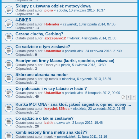
Sklepy z używana odzież motocyklową
Ostatni post autor:
pioro
«
sobota, 10 stycznia 2015, 10:37
Odpowiedzi:
14
4-BIKER
Ostatni post autor:
Holender
«
czwartek, 13 listopada 2014, 07:05
Odpowiedzi:
13
Grzane ciuchy, Gerbing?
Ostatni post autor:
szczepano12
«
wtorek, 4 listopada 2014, 21:03
Co sadzicie o tym zestawie?
Ostatni post autor:
Unfamiliar
«
poniedziałek, 24 czerwca 2013, 21:30
Odpowiedzi:
9
Asortyment firmy Macna (kurtki, spodnie, rękawice)
Ostatni post autor:
Dobrzyn
«
piątek, 5 kwietnia 2013, 13:30
Odpowiedzi:
3
Skórzane ubrania na motor
Ostatni post autor:
xjr tomek
«
niedziela, 6 stycznia 2013, 13:29
Odpowiedzi:
2
Co polecacie i w czy latacie w lecie ?
Ostatni post autor:
Unfamiliar
«
poniedziałek, 5 listopada 2012, 09:00
Odpowiedzi:
49
1
2
Kurtka MOTONA - zna ktoś, jakieś sugestie, opinie, oceny ...
Ostatni post autor:
krzysiek 525tds
«
niedziela, 23 września 2012, 21:45
Odpowiedzi:
17
Co sądzicie o takim zestawie?
Ostatni post autor:
balth
«
czwartek, 2 lutego 2012, 19:46
Odpowiedzi:
26
kombinezony firma metro zna ktoś??
Ostatni post autor:
magic
«
poniedziałek, 11 lipca 2011, 21:16