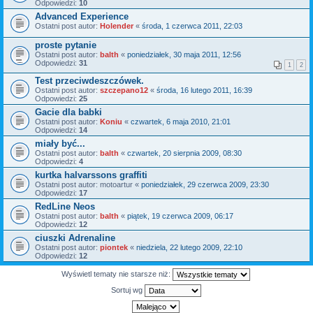
Odpowiedzi:
10
Advanced Experience
Ostatni post autor:
Holender
«
środa, 1 czerwca 2011, 22:03
proste pytanie
Ostatni post autor:
balth
«
poniedziałek, 30 maja 2011, 12:56
Odpowiedzi:
31
1
2
Test przeciwdeszczówek.
Ostatni post autor:
szczepano12
«
środa, 16 lutego 2011, 16:39
Odpowiedzi:
25
Gacie dla babki
Ostatni post autor:
Koniu
«
czwartek, 6 maja 2010, 21:01
Odpowiedzi:
14
miały być...
Ostatni post autor:
balth
«
czwartek, 20 sierpnia 2009, 08:30
Odpowiedzi:
4
kurtka halvarssons graffiti
Ostatni post autor:
motoartur
«
poniedziałek, 29 czerwca 2009, 23:30
Odpowiedzi:
17
RedLine Neos
Ostatni post autor:
balth
«
piątek, 19 czerwca 2009, 06:17
Odpowiedzi:
12
ciuszki Adrenaline
Ostatni post autor:
piontek
«
niedziela, 22 lutego 2009, 22:10
Odpowiedzi:
12
Wyświetl tematy nie starsze niż:
Sortuj wg