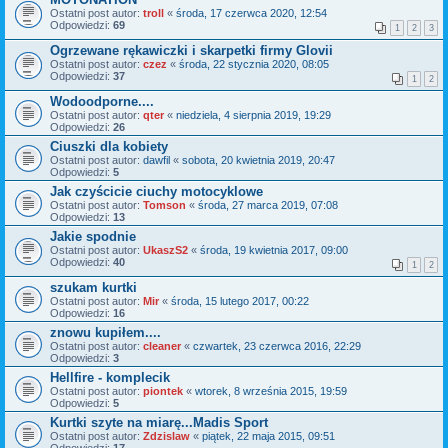
Ostatni post autor:
troll
«
środa, 17 czerwca 2020, 12:54
Odpowiedzi:
69
1
2
3
Ogrzewane rękawiczki i skarpetki firmy Glovii
Ostatni post autor:
czez
«
środa, 22 stycznia 2020, 08:05
Odpowiedzi:
37
1
2
Wodoodporne....
Ostatni post autor:
qter
«
niedziela, 4 sierpnia 2019, 19:29
Odpowiedzi:
26
Ciuszki dla kobiety
Ostatni post autor:
dawfil
«
sobota, 20 kwietnia 2019, 20:47
Odpowiedzi:
5
Jak czyścicie ciuchy motocyklowe
Ostatni post autor:
Tomson
«
środa, 27 marca 2019, 07:08
Odpowiedzi:
13
Jakie spodnie
Ostatni post autor:
UkaszS2
«
środa, 19 kwietnia 2017, 09:00
Odpowiedzi:
40
1
2
szukam kurtki
Ostatni post autor:
Mir
«
środa, 15 lutego 2017, 00:22
Odpowiedzi:
16
znowu kupiłem....
Ostatni post autor:
cleaner
«
czwartek, 23 czerwca 2016, 22:29
Odpowiedzi:
3
Hellfire - komplecik
Ostatni post autor:
piontek
«
wtorek, 8 września 2015, 19:59
Odpowiedzi:
5
Kurtki szyte na miarę...Madis Sport
Ostatni post autor:
Zdzislaw
«
piątek, 22 maja 2015, 09:51
Odpowiedzi:
17