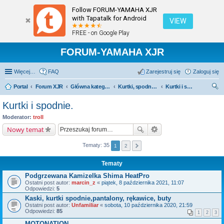
Follow FORUM-YAMAHA XJR
with Tapatalk for Android
VIEW
FREE - on Google Play
FORUM-YAMAHA XJR
Więcej…
FAQ
Zarejestruj się
Zaloguj się
Portal
Forum XJR
Główna kategoria forum
Kurtki, spodnie, kaski, buty, rękawice itp.
Kurtki i spodnie.
zu
Kurtki i spodnie.
kaj
Moderator:
troll
Nowy temat
Tematy: 35
1
2
Tematy
Podgrzewana Kamizelka Shima HeatPro
Ostatni post autor:
marcin_z
«
piątek, 8 października 2021, 11:07
Odpowiedzi:
5
Kaski, kurtki spodnie,pantalony, rękawice, buty
Ostatni post autor:
Unfamiliar
«
sobota, 10 października 2020, 21:59
Odpowiedzi:
85
1
2
3
MOTONATION