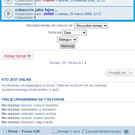
Ostatni post autor:
PawelR
«
wtorek, 15 kwietnia 2008, 10:23
Odpowiedzi:
7
zobaczcie jakie fajne...
Ostatni post autor:
JAREK
«
sobota, 15 marca 2008, 12:17
Odpowiedzi:
6
Wyświetl tematy nie starsze niż:
Sortuj wg
Nowy temat
Tematy: 24 • Strona
1
z
1
Przejdź do
KTO JEST ONLINE
Użytkownicy przeglądający to forum: Obecnie na forum nie ma żadnego
zarejestrowanego użytkownika i 1 gość
TWOJE UPRAWNIENIA NA TYM FORUM
Nie możesz
tworzyć nowych tematów
Nie możesz
odpowiadać w tematach
Nie możesz
zmieniać swoich postów
Nie możesz
usuwać swoich postów
Nie możesz
dodawać załączników
Portal
Forum XJR
Kontakt z nami
Zespół administracyjny