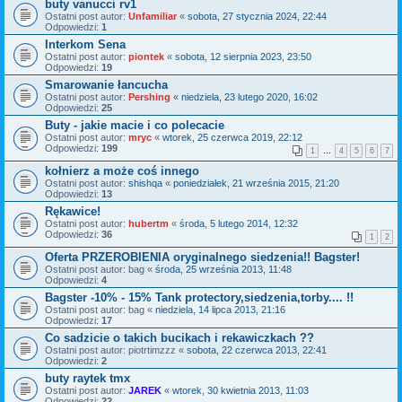
buty vanucci rv1
Ostatni post autor:
Unfamiliar
«
sobota, 27 stycznia 2024, 22:44
Odpowiedzi:
1
Interkom Sena
Ostatni post autor:
piontek
«
sobota, 12 sierpnia 2023, 23:50
Odpowiedzi:
19
Smarowanie łancucha
Ostatni post autor:
Pershing
«
niedziela, 23 lutego 2020, 16:02
Odpowiedzi:
25
Buty - jakie macie i co polecacie
Ostatni post autor:
mryc
«
wtorek, 25 czerwca 2019, 22:12
Odpowiedzi:
199
1
…
4
5
6
7
kołnierz a może coś innego
Ostatni post autor:
shishqa
«
poniedziałek, 21 września 2015, 21:20
Odpowiedzi:
13
Rękawice!
Ostatni post autor:
hubertm
«
środa, 5 lutego 2014, 12:32
Odpowiedzi:
36
1
2
Oferta PRZEROBIENIA oryginalnego siedzenia!! Bagster!
Ostatni post autor:
bag
«
środa, 25 września 2013, 11:48
Odpowiedzi:
4
Bagster -10% - 15% Tank protectory,siedzenia,torby.... !!
Ostatni post autor:
bag
«
niedziela, 14 lipca 2013, 21:16
Odpowiedzi:
17
Co sadzicie o takich bucikach i rekawiczkach ??
Ostatni post autor:
piotrtimzzz
«
sobota, 22 czerwca 2013, 22:41
Odpowiedzi:
2
buty raytek tmx
Ostatni post autor:
JAREK
«
wtorek, 30 kwietnia 2013, 11:03
Odpowiedzi:
22