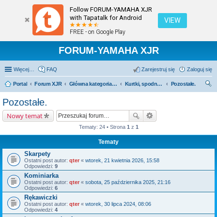
Follow FORUM-YAMAHA XJR
with Tapatalk for Android
VIEW
FREE - on Google Play
FORUM-YAMAHA XJR
Więcej…
FAQ
Zarejestruj się
Zaloguj się
Portal
Forum XJR
Główna kategoria forum
Kurtki, spodnie, kaski, buty, rękawice itp.
Pozostałe.
zu
Pozostałe.
kaj
Nowy temat
Tematy: 24 • Strona
1
z
1
Tematy
Skarpety
Ostatni post autor:
qter
«
wtorek, 21 kwietnia 2026, 15:58
Odpowiedzi:
9
Kominiarka
Ostatni post autor:
qter
«
sobota, 25 października 2025, 21:16
Odpowiedzi:
6
Rękawiczki
Ostatni post autor:
qter
«
wtorek, 30 lipca 2024, 08:06
Odpowiedzi:
4