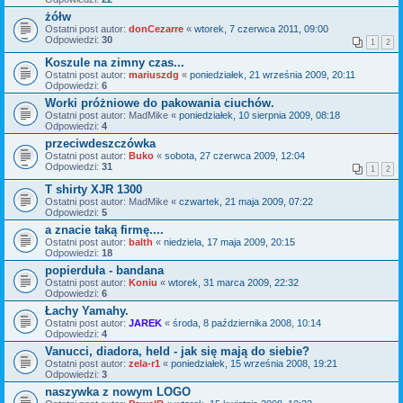
żółw
Ostatni post autor:
donCezarre
«
wtorek, 7 czerwca 2011, 09:00
Odpowiedzi:
30
1
2
Koszule na zimny czas...
Ostatni post autor:
mariuszdg
«
poniedziałek, 21 września 2009, 20:11
Odpowiedzi:
6
Worki próżniowe do pakowania ciuchów.
Ostatni post autor:
MadMike
«
poniedziałek, 10 sierpnia 2009, 08:18
Odpowiedzi:
4
przeciwdeszczówka
Ostatni post autor:
Buko
«
sobota, 27 czerwca 2009, 12:04
Odpowiedzi:
31
1
2
T shirty XJR 1300
Ostatni post autor:
MadMike
«
czwartek, 21 maja 2009, 07:22
Odpowiedzi:
5
a znacie taką firmę....
Ostatni post autor:
balth
«
niedziela, 17 maja 2009, 20:15
Odpowiedzi:
18
popierduła - bandana
Ostatni post autor:
Koniu
«
wtorek, 31 marca 2009, 22:32
Odpowiedzi:
6
Łachy Yamahy.
Ostatni post autor:
JAREK
«
środa, 8 października 2008, 10:14
Odpowiedzi:
4
Vanucci, diadora, held - jak się mają do siebie?
Ostatni post autor:
zela-r1
«
poniedziałek, 15 września 2008, 19:21
Odpowiedzi:
3
naszywka z nowym LOGO