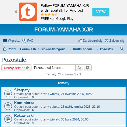
Follow FORUM-YAMAHA XJR
with Tapatalk for Android
VIEW
FREE - on Google Play
FORUM-YAMAHA XJR
Więcej…
FAQ
Zarejestruj się
Zaloguj się
Portal
Forum XJR
Główna kategoria forum
Kurtki, spodnie, kaski, buty, rękawice itp.
Pozostałe.
zu
Pozostałe.
kaj
Nowy temat
Tematy: 24 • Strona
1
z
1
Tematy
Skarpety
Ostatni post autor:
qter
«
wtorek, 21 kwietnia 2026, 15:58
Odpowiedzi:
9
Kominiarka
Ostatni post autor:
qter
«
sobota, 25 października 2025, 21:16
Odpowiedzi:
6
Rękawiczki
Ostatni post autor:
qter
«
wtorek, 30 lipca 2024, 08:06
Odpowiedzi:
4