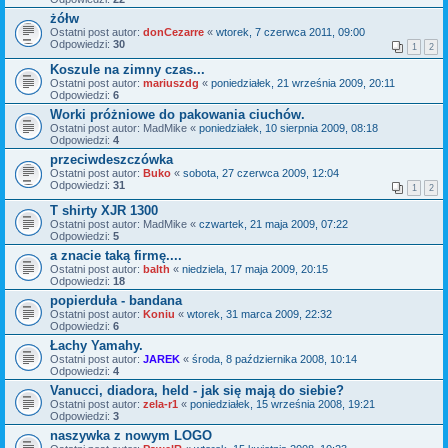
żółw
Ostatni post autor:
donCezarre
«
wtorek, 7 czerwca 2011, 09:00
Odpowiedzi:
30
1
2
Koszule na zimny czas...
Ostatni post autor:
mariuszdg
«
poniedziałek, 21 września 2009, 20:11
Odpowiedzi:
6
Worki próżniowe do pakowania ciuchów.
Ostatni post autor:
MadMike
«
poniedziałek, 10 sierpnia 2009, 08:18
Odpowiedzi:
4
przeciwdeszczówka
Ostatni post autor:
Buko
«
sobota, 27 czerwca 2009, 12:04
Odpowiedzi:
31
1
2
T shirty XJR 1300
Ostatni post autor:
MadMike
«
czwartek, 21 maja 2009, 07:22
Odpowiedzi:
5
a znacie taką firmę....
Ostatni post autor:
balth
«
niedziela, 17 maja 2009, 20:15
Odpowiedzi:
18
popierduła - bandana
Ostatni post autor:
Koniu
«
wtorek, 31 marca 2009, 22:32
Odpowiedzi:
6
Łachy Yamahy.
Ostatni post autor:
JAREK
«
środa, 8 października 2008, 10:14
Odpowiedzi:
4
Vanucci, diadora, held - jak się mają do siebie?
Ostatni post autor:
zela-r1
«
poniedziałek, 15 września 2008, 19:21
Odpowiedzi:
3
naszywka z nowym LOGO