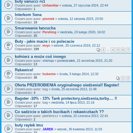
buty vanucci rv1
Ostatni post autor:
Unfamiliar
«
sobota, 27 stycznia 2024, 22:44
Odpowiedzi:
1
Interkom Sena
Ostatni post autor:
piontek
«
sobota, 12 sierpnia 2023, 23:50
Odpowiedzi:
19
Smarowanie łancucha
Ostatni post autor:
Pershing
«
niedziela, 23 lutego 2020, 16:02
Odpowiedzi:
25
Buty - jakie macie i co polecacie
Ostatni post autor:
mryc
«
wtorek, 25 czerwca 2019, 22:12
Odpowiedzi:
199
1
…
4
5
6
7
kołnierz a może coś innego
Ostatni post autor:
shishqa
«
poniedziałek, 21 września 2015, 21:20
Odpowiedzi:
13
Rękawice!
Ostatni post autor:
hubertm
«
środa, 5 lutego 2014, 12:32
Odpowiedzi:
36
1
2
Oferta PRZEROBIENIA oryginalnego siedzenia!! Bagster!
Ostatni post autor:
bag
«
środa, 25 września 2013, 11:48
Odpowiedzi:
4
Bagster -10% - 15% Tank protectory,siedzenia,torby.... !!
Ostatni post autor:
bag
«
niedziela, 14 lipca 2013, 21:16
Odpowiedzi:
17
Co sadzicie o takich bucikach i rekawiczkach ??
Ostatni post autor:
piotrtimzzz
«
sobota, 22 czerwca 2013, 22:41
Odpowiedzi:
2
buty raytek tmx
Ostatni post autor:
JAREK
«
wtorek, 30 kwietnia 2013, 11:03
Odpowiedzi:
22