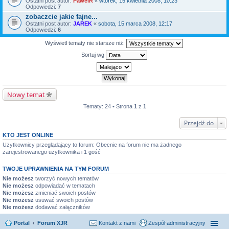
Ostatni post autor:
PawelR
«
wtorek, 15 kwietnia 2008, 10:23
Odpowiedzi:
7
zobaczcie jakie fajne...
Ostatni post autor:
JAREK
«
sobota, 15 marca 2008, 12:17
Odpowiedzi:
6
Wyświetl tematy nie starsze niż:
Sortuj wg
Nowy temat
Tematy: 24 • Strona
1
z
1
Przejdź do
KTO JEST ONLINE
Użytkownicy przeglądający to forum: Obecnie na forum nie ma żadnego
zarejestrowanego użytkownika i 1 gość
TWOJE UPRAWNIENIA NA TYM FORUM
Nie możesz
tworzyć nowych tematów
Nie możesz
odpowiadać w tematach
Nie możesz
zmieniać swoich postów
Nie możesz
usuwać swoich postów
Nie możesz
dodawać załączników
Portal
Forum XJR
Kontakt z nami
Zespół administracyjny