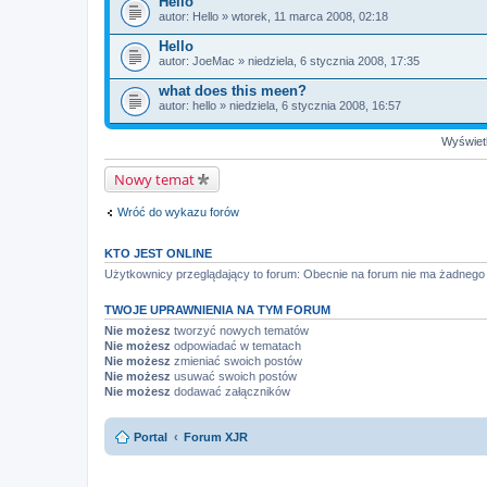
Hello
autor:
Hello
» wtorek, 11 marca 2008, 02:18
Hello
autor:
JoeMac
» niedziela, 6 stycznia 2008, 17:35
what does this meen?
autor:
hello
» niedziela, 6 stycznia 2008, 16:57
Wyświetl
Nowy temat
Wróć do wykazu forów
KTO JEST ONLINE
Użytkownicy przeglądający to forum: Obecnie na forum nie ma żadnego
TWOJE UPRAWNIENIA NA TYM FORUM
Nie możesz
tworzyć nowych tematów
Nie możesz
odpowiadać w tematach
Nie możesz
zmieniać swoich postów
Nie możesz
usuwać swoich postów
Nie możesz
dodawać załączników
Portal
Forum XJR