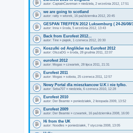
autor:
CaptainCaveman
» niedziela, 2 września 2012, 17:51
we are going to scotland
autor:
ratty
» wtorek, 16 października 2012, 20:45
GESPAN TREFFEN 2012 Luksemburg ( 24-26/08/1
autor:
Inna
» środa, 5 września 2012, 13:43
Back from Eurofest 2012...
autor:
Tine
» piątek, 1 czerwca 2012, 20:30
Koszulki od Anglików na Eurofest 2012
autor:
OlszaDG
» środa, 28 grudnia 2011, 22:07
eurofest 2012
autor:
Mogas
» czwartek, 28 lipca 2011, 21:31
Eurofest 2011
autor:
Mogas
» sobota, 25 czerwca 2011, 12:57
Nowy Portal dla mieszkancow U.K i nie tylko.
autor:
Seba707
» niedziela, 6 czerwca 2010, 12:28
Eurofest 2010
autor:
Der Beamte
» poniedziałek, 2 listopada 2009, 13:52
Eurofest 2009
autor:
Der Beamte
» czwartek, 16 października 2008, 16:00
Hi from the UK
autor:
Noodles
» poniedziałek, 7 stycznia 2008, 13:05