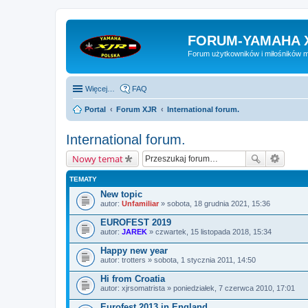
FORUM-YAMAHA 
Forum użytkowników i miłośników 
Więcej…
FAQ
Portal
Forum XJR
International forum.
International forum.
Nowy temat
TEMATY
New topic
autor:
Unfamiliar
» sobota, 18 grudnia 2021, 15:36
EUROFEST 2019
autor:
JAREK
» czwartek, 15 listopada 2018, 15:34
Happy new year
autor:
trotters
» sobota, 1 stycznia 2011, 14:50
Hi from Croatia
autor:
xjrsomatrista
» poniedziałek, 7 czerwca 2010, 17:01
Eurofest 2013 in England