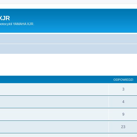
XJR
motocykli YAMAHA XJR.
ODPOWIEDZI
3
4
9
23