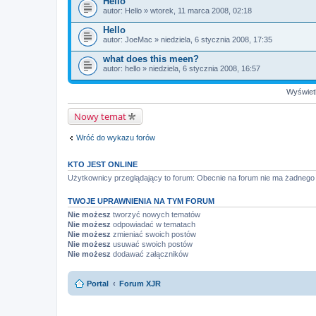
Hello
autor:
Hello
» wtorek, 11 marca 2008, 02:18
Hello
autor:
JoeMac
» niedziela, 6 stycznia 2008, 17:35
what does this meen?
autor:
hello
» niedziela, 6 stycznia 2008, 16:57
Wyświetl
Nowy temat
Wróć do wykazu forów
KTO JEST ONLINE
Użytkownicy przeglądający to forum: Obecnie na forum nie ma żadnego
TWOJE UPRAWNIENIA NA TYM FORUM
Nie możesz
tworzyć nowych tematów
Nie możesz
odpowiadać w tematach
Nie możesz
zmieniać swoich postów
Nie możesz
usuwać swoich postów
Nie możesz
dodawać załączników
Portal
Forum XJR