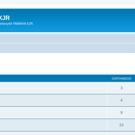
XJR
motocykli YAMAHA XJR.
ODPOWIEDZI
3
4
9
23