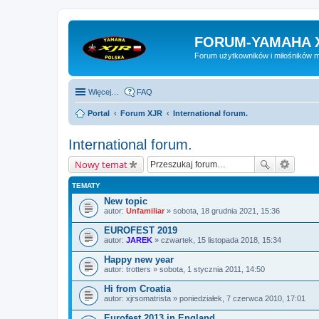
FORUM-YAMAHA 
Forum użytkowników i miłośników 
Więcej…
FAQ
Portal
Forum XJR
International forum.
International forum.
Nowy temat
TEMATY
New topic
autor:
Unfamiliar
» sobota, 18 grudnia 2021, 15:36
EUROFEST 2019
autor:
JAREK
» czwartek, 15 listopada 2018, 15:34
Happy new year
autor:
trotters
» sobota, 1 stycznia 2011, 14:50
Hi from Croatia
autor:
xjrsomatrista
» poniedziałek, 7 czerwca 2010, 17:01
Eurofest 2013 in England