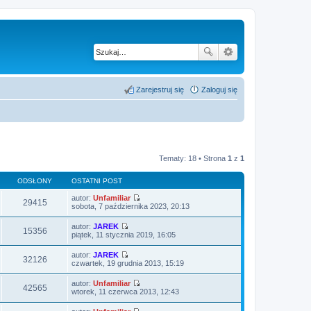
Zarejestruj się
Zaloguj się
Tematy: 18 • Strona
1
z
1
ODSŁONY
OSTATNI POST
autor:
Unfamiliar
29415
W
sobota, 7 października 2023, 20:13
y
ś
autor:
JAREK
w
15356
W
piątek, 11 stycznia 2019, 16:05
i
y
e
ś
autor:
JAREK
t
w
32126
W
czwartek, 19 grudnia 2013, 15:19
l
i
y
n
e
ś
a
autor:
Unfamiliar
t
w
42565
j
W
wtorek, 11 czerwca 2013, 12:43
l
i
n
y
n
e
o
ś
a