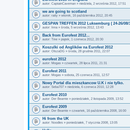
autor:
CaptainCaveman
» niedziela, 2 września 2012, 17:51
we are going to scotland
autor:
ratty
» wtorek, 16 października 2012, 20:45
GESPAN TREFFEN 2012 Luksemburg ( 24-26/08/1
autor:
Inna
» środa, 5 września 2012, 13:43
Back from Eurofest 2012...
autor:
Tine
» piątek, 1 czerwca 2012, 20:30
Koszulki od Anglików na Eurofest 2012
autor:
OlszaDG
» środa, 28 grudnia 2011, 22:07
eurofest 2012
autor:
Mogas
» czwartek, 28 lipca 2011, 21:31
Eurofest 2011
autor:
Mogas
» sobota, 25 czerwca 2011, 12:57
Nowy Portal dla mieszkancow U.K i nie tylko.
autor:
Seba707
» niedziela, 6 czerwca 2010, 12:28
Eurofest 2010
autor:
Der Beamte
» poniedziałek, 2 listopada 2009, 13:52
Eurofest 2009
autor:
Der Beamte
» czwartek, 16 października 2008, 16:00
Hi from the UK
autor:
Noodles
» poniedziałek, 7 stycznia 2008, 13:05