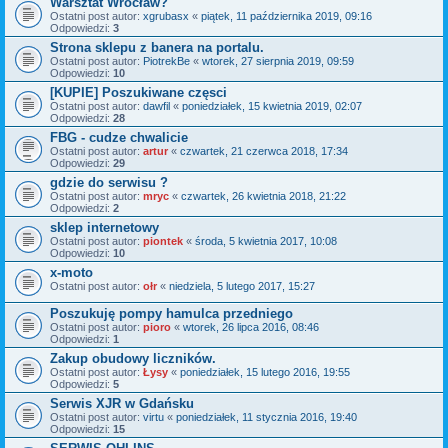
Warsztat Wrocław?
Ostatni post autor:
xgrubasx
«
piątek, 11 października 2019, 09:16
Odpowiedzi:
3
Strona sklepu z banera na portalu.
Ostatni post autor:
PiotrekBe
«
wtorek, 27 sierpnia 2019, 09:59
Odpowiedzi:
10
[KUPIE] Poszukiwane częsci
Ostatni post autor:
dawfil
«
poniedziałek, 15 kwietnia 2019, 02:07
Odpowiedzi:
28
FBG - cudze chwalicie
Ostatni post autor:
artur
«
czwartek, 21 czerwca 2018, 17:34
Odpowiedzi:
29
gdzie do serwisu ?
Ostatni post autor:
mryc
«
czwartek, 26 kwietnia 2018, 21:22
Odpowiedzi:
2
sklep internetowy
Ostatni post autor:
piontek
«
środa, 5 kwietnia 2017, 10:08
Odpowiedzi:
10
x-moto
Ostatni post autor:
ołr
«
niedziela, 5 lutego 2017, 15:27
Poszukuję pompy hamulca przedniego
Ostatni post autor:
pioro
«
wtorek, 26 lipca 2016, 08:46
Odpowiedzi:
1
Zakup obudowy liczników.
Ostatni post autor:
Łysy
«
poniedziałek, 15 lutego 2016, 19:55
Odpowiedzi:
5
Serwis XJR w Gdańsku
Ostatni post autor:
virtu
«
poniedziałek, 11 stycznia 2016, 19:40
Odpowiedzi:
15