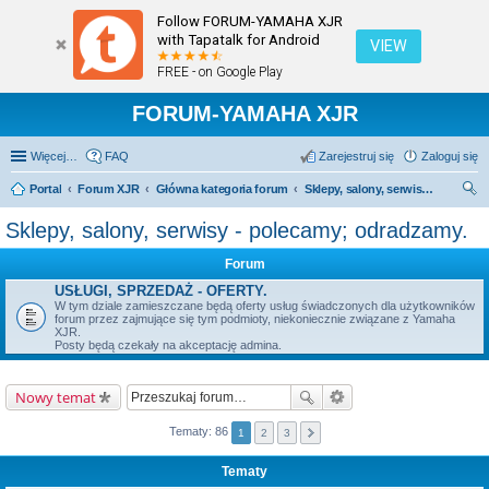
Follow FORUM-YAMAHA XJR
with Tapatalk for Android
VIEW
FREE - on Google Play
FORUM-YAMAHA XJR
Więcej…
FAQ
Zarejestruj się
Zaloguj się
Portal
Forum XJR
Główna kategoria forum
Sklepy, salony, serwisy - polecamy; odradzamy.
zu
Sklepy, salony, serwisy - polecamy; odradzamy.
kaj
Forum
USŁUGI, SPRZEDAŻ - OFERTY.
W tym dziale zamieszczane będą oferty usług świadczonych dla użytkowników
forum przez zajmujące się tym podmioty, niekoniecznie związane z Yamaha
XJR.
Posty będą czekały na akceptację admina.
Nowy temat
Tematy: 86
1
2
3
Tematy