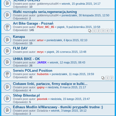
SERWIS OHLINS
Ostatni post autor:
goldenmyszka94
«
wtorek, 15 grudnia 2015, 14:17
Odpowiedzi:
10
Wałki rozrządu seria,regeneracja,tuning
Ostatni post autor:
goldenmyszka94
«
poniedziałek, 30 listopada 2015, 12:50
Odpowiedzi:
2
Art Bike Garage - Poznań
Ostatni post autor:
Piotr_MC_85
«
piątek, 9 października 2015, 10:58
Odpowiedzi:
145
1
2
3
4
5
Kanapa
Ostatni post autor:
artur
«
poniedziałek, 6 lipca 2015, 02:10
Odpowiedzi:
15
FŁM DAY
Ostatni post autor:
mryc
«
piątek, 26 czerwca 2015, 13:48
UHMA BIKE - OK
Ostatni post autor:
JAREK
«
wtorek, 12 maja 2015, 08:43
Odpowiedzi:
26
Serwis POLand Position
Ostatni post autor:
hubertm
«
poniedziałek, 11 maja 2015, 19:59
Odpowiedzi:
42
1
2
Ciekawe linki, partacze, firmy walące w kulki...
Ostatni post autor:
gajny
«
niedziela, 8 marca 2015, 21:17
Odpowiedzi:
4
Sklep Bikestar.pl
Ostatni post autor:
piontek
«
niedziela, 15 lutego 2015, 23:47
Odpowiedzi:
5
Edhaus Modlin k/Warszawy - tłumiki przypadki trudne :)
Ostatni post autor:
Dziadzia
«
wtorek, 3 lutego 2015, 18:12
Odpowiedzi:
3