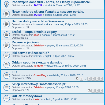
Podawajcie dane firm - adres, co i kiedy kupowaliście...
Ostatni post autor:
JAREK
«
niedziela, 2 marca 2008, 12:12
Nowe hasło do sklepu Yamaha z naszego portalu.
Ostatni post autor:
JAREK
«
piątek, 6 lutego 2026, 13:07
Bardzo dobry warsztat w Warszawie
Ostatni post autor:
krwawakiszka
«
czwartek, 13 lipca 2023, 15:03
Odpowiedzi:
12
części - lampa przednia zegary
Ostatni post autor:
czez
«
sobota, 4 marca 2023, 17:22
Odpowiedzi:
1
Regeneracja głowic
Ostatni post autor:
Zdzislaw
«
piątek, 21 stycznia 2022, 00:25
Odpowiedzi:
14
jaki serwis w Szczecinie?
Ostatni post autor:
kokersi
«
piątek, 9 lipca 2021, 16:57
Oddam spodnie skórzane damskie
Ostatni post autor:
Tomson
«
czwartek, 10 września 2020, 08:56
LIDL
Ostatni post autor:
GhostDog
«
niedziela, 26 lipca 2020, 07:18
Odpowiedzi:
225
1
…
5
6
7
8
Sklep internetowy "motoakcesoria.pl".
Ostatni post autor:
Zdzislaw
«
piątek, 15 maja 2020, 10:39
Odpowiedzi:
75
1
2
3
Odzież motocyklowa
Ostatni post autor:
Łoker
«
sobota, 7 grudnia 2019, 21:08