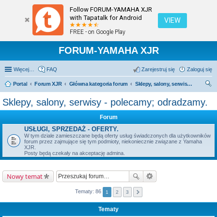
Follow FORUM-YAMAHA XJR
with Tapatalk for Android
VIEW
FREE - on Google Play
FORUM-YAMAHA XJR
Więcej…
FAQ
Zarejestruj się
Zaloguj się
Portal
Forum XJR
Główna kategoria forum
Sklepy, salony, serwisy - polecamy; odradzamy.
zu
Sklepy, salony, serwisy - polecamy; odradzamy.
kaj
Forum
USŁUGI, SPRZEDAŻ - OFERTY.
W tym dziale zamieszczane będą oferty usług świadczonych dla użytkowników
forum przez zajmujące się tym podmioty, niekoniecznie związane z Yamaha
XJR.
Posty będą czekały na akceptację admina.
Nowy temat
Tematy: 86
1
2
3
Tematy