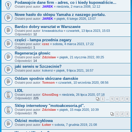
Podawajcie dane firm - adres, co i kiedy kupowaliście...
Ostatni post autor:
JAREK
«
niedziela, 2 marca 2008, 12:12
Nowe hasło do sklepu Yamaha z naszego portalu.
Ostatni post autor:
JAREK
«
piątek, 6 lutego 2026, 13:07
Bardzo dobry warsztat w Warszawie
Ostatni post autor:
krwawakiszka
«
czwartek, 13 lipca 2023, 15:03
Odpowiedzi:
12
części - lampa przednia zegary
Ostatni post autor:
czez
«
sobota, 4 marca 2023, 17:22
Odpowiedzi:
1
Regeneracja głowic
Ostatni post autor:
Zdzislaw
«
piątek, 21 stycznia 2022, 00:25
Odpowiedzi:
14
jaki serwis w Szczecinie?
Ostatni post autor:
kokersi
«
piątek, 9 lipca 2021, 16:57
Oddam spodnie skórzane damskie
Ostatni post autor:
Tomson
«
czwartek, 10 września 2020, 08:56
LIDL
Ostatni post autor:
GhostDog
«
niedziela, 26 lipca 2020, 07:18
Odpowiedzi:
225
1
…
5
6
7
8
Sklep internetowy "motoakcesoria.pl".
Ostatni post autor:
Zdzislaw
«
piątek, 15 maja 2020, 10:39
Odpowiedzi:
75
1
2
3
Odzież motocyklowa
Ostatni post autor:
Łoker
«
sobota, 7 grudnia 2019, 21:08