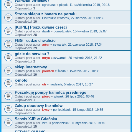
Warsztat Wrocław?
Ostatni post autor:
xgrubasx
«
piątek, 11 października 2019, 09:16
Odpowiedzi:
3
Strona sklepu z banera na portalu.
Ostatni post autor:
PiotrekBe
«
wtorek, 27 sierpnia 2019, 09:59
Odpowiedzi:
10
[KUPIE] Poszukiwane częsci
Ostatni post autor:
dawfil
«
poniedziałek, 15 kwietnia 2019, 02:07
Odpowiedzi:
28
FBG - cudze chwalicie
Ostatni post autor:
artur
«
czwartek, 21 czerwca 2018, 17:34
Odpowiedzi:
29
gdzie do serwisu ?
Ostatni post autor:
mryc
«
czwartek, 26 kwietnia 2018, 21:22
Odpowiedzi:
2
sklep internetowy
Ostatni post autor:
piontek
«
środa, 5 kwietnia 2017, 10:08
Odpowiedzi:
10
x-moto
Ostatni post autor:
ołr
«
niedziela, 5 lutego 2017, 15:27
Poszukuję pompy hamulca przedniego
Ostatni post autor:
pioro
«
wtorek, 26 lipca 2016, 08:46
Odpowiedzi:
1
Zakup obudowy liczników.
Ostatni post autor:
Łysy
«
poniedziałek, 15 lutego 2016, 19:55
Odpowiedzi:
5
Serwis XJR w Gdańsku
Ostatni post autor:
virtu
«
poniedziałek, 11 stycznia 2016, 19:40
Odpowiedzi:
15