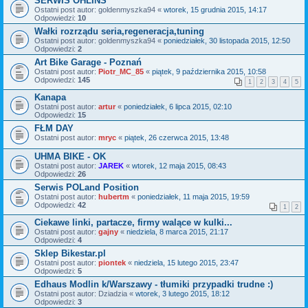
SERWIS OHLINS
Ostatni post autor:
goldenmyszka94
«
wtorek, 15 grudnia 2015, 14:17
Odpowiedzi:
10
Wałki rozrządu seria,regeneracja,tuning
Ostatni post autor:
goldenmyszka94
«
poniedziałek, 30 listopada 2015, 12:50
Odpowiedzi:
2
Art Bike Garage - Poznań
Ostatni post autor:
Piotr_MC_85
«
piątek, 9 października 2015, 10:58
Odpowiedzi:
145
1
2
3
4
5
Kanapa
Ostatni post autor:
artur
«
poniedziałek, 6 lipca 2015, 02:10
Odpowiedzi:
15
FŁM DAY
Ostatni post autor:
mryc
«
piątek, 26 czerwca 2015, 13:48
UHMA BIKE - OK
Ostatni post autor:
JAREK
«
wtorek, 12 maja 2015, 08:43
Odpowiedzi:
26
Serwis POLand Position
Ostatni post autor:
hubertm
«
poniedziałek, 11 maja 2015, 19:59
Odpowiedzi:
42
1
2
Ciekawe linki, partacze, firmy walące w kulki...
Ostatni post autor:
gajny
«
niedziela, 8 marca 2015, 21:17
Odpowiedzi:
4
Sklep Bikestar.pl
Ostatni post autor:
piontek
«
niedziela, 15 lutego 2015, 23:47
Odpowiedzi:
5
Edhaus Modlin k/Warszawy - tłumiki przypadki trudne :)
Ostatni post autor:
Dziadzia
«
wtorek, 3 lutego 2015, 18:12
Odpowiedzi:
3