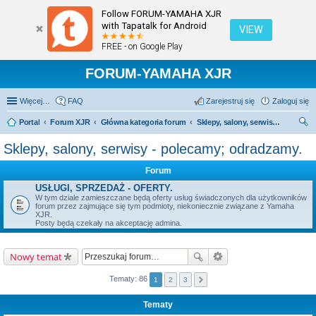
Follow FORUM-YAMAHA XJR
with Tapatalk for Android
VIEW
FREE - on Google Play
FORUM-YAMAHA XJR
Więcej…
FAQ
Zarejestruj się
Zaloguj się
Portal
Forum XJR
Główna kategoria forum
Sklepy, salony, serwisy - polecamy; odradzamy.
zu
Sklepy, salony, serwisy - polecamy; odradzamy.
kaj
Forum
USŁUGI, SPRZEDAŻ - OFERTY.
W tym dziale zamieszczane będą oferty usług świadczonych dla użytkowników
forum przez zajmujące się tym podmioty, niekoniecznie związane z Yamaha
XJR.
Posty będą czekały na akceptację admina.
Nowy temat
Tematy: 86
1
2
3
Tematy