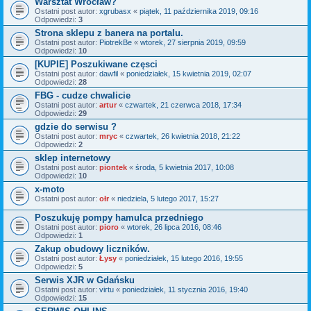
Warsztat Wrocław?
Ostatni post autor:
xgrubasx
«
piątek, 11 października 2019, 09:16
Odpowiedzi:
3
Strona sklepu z banera na portalu.
Ostatni post autor:
PiotrekBe
«
wtorek, 27 sierpnia 2019, 09:59
Odpowiedzi:
10
[KUPIE] Poszukiwane częsci
Ostatni post autor:
dawfil
«
poniedziałek, 15 kwietnia 2019, 02:07
Odpowiedzi:
28
FBG - cudze chwalicie
Ostatni post autor:
artur
«
czwartek, 21 czerwca 2018, 17:34
Odpowiedzi:
29
gdzie do serwisu ?
Ostatni post autor:
mryc
«
czwartek, 26 kwietnia 2018, 21:22
Odpowiedzi:
2
sklep internetowy
Ostatni post autor:
piontek
«
środa, 5 kwietnia 2017, 10:08
Odpowiedzi:
10
x-moto
Ostatni post autor:
ołr
«
niedziela, 5 lutego 2017, 15:27
Poszukuję pompy hamulca przedniego
Ostatni post autor:
pioro
«
wtorek, 26 lipca 2016, 08:46
Odpowiedzi:
1
Zakup obudowy liczników.
Ostatni post autor:
Łysy
«
poniedziałek, 15 lutego 2016, 19:55
Odpowiedzi:
5
Serwis XJR w Gdańsku
Ostatni post autor:
virtu
«
poniedziałek, 11 stycznia 2016, 19:40
Odpowiedzi:
15