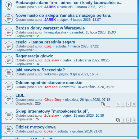
Podawajcie dane firm - adres, co i kiedy kupowaliście...
Ostatni post autor:
JAREK
«
niedziela, 2 marca 2008, 12:12
Nowe hasło do sklepu Yamaha z naszego portalu.
Ostatni post autor:
JAREK
«
piątek, 6 lutego 2026, 13:07
Bardzo dobry warsztat w Warszawie
Ostatni post autor:
krwawakiszka
«
czwartek, 13 lipca 2023, 15:03
Odpowiedzi:
12
części - lampa przednia zegary
Ostatni post autor:
czez
«
sobota, 4 marca 2023, 17:22
Odpowiedzi:
1
Regeneracja głowic
Ostatni post autor:
Zdzislaw
«
piątek, 21 stycznia 2022, 00:25
Odpowiedzi:
14
jaki serwis w Szczecinie?
Ostatni post autor:
kokersi
«
piątek, 9 lipca 2021, 16:57
Oddam spodnie skórzane damskie
Ostatni post autor:
Tomson
«
czwartek, 10 września 2020, 08:56
LIDL
Ostatni post autor:
GhostDog
«
niedziela, 26 lipca 2020, 07:18
Odpowiedzi:
225
1
…
5
6
7
8
Sklep internetowy "motoakcesoria.pl".
Ostatni post autor:
Zdzislaw
«
piątek, 15 maja 2020, 10:39
Odpowiedzi:
75
1
2
3
Odzież motocyklowa
Ostatni post autor:
Łoker
«
sobota, 7 grudnia 2019, 21:08