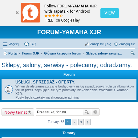
Follow FORUM-YAMAHA XJR
with Tapatalk for Android
VIEW
FREE - on Google Play
FORUM-YAMAHA XJR
Więcej…
FAQ
Zarejestruj się
Zaloguj się
Portal
Forum XJR
Główna kategoria forum
Sklepy, salony, serwisy - polecamy; odradzamy.
zu
Sklepy, salony, serwisy - polecamy; odradzamy.
kaj
Forum
USŁUGI, SPRZEDAŻ - OFERTY.
W tym dziale zamieszczane będą oferty usług świadczonych dla użytkowników
forum przez zajmujące się tym podmioty, niekoniecznie związane z Yamaha
XJR.
Posty będą czekały na akceptację admina.
Nowy temat
Tematy: 86
1
2
3
Tematy