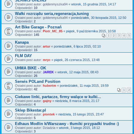
SERWIS OHLINS
Ostatni post autor:
goldenmyszka94
«
wtorek, 15 grudnia 2015, 14:17
Odpowiedzi:
10
Wałki rozrządu seria,regeneracja,tuning
Ostatni post autor:
goldenmyszka94
«
poniedziałek, 30 listopada 2015, 12:50
Odpowiedzi:
2
Art Bike Garage - Poznań
Ostatni post autor:
Piotr_MC_85
«
piątek, 9 października 2015, 10:58
Odpowiedzi:
145
1
2
3
4
5
Kanapa
Ostatni post autor:
artur
«
poniedziałek, 6 lipca 2015, 02:10
Odpowiedzi:
15
FŁM DAY
Ostatni post autor:
mryc
«
piątek, 26 czerwca 2015, 13:48
UHMA BIKE - OK
Ostatni post autor:
JAREK
«
wtorek, 12 maja 2015, 08:43
Odpowiedzi:
26
Serwis POLand Position
Ostatni post autor:
hubertm
«
poniedziałek, 11 maja 2015, 19:59
Odpowiedzi:
42
1
2
Ciekawe linki, partacze, firmy walące w kulki...
Ostatni post autor:
gajny
«
niedziela, 8 marca 2015, 21:17
Odpowiedzi:
4
Sklep Bikestar.pl
Ostatni post autor:
piontek
«
niedziela, 15 lutego 2015, 23:47
Odpowiedzi:
5
Edhaus Modlin k/Warszawy - tłumiki przypadki trudne :)
Ostatni post autor:
Dziadzia
«
wtorek, 3 lutego 2015, 18:12
Odpowiedzi:
3