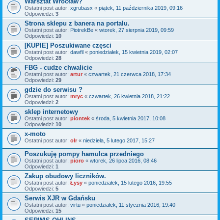
Warsztat Wrocław?
Ostatni post autor:
xgrubasx
«
piątek, 11 października 2019, 09:16
Odpowiedzi:
3
Strona sklepu z banera na portalu.
Ostatni post autor:
PiotrekBe
«
wtorek, 27 sierpnia 2019, 09:59
Odpowiedzi:
10
[KUPIE] Poszukiwane częsci
Ostatni post autor:
dawfil
«
poniedziałek, 15 kwietnia 2019, 02:07
Odpowiedzi:
28
FBG - cudze chwalicie
Ostatni post autor:
artur
«
czwartek, 21 czerwca 2018, 17:34
Odpowiedzi:
29
gdzie do serwisu ?
Ostatni post autor:
mryc
«
czwartek, 26 kwietnia 2018, 21:22
Odpowiedzi:
2
sklep internetowy
Ostatni post autor:
piontek
«
środa, 5 kwietnia 2017, 10:08
Odpowiedzi:
10
x-moto
Ostatni post autor:
ołr
«
niedziela, 5 lutego 2017, 15:27
Poszukuję pompy hamulca przedniego
Ostatni post autor:
pioro
«
wtorek, 26 lipca 2016, 08:46
Odpowiedzi:
1
Zakup obudowy liczników.
Ostatni post autor:
Łysy
«
poniedziałek, 15 lutego 2016, 19:55
Odpowiedzi:
5
Serwis XJR w Gdańsku
Ostatni post autor:
virtu
«
poniedziałek, 11 stycznia 2016, 19:40
Odpowiedzi:
15