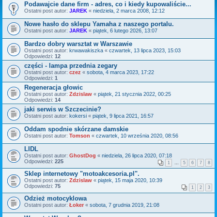
Podawajcie dane firm - adres, co i kiedy kupowaliście...
Ostatni post autor:
JAREK
«
niedziela, 2 marca 2008, 12:12
Nowe hasło do sklepu Yamaha z naszego portalu.
Ostatni post autor:
JAREK
«
piątek, 6 lutego 2026, 13:07
Bardzo dobry warsztat w Warszawie
Ostatni post autor:
krwawakiszka
«
czwartek, 13 lipca 2023, 15:03
Odpowiedzi:
12
części - lampa przednia zegary
Ostatni post autor:
czez
«
sobota, 4 marca 2023, 17:22
Odpowiedzi:
1
Regeneracja głowic
Ostatni post autor:
Zdzislaw
«
piątek, 21 stycznia 2022, 00:25
Odpowiedzi:
14
jaki serwis w Szczecinie?
Ostatni post autor:
kokersi
«
piątek, 9 lipca 2021, 16:57
Oddam spodnie skórzane damskie
Ostatni post autor:
Tomson
«
czwartek, 10 września 2020, 08:56
LIDL
Ostatni post autor:
GhostDog
«
niedziela, 26 lipca 2020, 07:18
Odpowiedzi:
225
1
…
5
6
7
8
Sklep internetowy "motoakcesoria.pl".
Ostatni post autor:
Zdzislaw
«
piątek, 15 maja 2020, 10:39
Odpowiedzi:
75
1
2
3
Odzież motocyklowa
Ostatni post autor:
Łoker
«
sobota, 7 grudnia 2019, 21:08