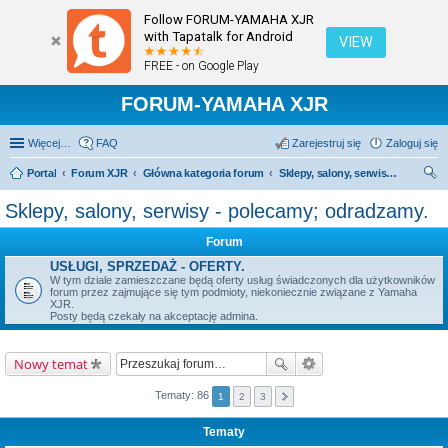
Follow FORUM-YAMAHA XJR
with Tapatalk for Android
VIEW
FREE - on Google Play
FORUM-YAMAHA XJR
Więcej…
FAQ
Zarejestruj się
Zaloguj się
Portal
Forum XJR
Główna kategoria forum
Sklepy, salony, serwisy - polecamy; odradzamy.
zu
Sklepy, salony, serwisy - polecamy; odradzamy.
kaj
Forum
USŁUGI, SPRZEDAŻ - OFERTY.
W tym dziale zamieszczane będą oferty usług świadczonych dla użytkowników
forum przez zajmujące się tym podmioty, niekoniecznie związane z Yamaha
XJR.
Posty będą czekały na akceptację admina.
Nowy temat
Tematy: 86
1
2
3
Tematy