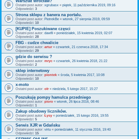
Warsztat Wrocław?
Ostatni post autor:
xgrubasx
«
piątek, 11 października 2019, 09:16
Odpowiedzi:
3
Strona sklepu z banera na portalu.
Ostatni post autor:
PiotrekBe
«
wtorek, 27 sierpnia 2019, 09:59
Odpowiedzi:
10
[KUPIE] Poszukiwane częsci
Ostatni post autor:
dawfil
«
poniedziałek, 15 kwietnia 2019, 02:07
Odpowiedzi:
28
FBG - cudze chwalicie
Ostatni post autor:
artur
«
czwartek, 21 czerwca 2018, 17:34
Odpowiedzi:
29
gdzie do serwisu ?
Ostatni post autor:
mryc
«
czwartek, 26 kwietnia 2018, 21:22
Odpowiedzi:
2
sklep internetowy
Ostatni post autor:
piontek
«
środa, 5 kwietnia 2017, 10:08
Odpowiedzi:
10
x-moto
Ostatni post autor:
ołr
«
niedziela, 5 lutego 2017, 15:27
Poszukuję pompy hamulca przedniego
Ostatni post autor:
pioro
«
wtorek, 26 lipca 2016, 08:46
Odpowiedzi:
1
Zakup obudowy liczników.
Ostatni post autor:
Łysy
«
poniedziałek, 15 lutego 2016, 19:55
Odpowiedzi:
5
Serwis XJR w Gdańsku
Ostatni post autor:
virtu
«
poniedziałek, 11 stycznia 2016, 19:40
Odpowiedzi:
15