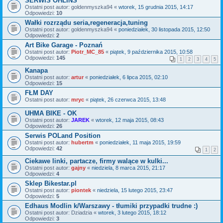
SERWIS OHLINS
Ostatni post autor:
goldenmyszka94
«
wtorek, 15 grudnia 2015, 14:17
Odpowiedzi:
10
Wałki rozrządu seria,regeneracja,tuning
Ostatni post autor:
goldenmyszka94
«
poniedziałek, 30 listopada 2015, 12:50
Odpowiedzi:
2
Art Bike Garage - Poznań
Ostatni post autor:
Piotr_MC_85
«
piątek, 9 października 2015, 10:58
Odpowiedzi:
145
1
2
3
4
5
Kanapa
Ostatni post autor:
artur
«
poniedziałek, 6 lipca 2015, 02:10
Odpowiedzi:
15
FŁM DAY
Ostatni post autor:
mryc
«
piątek, 26 czerwca 2015, 13:48
UHMA BIKE - OK
Ostatni post autor:
JAREK
«
wtorek, 12 maja 2015, 08:43
Odpowiedzi:
26
Serwis POLand Position
Ostatni post autor:
hubertm
«
poniedziałek, 11 maja 2015, 19:59
Odpowiedzi:
42
1
2
Ciekawe linki, partacze, firmy walące w kulki...
Ostatni post autor:
gajny
«
niedziela, 8 marca 2015, 21:17
Odpowiedzi:
4
Sklep Bikestar.pl
Ostatni post autor:
piontek
«
niedziela, 15 lutego 2015, 23:47
Odpowiedzi:
5
Edhaus Modlin k/Warszawy - tłumiki przypadki trudne :)
Ostatni post autor:
Dziadzia
«
wtorek, 3 lutego 2015, 18:12
Odpowiedzi:
3