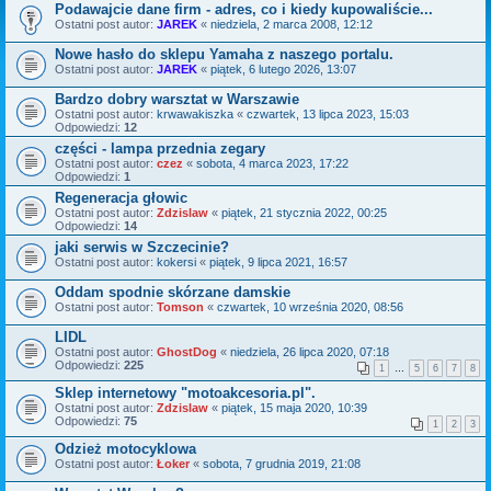
Podawajcie dane firm - adres, co i kiedy kupowaliście...
Ostatni post autor:
JAREK
«
niedziela, 2 marca 2008, 12:12
Nowe hasło do sklepu Yamaha z naszego portalu.
Ostatni post autor:
JAREK
«
piątek, 6 lutego 2026, 13:07
Bardzo dobry warsztat w Warszawie
Ostatni post autor:
krwawakiszka
«
czwartek, 13 lipca 2023, 15:03
Odpowiedzi:
12
części - lampa przednia zegary
Ostatni post autor:
czez
«
sobota, 4 marca 2023, 17:22
Odpowiedzi:
1
Regeneracja głowic
Ostatni post autor:
Zdzislaw
«
piątek, 21 stycznia 2022, 00:25
Odpowiedzi:
14
jaki serwis w Szczecinie?
Ostatni post autor:
kokersi
«
piątek, 9 lipca 2021, 16:57
Oddam spodnie skórzane damskie
Ostatni post autor:
Tomson
«
czwartek, 10 września 2020, 08:56
LIDL
Ostatni post autor:
GhostDog
«
niedziela, 26 lipca 2020, 07:18
Odpowiedzi:
225
1
…
5
6
7
8
Sklep internetowy "motoakcesoria.pl".
Ostatni post autor:
Zdzislaw
«
piątek, 15 maja 2020, 10:39
Odpowiedzi:
75
1
2
3
Odzież motocyklowa
Ostatni post autor:
Łoker
«
sobota, 7 grudnia 2019, 21:08