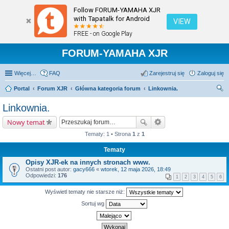
Follow FORUM-YAMAHA XJR
with Tapatalk for Android
VIEW
FREE - on Google Play
FORUM-YAMAHA XJR
Więcej…
FAQ
Zarejestruj się
Zaloguj się
Portal
Forum XJR
Główna kategoria forum
Linkownia.
zu
Linkownia.
kaj
Nowy temat
Tematy: 1 • Strona
1
z
1
Tematy
Opisy XJR-ek na innych stronach www.
Ostatni post autor:
gacy666
«
wtorek, 12 maja 2026, 18:49
Odpowiedzi:
176
1
2
3
4
5
6
Wyświetl tematy nie starsze niż:
Sortuj wg