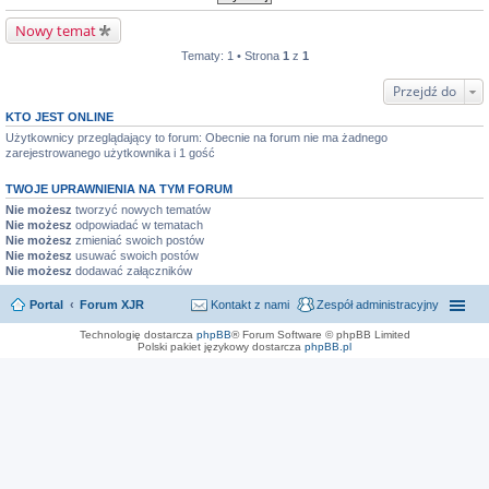
Nowy temat
Tematy: 1 • Strona
1
z
1
Przejdź do
KTO JEST ONLINE
Użytkownicy przeglądający to forum: Obecnie na forum nie ma żadnego
zarejestrowanego użytkownika i 1 gość
TWOJE UPRAWNIENIA NA TYM FORUM
Nie możesz
tworzyć nowych tematów
Nie możesz
odpowiadać w tematach
Nie możesz
zmieniać swoich postów
Nie możesz
usuwać swoich postów
Nie możesz
dodawać załączników
Portal
Forum XJR
Kontakt z nami
Zespół administracyjny
Technologię dostarcza
phpBB
® Forum Software © phpBB Limited
Polski pakiet językowy dostarcza
phpBB.pl