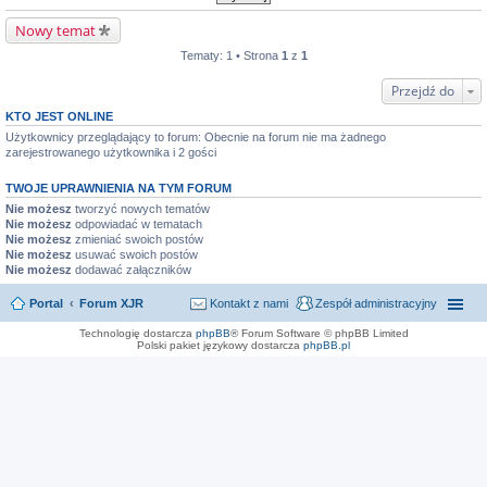
Nowy temat
Tematy: 1 • Strona
1
z
1
Przejdź do
KTO JEST ONLINE
Użytkownicy przeglądający to forum: Obecnie na forum nie ma żadnego
zarejestrowanego użytkownika i 2 gości
TWOJE UPRAWNIENIA NA TYM FORUM
Nie możesz
tworzyć nowych tematów
Nie możesz
odpowiadać w tematach
Nie możesz
zmieniać swoich postów
Nie możesz
usuwać swoich postów
Nie możesz
dodawać załączników
Portal
Forum XJR
Kontakt z nami
Zespół administracyjny
Technologię dostarcza
phpBB
® Forum Software © phpBB Limited
Polski pakiet językowy dostarcza
phpBB.pl