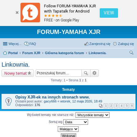
Follow FORUM-YAMAHA XJR
with Tapatalk for Android
VIEW
FREE - on Google Play
FORUM-YAMAHA XJR
Więcej…
FAQ
Zarejestruj się
Zaloguj się
Portal
Forum XJR
Główna kategoria forum
Linkownia.
zu
Linkownia.
kaj
Nowy temat
Tematy: 1 • Strona
1
z
1
Tematy
Opisy XJR-ek na innych stronach www.
Ostatni post autor:
gacy666
«
wtorek, 12 maja 2026, 18:49
Odpowiedzi:
176
1
2
3
4
5
6
Wyświetl tematy nie starsze niż:
Sortuj wg