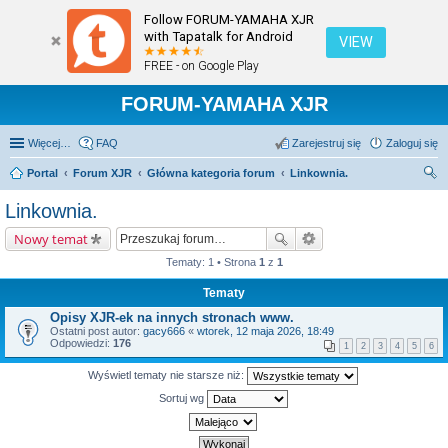
Follow FORUM-YAMAHA XJR
with Tapatalk for Android
VIEW
FREE - on Google Play
FORUM-YAMAHA XJR
Więcej…
FAQ
Zarejestruj się
Zaloguj się
Portal
Forum XJR
Główna kategoria forum
Linkownia.
zu
Linkownia.
kaj
Nowy temat
Tematy: 1 • Strona
1
z
1
Tematy
Opisy XJR-ek na innych stronach www.
Ostatni post autor:
gacy666
«
wtorek, 12 maja 2026, 18:49
Odpowiedzi:
176
1
2
3
4
5
6
Wyświetl tematy nie starsze niż:
Sortuj wg