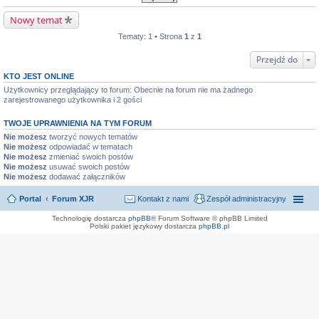
Nowy temat
Tematy: 1 • Strona
1
z
1
Przejdź do
KTO JEST ONLINE
Użytkownicy przeglądający to forum: Obecnie na forum nie ma żadnego
zarejestrowanego użytkownika i 2 gości
TWOJE UPRAWNIENIA NA TYM FORUM
Nie możesz
tworzyć nowych tematów
Nie możesz
odpowiadać w tematach
Nie możesz
zmieniać swoich postów
Nie możesz
usuwać swoich postów
Nie możesz
dodawać załączników
Portal
Forum XJR
Kontakt z nami
Zespół administracyjny
Technologię dostarcza
phpBB
® Forum Software © phpBB Limited
Polski pakiet językowy dostarcza
phpBB.pl