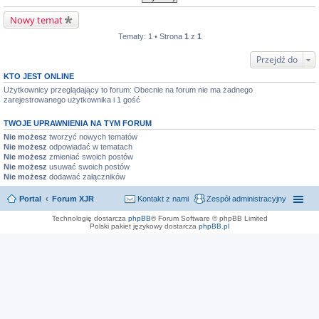
Nowy temat
Tematy: 1 • Strona
1
z
1
Przejdź do
KTO JEST ONLINE
Użytkownicy przeglądający to forum: Obecnie na forum nie ma żadnego
zarejestrowanego użytkownika i 1 gość
TWOJE UPRAWNIENIA NA TYM FORUM
Nie możesz
tworzyć nowych tematów
Nie możesz
odpowiadać w tematach
Nie możesz
zmieniać swoich postów
Nie możesz
usuwać swoich postów
Nie możesz
dodawać załączników
Portal
Forum XJR
Kontakt z nami
Zespół administracyjny
Technologię dostarcza
phpBB
® Forum Software © phpBB Limited
Polski pakiet językowy dostarcza
phpBB.pl