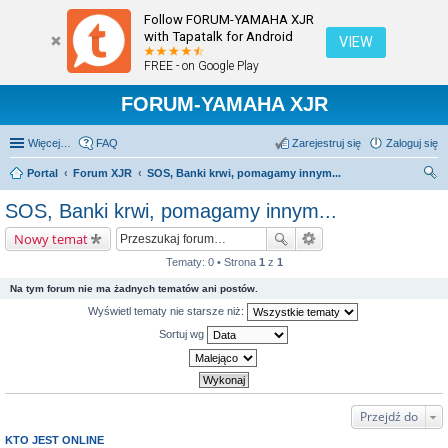
Follow FORUM-YAMAHA XJR
with Tapatalk for Android
VIEW
FREE - on Google Play
FORUM-YAMAHA XJR
Więcej…
FAQ
Zarejestruj się
Zaloguj się
Portal
Forum XJR
SOS, Banki krwi, pomagamy innym...
zu
SOS, Banki krwi, pomagamy innym...
kaj
Nowy temat
Tematy: 0 • Strona
1
z
1
Na tym forum nie ma żadnych tematów ani postów.
Wyświetl tematy nie starsze niż:
Sortuj wg
Przejdź do
KTO JEST ONLINE