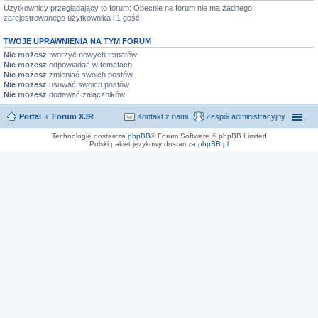
Użytkownicy przeglądający to forum: Obecnie na forum nie ma żadnego
zarejestrowanego użytkownika i 1 gość
TWOJE UPRAWNIENIA NA TYM FORUM
Nie możesz
tworzyć nowych tematów
Nie możesz
odpowiadać w tematach
Nie możesz
zmieniać swoich postów
Nie możesz
usuwać swoich postów
Nie możesz
dodawać załączników
Portal
Forum XJR
Kontakt z nami
Zespół administracyjny
Technologię dostarcza
phpBB
® Forum Software © phpBB Limited
Polski pakiet językowy dostarcza
phpBB.pl