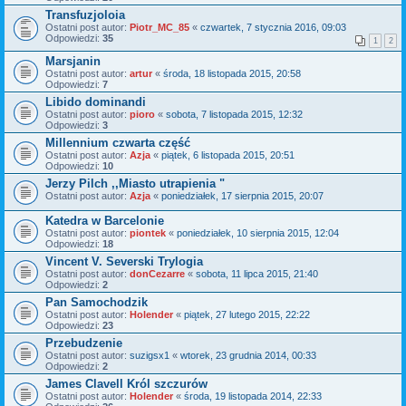
Transfuzjoloia
Ostatni post autor:
Piotr_MC_85
«
czwartek, 7 stycznia 2016, 09:03
Odpowiedzi:
35
1
2
Marsjanin
Ostatni post autor:
artur
«
środa, 18 listopada 2015, 20:58
Odpowiedzi:
7
Libido dominandi
Ostatni post autor:
pioro
«
sobota, 7 listopada 2015, 12:32
Odpowiedzi:
3
Millennium czwarta część
Ostatni post autor:
Azja
«
piątek, 6 listopada 2015, 20:51
Odpowiedzi:
10
Jerzy Pilch ,,Miasto utrapienia "
Ostatni post autor:
Azja
«
poniedziałek, 17 sierpnia 2015, 20:07
Katedra w Barcelonie
Ostatni post autor:
piontek
«
poniedziałek, 10 sierpnia 2015, 12:04
Odpowiedzi:
18
Vincent V. Severski Trylogia
Ostatni post autor:
donCezarre
«
sobota, 11 lipca 2015, 21:40
Odpowiedzi:
2
Pan Samochodzik
Ostatni post autor:
Holender
«
piątek, 27 lutego 2015, 22:22
Odpowiedzi:
23
Przebudzenie
Ostatni post autor:
suzigsx1
«
wtorek, 23 grudnia 2014, 00:33
Odpowiedzi:
2
James Clavell Król szczurów
Ostatni post autor:
Holender
«
środa, 19 listopada 2014, 22:33