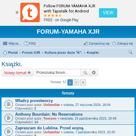
Follow FORUM-YAMAHA XJR
with Tapatalk for Android
VIEW
FREE - on Google Play
FORUM-YAMAHA XJR
Więcej…
FAQ
Zarejestruj się
Zaloguj się
Portal
Forum XJR
Kultura przez duże "K".
Książki.
zu
Książki.
kaj
Nowy temat
Tematy: 57
1
2
Tematy
Władcy przestworzy
Ostatni post autor:
Unfamiliar
«
sobota, 27 stycznia 2024, 18:04
Odpowiedzi:
2
Anthony Bourdain: No Reservations
Ostatni post autor:
Tomson
«
niedziela, 15 października 2023, 19:49
Odpowiedzi:
14
Zapraszam do Lublina. Przed wojną.
Ostatni post autor:
Unfamiliar
«
sobota, 7 października 2023, 20:25
Odpowiedzi:
8