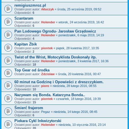
remigiuszmroz.pl
Ostatni post autor:
rkluczyk
«
środa, 25 września 2019, 09:52
Odpowiedzi:
6
Szantaram
Ostatni post autor:
Holender
«
wtorek, 24 września 2019, 16:42
Odpowiedzi:
6
Pan Lodowego Ogrodu- Jarosław Grzędowicz
Ostatni post autor:
Holender
«
poniedziałek, 6 maja 2019, 14:19
Odpowiedzi:
4
Kapitan Żbik
Ostatni post autor:
piontek
«
piątek, 28 kwietnia 2017, 10:35
Odpowiedzi:
2
Twist of the Wrist, Motocyklista Doskonały itp.
Ostatni post autor:
Holender
«
poniedziałek, 3 kwietnia 2017, 16:36
Odpowiedzi:
18
Top Gear od środka
Ostatni post autor:
Zdzislaw
«
środa, 20 kwietnia 2016, 00:47
60 minut na Godzinę i Opowieści z dreszczykiem.
Ostatni post autor:
pioro
«
niedziela, 28 lutego 2016, 08:55
Odpowiedzi:
10
Nazywam się Bonda. Katarzyna Bonda..
Ostatni post autor:
piontek
«
czwartek, 18 lutego 2016, 19:39
Odpowiedzi:
15
Śmierć frajerom
Ostatni post autor:
Pegaz
«
niedziela, 14 lutego 2016, 08:45
Odpowiedzi:
6
Piekara Cykl Inkwizytorski
Ostatni post autor:
Holender
«
niedziela, 10 stycznia 2016, 23:14
Odpowiedzi:
20