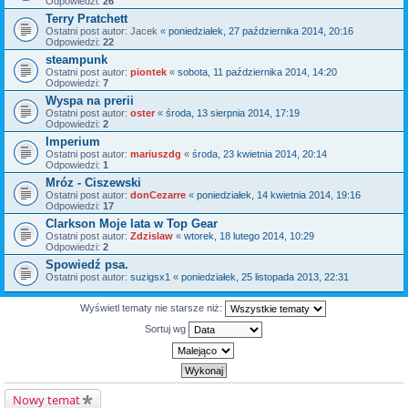
Odpowiedzi:
26
Terry Pratchett
Ostatni post autor:
Jacek
«
poniedziałek, 27 października 2014, 20:16
Odpowiedzi:
22
steampunk
Ostatni post autor:
piontek
«
sobota, 11 października 2014, 14:20
Odpowiedzi:
7
Wyspa na prerii
Ostatni post autor:
oster
«
środa, 13 sierpnia 2014, 17:19
Odpowiedzi:
2
Imperium
Ostatni post autor:
mariuszdg
«
środa, 23 kwietnia 2014, 20:14
Odpowiedzi:
1
Mróz - Ciszewski
Ostatni post autor:
donCezarre
«
poniedziałek, 14 kwietnia 2014, 19:16
Odpowiedzi:
17
Clarkson Moje lata w Top Gear
Ostatni post autor:
Zdzislaw
«
wtorek, 18 lutego 2014, 10:29
Odpowiedzi:
2
Spowiedź psa.
Ostatni post autor:
suzigsx1
«
poniedziałek, 25 listopada 2013, 22:31
Wyświetl tematy nie starsze niż:
Sortuj wg
Nowy temat