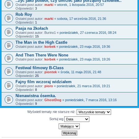
..żyć jako potwór, czy umrzeć jako porządny człowiek..
Ostatni post autor:
marki
«
wtorek, 1 listopada 2016, 20:57
Odpowiedzi:
3
Rob Roy
Ostatni post autor:
marki
«
sobota, 17 września 2016, 21:36
Odpowiedzi:
1
Pasja na 2kołach
Ostatni post autor:
Burino1
«
poniedziałek, 27 czerwca 2016, 08:24
Odpowiedzi:
15
The Man in the High Castle
Ostatni post autor:
korbek
«
poniedziałek, 23 maja 2016, 19:36
And Then There Were None
Ostatni post autor:
korbek
«
poniedziałek, 23 maja 2016, 19:26
Festiwal filmowy B-Class
Ostatni post autor:
piontek
«
środa, 11 maja 2016, 21:48
Odpowiedzi:
25
Fajny film wczoraj widziałem
Ostatni post autor:
pioro
«
poniedziałek, 21 marca 2016, 19:21
Odpowiedzi:
8
Nienawistna ósemka.
Ostatni post autor:
GhostDog
«
poniedziałek, 7 marca 2016, 13:16
Odpowiedzi:
9
Wyświetl tematy nie starsze niż:
Sortuj wg