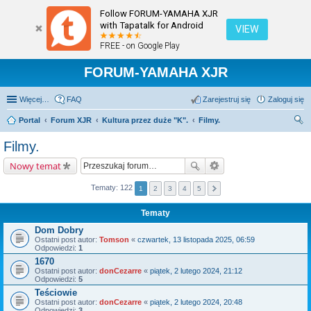
Follow FORUM-YAMAHA XJR
with Tapatalk for Android
VIEW
FREE - on Google Play
FORUM-YAMAHA XJR
Więcej…
FAQ
Zarejestruj się
Zaloguj się
Portal
Forum XJR
Kultura przez duże "K".
Filmy.
zu
Filmy.
kaj
Nowy temat
Tematy: 122
1
2
3
4
5
Tematy
Dom Dobry
Ostatni post autor:
Tomson
«
czwartek, 13 listopada 2025, 06:59
Odpowiedzi:
1
1670
Ostatni post autor:
donCezarre
«
piątek, 2 lutego 2024, 21:12
Odpowiedzi:
5
Teściowie
Ostatni post autor:
donCezarre
«
piątek, 2 lutego 2024, 20:48
Odpowiedzi:
3