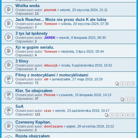
Wielka woda
Ostatni post autor:
piontek
«
wtorek, 23 stycznia 2024, 21:11
Odpowiedzi:
13
Jack Reacher... Może nie przez duże K ale lubię
Ostatni post autor:
Tomson
«
sobota, 20 stycznia 2024, 07:36
Odpowiedzi:
7
3 tys lat tęsknoty
Ostatni post autor:
JAREK
«
wtorek, 8 listopada 2022, 08:30
Odpowiedzi:
2
Xjr w gupim serialu.
Ostatni post autor:
Tomson
«
niedziela, 3 lipca 2022, 05:44
Odpowiedzi:
4
3 filmy
Ostatni post autor:
rkluczyk
«
środa, 9 października 2019, 15:52
Odpowiedzi:
3
Filmy z motocyklami / motocyklistami
Ostatni post autor:
ołr
«
poniedziałek, 27 maja 2019, 10:29
Odpowiedzi:
71
1
2
3
Kler. Se obejrzałem
Ostatni post autor:
Piotrek
«
czwartek, 15 listopada 2018, 14:13
Odpowiedzi:
37
1
2
SoA
Ostatni post autor:
czez
«
wtorek, 23 października 2018, 19:17
Odpowiedzi:
121
1
2
3
4
5
Czerwony Kapitan.
Ostatni post autor:
donCezarre
«
piątek, 28 września 2018, 23:22
Odpowiedzi:
2
Rojsta obejrzałem