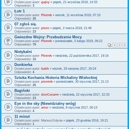
Ostatni post autor:
gajny
«
piątek, 21 września 2018, 14:33
Odpowiedzi:
3
Łotr 1
Ostatni post autor:
Piotrek
«
wtorek, 11 września 2018, 07:10
Odpowiedzi:
26
07 zgłoś się.
Ostatni post autor:
pioro
«
piątek, 2 marca 2018, 21:48
Odpowiedzi:
23
Gwiezdne Wojny: Przebudzenie Mocy
Ostatni post autor:
Piotrek
«
poniedziałek, 5 lutego 2018, 09:22
Odpowiedzi:
79
1
2
3
Nietykalni
Ostatni post autor:
Piotrek
«
niedziela, 22 października 2017, 19:16
Odpowiedzi:
10
Dunkierka
Ostatni post autor:
balth
«
wtorek, 29 sierpnia 2017, 20:24
Odpowiedzi:
4
Sztuka Kochania Historia Michaliny Wisłockiej
Ostatni post autor:
piontek
«
poniedziałek, 30 stycznia 2017, 21:13
Odpowiedzi:
25
Bagiński
Ostatni post autor:
donCezarre
«
niedziela, 22 stycznia 2017, 22:33
Odpowiedzi:
23
Eye in the sky (Niewidzialny wróg)
Ostatni post autor:
artur
«
niedziela, 8 stycznia 2017, 00:13
Odpowiedzi:
4
11 minut
Ostatni post autor:
MariuszGdynia
«
piątek, 23 grudnia 2016, 19:21
Odpowiedzi:
1