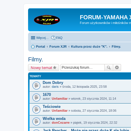
FORUM-YAMAHA 
Forum użytkowników i miłośników 
Więcej…
FAQ
Portal
Forum XJR
Kultura przez duże "K".
Filmy.
Filmy.
Nowy temat
TEMATY
Dom Dobry
autor:
daris
» środa, 12 listopada 2025, 23:58
1670
autor:
Unfamiliar
» wtorek, 23 stycznia 2024, 11:14
Teściowie
autor:
Unfamiliar
» sobota, 27 stycznia 2024, 18:06
Wielka woda
autor:
donCezarre
» piątek, 19 stycznia 2024, 22:32
Jack Reacher... Może nie przez duże K ale lubię