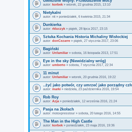
Gwiezdne Wojny: Przebudzenie Mocy
autor:
korbek
» wtorek, 22 grudnia 2015, 13:10
Nietykalni
autor:
nit
» poniedziałek, 6 kwietnia 2015, 21:34
Dunkierka
autor:
rkluczyk
» piątek, 28 lipca 2017, 23:15
Sztuka Kochania Historia Michaliny Wisłockiej
autor:
donCezarre
» piątek, 27 stycznia 2017, 23:06
Bagiński
autor:
Unfamiliar
» sobota, 16 listopada 2013, 17:51
Eye in the sky (Niewidzialny wróg)
autor:
umberto
» sobota, 7 stycznia 2017, 22:34
11 minut
autor:
Unfamiliar
» wtorek, 20 grudnia 2016, 19:22
..żyć jako potwór, czy umrzeć jako porządny czł
autor:
marki
» niedziela, 23 października 2016, 19:54
Rob Roy
autor:
Azja
» poniedziałek, 12 września 2016, 21:24
Pasja na 2kołach
autor:
motoxpresstour
» sobota, 20 lutego 2016, 14:55
The Man in the High Castle
autor:
korbek
» poniedziałek, 23 maja 2016, 19:36