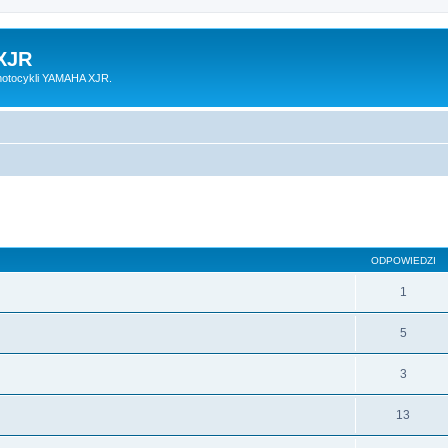
XJR
motocykli YAMAHA XJR.
ODPOWIEDZI
1
5
3
13