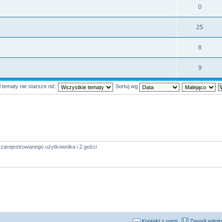
0
25
8
9
 tematy nie starsze niż:
Sortuj wg
zarejestrowanego użytkownika i 2 gości
Kontakt z nami
Zespół admin