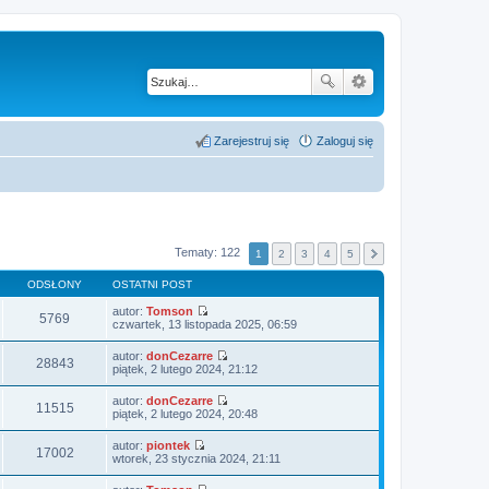
Zarejestruj się
Zaloguj się
Tematy: 122
1
2
3
4
5
ODSŁONY
OSTATNI POST
autor:
Tomson
5769
W
czwartek, 13 listopada 2025, 06:59
y
ś
autor:
donCezarre
w
28843
W
piątek, 2 lutego 2024, 21:12
i
y
e
ś
autor:
donCezarre
t
w
11515
W
piątek, 2 lutego 2024, 20:48
l
i
y
n
e
ś
a
autor:
piontek
t
w
17002
j
W
wtorek, 23 stycznia 2024, 21:11
l
i
n
y
n
e
o
ś
a