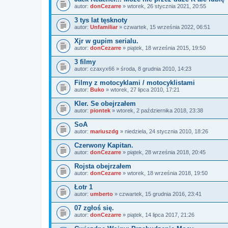
autor:
donCezarre
» wtorek, 26 stycznia 2021, 20:55
3 tys lat tęsknoty
autor:
Unfamiliar
» czwartek, 15 września 2022, 06:51
Xjr w gupim serialu.
autor:
donCezarre
» piątek, 18 września 2015, 19:50
3 filmy
autor:
czaxyx66
» środa, 8 grudnia 2010, 14:23
Filmy z motocyklami / motocyklistami
autor:
Buko
» wtorek, 27 lipca 2010, 17:21
Kler. Se obejrzałem
autor:
piontek
» wtorek, 2 października 2018, 23:38
SoA
autor:
mariuszdg
» niedziela, 24 stycznia 2010, 18:26
Czerwony Kapitan.
autor:
donCezarre
» piątek, 28 września 2018, 20:45
Rojsta obejrzałem
autor:
donCezarre
» wtorek, 18 września 2018, 19:50
Łotr 1
autor:
umberto
» czwartek, 15 grudnia 2016, 23:41
07 zgłoś się.
autor:
donCezarre
» piątek, 14 lipca 2017, 21:26