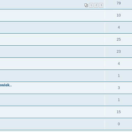
79
1
2
3
10
4
25
23
4
1
owiek..
3
1
15
0