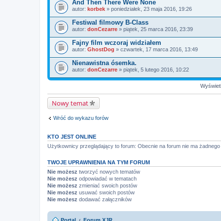
And Then There Were None
autor:
korbek
» poniedziałek, 23 maja 2016, 19:26
Festiwal filmowy B-Class
autor:
donCezarre
» piątek, 25 marca 2016, 23:39
Fajny film wczoraj widziałem
autor:
GhostDog
» czwartek, 17 marca 2016, 13:49
Nienawistna ósemka.
autor:
donCezarre
» piątek, 5 lutego 2016, 10:22
Wyświetl
Nowy temat
Wróć do wykazu forów
KTO JEST ONLINE
Użytkownicy przeglądający to forum: Obecnie na forum nie ma żadnego 
TWOJE UPRAWNIENIA NA TYM FORUM
Nie możesz
tworzyć nowych tematów
Nie możesz
odpowiadać w tematach
Nie możesz
zmieniać swoich postów
Nie możesz
usuwać swoich postów
Nie możesz
dodawać załączników
Portal
Forum XJR