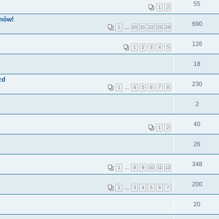
55
1
2
anów!
690
1
…
20
21
22
23
24
126
1
2
3
4
5
18
zd
230
1
…
4
5
6
7
8
2
40
1
2
26
348
1
…
8
9
10
11
12
200
1
…
3
4
5
6
7
20