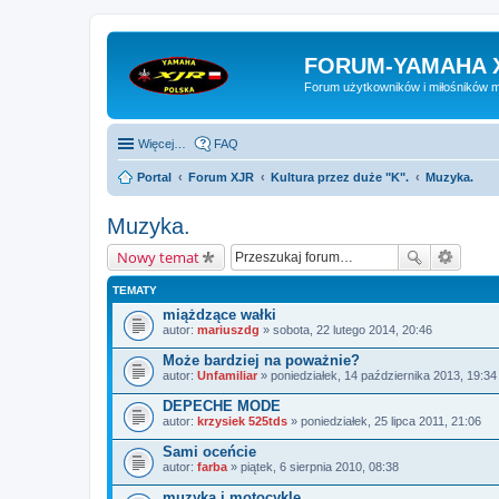
FORUM-YAMAHA 
Forum użytkowników i miłośników 
Więcej…
FAQ
Portal
Forum XJR
Kultura przez duże "K".
Muzyka.
Muzyka.
Nowy temat
TEMATY
miążdzące wałki
autor:
mariuszdg
» sobota, 22 lutego 2014, 20:46
Może bardziej na poważnie?
autor:
Unfamiliar
» poniedziałek, 14 października 2013, 19:34
DEPECHE MODE
autor:
krzysiek 525tds
» poniedziałek, 25 lipca 2011, 21:06
Sami oceńcie
autor:
farba
» piątek, 6 sierpnia 2010, 08:38
muzyka i motocykle