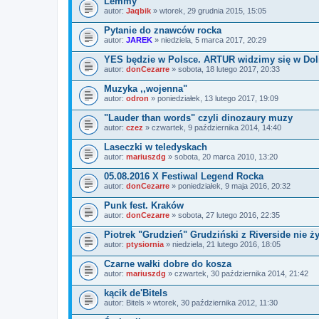
Lemmy
autor:
Jaqbik
» wtorek, 29 grudnia 2015, 15:05
Pytanie do znawców rocka
autor:
JAREK
» niedziela, 5 marca 2017, 20:29
YES będzie w Polsce. ARTUR widzimy się w Doli
autor:
donCezarre
» sobota, 18 lutego 2017, 20:33
Muzyka ,,wojenna"
autor:
odron
» poniedziałek, 13 lutego 2017, 19:09
"Lauder than words" czyli dinozaury muzy
autor:
czez
» czwartek, 9 października 2014, 14:40
Laseczki w teledyskach
autor:
mariuszdg
» sobota, 20 marca 2010, 13:20
05.08.2016 X Festiwal Legend Rocka
autor:
donCezarre
» poniedziałek, 9 maja 2016, 20:32
Punk fest. Kraków
autor:
donCezarre
» sobota, 27 lutego 2016, 22:35
Piotrek "Grudzień" Grudziński z Riverside nie żyj
autor:
ptysiornia
» niedziela, 21 lutego 2016, 18:05
Czarne wałki dobre do kosza
autor:
mariuszdg
» czwartek, 30 października 2014, 21:42
kącik de'Bitels
autor:
Bitels
» wtorek, 30 października 2012, 11:30