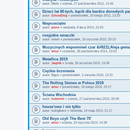
autor:
Bitels
» sobota, 27 października 2012, 13:46
Dzieci lat 80-tych, kącik dla bardzo dorosłych p
autor:
GhostDog
» poniedziałek, 20 lutego 2012, 13:33
Nieprzeciętni
autor:
pioro
» niedziela, 6 lipca 2014, 21:03
rosyjskie smaczki
autor:
edwin
» poniedziałek, 18 stycznia 2010, 20:10
Muzycznych wspomnień czar &#8211;Aleja gwia
autor:
artur
» czwartek, 30 października 2014, 23:53
Metallica 2019
autor:
Jaqbik
» środa, 26 września 2018, 19:38
Ciężkie brzmienie
autor:
Bigos
» poniedziałek, 2 sierpnia 2010, 13:31
The Rolling Stones w Polsce 2018
autor:
artur
» poniedziałek, 26 lutego 2018, 23:17
Ściana Wschodnia
autor:
hubertm
» sobota, 27 października 2012, 00:48
house'owo i nie tylko
autor:
bukigliwice
» niedziela, 19 maja 2013, 21:17
Old Boys czyli The Best 70'
autor:
artur
» sobota, 19 stycznia 2013, 14:38