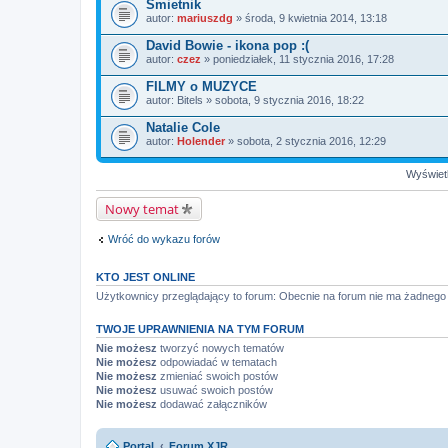
Śmietnik
autor:
mariuszdg
» środa, 9 kwietnia 2014, 13:18
David Bowie - ikona pop :(
autor:
czez
» poniedziałek, 11 stycznia 2016, 17:28
FILMY o MUZYCE
autor:
Bitels
» sobota, 9 stycznia 2016, 18:22
Natalie Cole
autor:
Holender
» sobota, 2 stycznia 2016, 12:29
Wyświetl
Nowy temat
Wróć do wykazu forów
KTO JEST ONLINE
Użytkownicy przeglądający to forum: Obecnie na forum nie ma żadnego 
TWOJE UPRAWNIENIA NA TYM FORUM
Nie możesz
tworzyć nowych tematów
Nie możesz
odpowiadać w tematach
Nie możesz
zmieniać swoich postów
Nie możesz
usuwać swoich postów
Nie możesz
dodawać załączników
Portal
Forum XJR