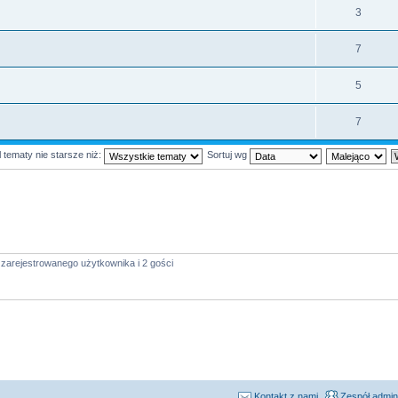
3
7
5
7
 tematy nie starsze niż:
Sortuj wg
zarejestrowanego użytkownika i 2 gości
Kontakt z nami
Zespół admin