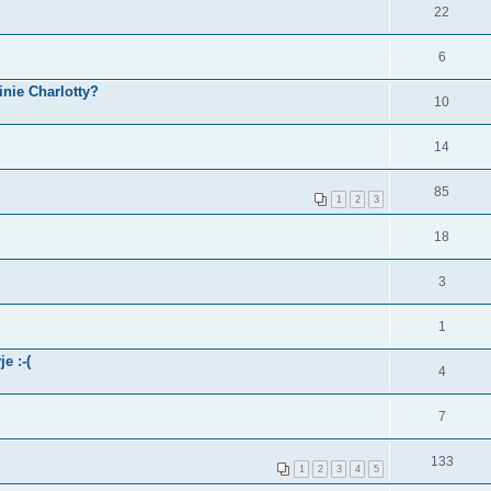
22
6
nie Charlotty?
10
14
85
1
2
3
18
3
1
e :-(
4
7
133
1
2
3
4
5