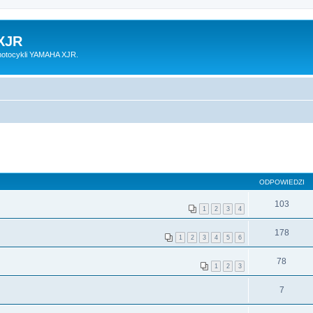
XJR
motocykli YAMAHA XJR.
ODPOWIEDZI
103
1
2
3
4
178
1
2
3
4
5
6
78
1
2
3
7