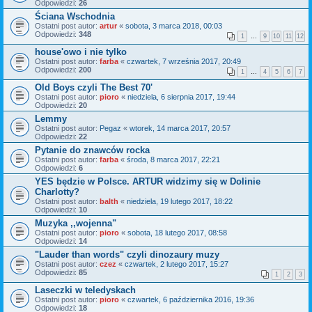
Odpowiedzi:
26
Ściana Wschodnia
Ostatni post autor:
artur
«
sobota, 3 marca 2018, 00:03
Odpowiedzi:
348
1
…
9
10
11
12
house'owo i nie tylko
Ostatni post autor:
farba
«
czwartek, 7 września 2017, 20:49
Odpowiedzi:
200
1
…
4
5
6
7
Old Boys czyli The Best 70'
Ostatni post autor:
pioro
«
niedziela, 6 sierpnia 2017, 19:44
Odpowiedzi:
20
Lemmy
Ostatni post autor:
Pegaz
«
wtorek, 14 marca 2017, 20:57
Odpowiedzi:
22
Pytanie do znawców rocka
Ostatni post autor:
farba
«
środa, 8 marca 2017, 22:21
Odpowiedzi:
6
YES będzie w Polsce. ARTUR widzimy się w Dolinie
Charlotty?
Ostatni post autor:
balth
«
niedziela, 19 lutego 2017, 18:22
Odpowiedzi:
10
Muzyka ,,wojenna"
Ostatni post autor:
pioro
«
sobota, 18 lutego 2017, 08:58
Odpowiedzi:
14
"Lauder than words" czyli dinozaury muzy
Ostatni post autor:
czez
«
czwartek, 2 lutego 2017, 15:27
Odpowiedzi:
85
1
2
3
Laseczki w teledyskach
Ostatni post autor:
pioro
«
czwartek, 6 października 2016, 19:36
Odpowiedzi:
18