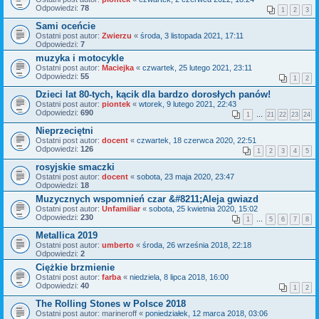
Odpowiedzi:
78
1
2
3
Sami oceńcie
Ostatni post autor:
Zwierzu
«
środa, 3 listopada 2021, 17:11
Odpowiedzi:
7
muzyka i motocykle
Ostatni post autor:
Maciejka
«
czwartek, 25 lutego 2021, 23:11
Odpowiedzi:
55
1
2
Dzieci lat 80-tych, kącik dla bardzo dorosłych panów!
Ostatni post autor:
piontek
«
wtorek, 9 lutego 2021, 22:43
Odpowiedzi:
690
1
…
21
22
23
24
Nieprzeciętni
Ostatni post autor:
docent
«
czwartek, 18 czerwca 2020, 22:51
Odpowiedzi:
126
1
2
3
4
5
rosyjskie smaczki
Ostatni post autor:
docent
«
sobota, 23 maja 2020, 23:47
Odpowiedzi:
18
Muzycznych wspomnień czar &#8211;Aleja gwiazd
Ostatni post autor:
Unfamiliar
«
sobota, 25 kwietnia 2020, 15:02
Odpowiedzi:
230
1
…
5
6
7
8
Metallica 2019
Ostatni post autor:
umberto
«
środa, 26 września 2018, 22:18
Odpowiedzi:
2
Ciężkie brzmienie
Ostatni post autor:
farba
«
niedziela, 8 lipca 2018, 16:00
Odpowiedzi:
40
1
2
The Rolling Stones w Polsce 2018
Ostatni post autor:
marineroff
«
poniedziałek, 12 marca 2018, 03:06