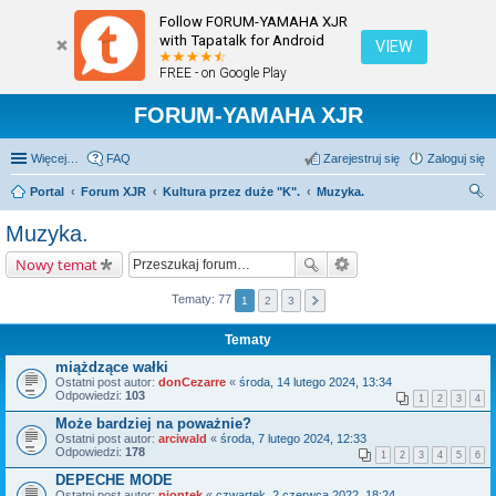
Follow FORUM-YAMAHA XJR
with Tapatalk for Android
VIEW
FREE - on Google Play
FORUM-YAMAHA XJR
Więcej…
FAQ
Zarejestruj się
Zaloguj się
Portal
Forum XJR
Kultura przez duże "K".
Muzyka.
zu
Muzyka.
kaj
Nowy temat
Tematy: 77
1
2
3
Tematy
miążdzące wałki
Ostatni post autor:
donCezarre
«
środa, 14 lutego 2024, 13:34
Odpowiedzi:
103
1
2
3
4
Może bardziej na poważnie?
Ostatni post autor:
arciwald
«
środa, 7 lutego 2024, 12:33
Odpowiedzi:
178
1
2
3
4
5
6
DEPECHE MODE
Ostatni post autor:
piontek
«
czwartek, 2 czerwca 2022, 18:24