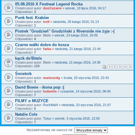
05.08.2016 X Festiwal Legend Rocka
Ostatni post autor:
donCezarre
«
wtorek, 19 lipca 2016, 04:17
Odpowiedzi:
3
Punk fest. Kraków
Ostatni post autor:
troll
«
niedziela, 28 lutego 2016, 01:13
Odpowiedzi:
1
Piotrek "Grudzień" Grudziński z Riverside nie żyje :-(
Ostatni post autor:
Bitels
«
wtorek, 23 lutego 2016, 20:05
Odpowiedzi:
4
Czarne wałki dobre do kosza
Ostatni post autor:
farba
«
niedziela, 21 lutego 2016, 21:44
Odpowiedzi:
7
kącik de'Bitels
Ostatni post autor:
Bitels
«
niedziela, 21 lutego 2016, 14:38
Odpowiedzi:
133
1
2
3
4
5
Śmietnik
Ostatni post autor:
mariuszdg
«
środa, 20 stycznia 2016, 22:43
Odpowiedzi:
3
David Bowie - ikona pop :(
Ostatni post autor:
hubertm
«
czwartek, 14 stycznia 2016, 08:46
Odpowiedzi:
7
FILMY o MUZYCE
Ostatni post autor:
RockMaN
«
niedziela, 10 stycznia 2016, 21:07
Odpowiedzi:
5
Natalie Cole
Ostatni post autor:
Tytus
«
wtorek, 5 stycznia 2016, 12:50
Odpowiedzi:
7
Wyświetl tematy nie starsze niż: