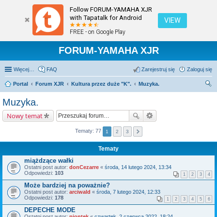
Follow FORUM-YAMAHA XJR
with Tapatalk for Android
VIEW
FREE - on Google Play
FORUM-YAMAHA XJR
Więcej…
FAQ
Zarejestruj się
Zaloguj się
Portal
Forum XJR
Kultura przez duże "K".
Muzyka.
zu
Muzyka.
kaj
Nowy temat
Tematy: 77
1
2
3
Tematy
miążdzące wałki
Ostatni post autor:
donCezarre
«
środa, 14 lutego 2024, 13:34
Odpowiedzi:
103
1
2
3
4
Może bardziej na poważnie?
Ostatni post autor:
arciwald
«
środa, 7 lutego 2024, 12:33
Odpowiedzi:
178
1
2
3
4
5
6
DEPECHE MODE
Ostatni post autor:
piontek
«
czwartek, 2 czerwca 2022, 18:24