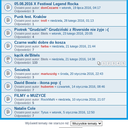
05.08.2016 X Festiwal Legend Rocka
Ostatni post autor:
donCezarre
«
wtorek, 19 lipca 2016, 04:17
Odpowiedzi:
3
Punk fest. Kraków
Ostatni post autor:
troll
«
niedziela, 28 lutego 2016, 01:13
Odpowiedzi:
1
Piotrek "Grudzień" Grudziński z Riverside nie żyje :-(
Ostatni post autor:
Bitels
«
wtorek, 23 lutego 2016, 20:05
Odpowiedzi:
4
Czarne wałki dobre do kosza
Ostatni post autor:
farba
«
niedziela, 21 lutego 2016, 21:44
Odpowiedzi:
7
kącik de'Bitels
Ostatni post autor:
Bitels
«
niedziela, 21 lutego 2016, 14:38
Odpowiedzi:
133
1
2
3
4
5
Śmietnik
Ostatni post autor:
mariuszdg
«
środa, 20 stycznia 2016, 22:43
Odpowiedzi:
3
David Bowie - ikona pop :(
Ostatni post autor:
hubertm
«
czwartek, 14 stycznia 2016, 08:46
Odpowiedzi:
7
FILMY o MUZYCE
Ostatni post autor:
RockMaN
«
niedziela, 10 stycznia 2016, 21:07
Odpowiedzi:
5
Natalie Cole
Ostatni post autor:
Tytus
«
wtorek, 5 stycznia 2016, 12:50
Odpowiedzi:
7
Wyświetl tematy nie starsze niż: