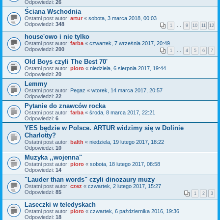
Odpowiedzi:
26
Ściana Wschodnia
Ostatni post autor:
artur
«
sobota, 3 marca 2018, 00:03
Odpowiedzi:
348
1
…
9
10
11
12
house'owo i nie tylko
Ostatni post autor:
farba
«
czwartek, 7 września 2017, 20:49
Odpowiedzi:
200
1
…
4
5
6
7
Old Boys czyli The Best 70'
Ostatni post autor:
pioro
«
niedziela, 6 sierpnia 2017, 19:44
Odpowiedzi:
20
Lemmy
Ostatni post autor:
Pegaz
«
wtorek, 14 marca 2017, 20:57
Odpowiedzi:
22
Pytanie do znawców rocka
Ostatni post autor:
farba
«
środa, 8 marca 2017, 22:21
Odpowiedzi:
6
YES będzie w Polsce. ARTUR widzimy się w Dolinie
Charlotty?
Ostatni post autor:
balth
«
niedziela, 19 lutego 2017, 18:22
Odpowiedzi:
10
Muzyka ,,wojenna"
Ostatni post autor:
pioro
«
sobota, 18 lutego 2017, 08:58
Odpowiedzi:
14
"Lauder than words" czyli dinozaury muzy
Ostatni post autor:
czez
«
czwartek, 2 lutego 2017, 15:27
Odpowiedzi:
85
1
2
3
Laseczki w teledyskach
Ostatni post autor:
pioro
«
czwartek, 6 października 2016, 19:36
Odpowiedzi:
18