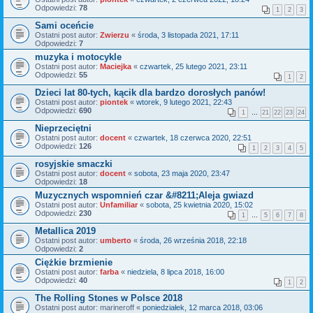
Odpowiedzi:
78
1
2
3
Sami oceńcie
Ostatni post autor:
Zwierzu
«
środa, 3 listopada 2021, 17:11
Odpowiedzi:
7
muzyka i motocykle
Ostatni post autor:
Maciejka
«
czwartek, 25 lutego 2021, 23:11
Odpowiedzi:
55
1
2
Dzieci lat 80-tych, kącik dla bardzo dorosłych panów!
Ostatni post autor:
piontek
«
wtorek, 9 lutego 2021, 22:43
Odpowiedzi:
690
1
…
21
22
23
24
Nieprzeciętni
Ostatni post autor:
docent
«
czwartek, 18 czerwca 2020, 22:51
Odpowiedzi:
126
1
2
3
4
5
rosyjskie smaczki
Ostatni post autor:
docent
«
sobota, 23 maja 2020, 23:47
Odpowiedzi:
18
Muzycznych wspomnień czar &#8211;Aleja gwiazd
Ostatni post autor:
Unfamiliar
«
sobota, 25 kwietnia 2020, 15:02
Odpowiedzi:
230
1
…
5
6
7
8
Metallica 2019
Ostatni post autor:
umberto
«
środa, 26 września 2018, 22:18
Odpowiedzi:
2
Ciężkie brzmienie
Ostatni post autor:
farba
«
niedziela, 8 lipca 2018, 16:00
Odpowiedzi:
40
1
2
The Rolling Stones w Polsce 2018
Ostatni post autor:
marineroff
«
poniedziałek, 12 marca 2018, 03:06