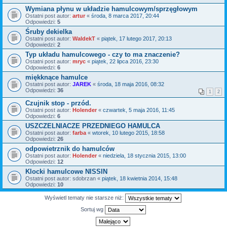
Wymiana płynu w układzie hamulcowym/sprzęgłowym
Ostatni post autor:
artur
«
środa, 8 marca 2017, 20:44
Odpowiedzi:
5
Śruby dekielka
Ostatni post autor:
WaldekT
«
piątek, 17 lutego 2017, 20:13
Odpowiedzi:
2
Typ układu hamulcowego - czy to ma znaczenie?
Ostatni post autor:
mryc
«
piątek, 22 lipca 2016, 23:30
Odpowiedzi:
6
miękknące hamulce
Ostatni post autor:
JAREK
«
środa, 18 maja 2016, 08:32
Odpowiedzi:
36
1
2
Czujnik stop - przód.
Ostatni post autor:
Holender
«
czwartek, 5 maja 2016, 11:45
Odpowiedzi:
6
USZCZELNIACZE PRZEDNIEGO HAMULCA
Ostatni post autor:
farba
«
wtorek, 10 lutego 2015, 18:58
Odpowiedzi:
26
odpowietrznik do hamulców
Ostatni post autor:
Holender
«
niedziela, 18 stycznia 2015, 13:00
Odpowiedzi:
12
Klocki hamulcowe NISSIN
Ostatni post autor:
sdobrzan
«
piątek, 18 kwietnia 2014, 15:48
Odpowiedzi:
10
Wyświetl tematy nie starsze niż:
Sortuj wg