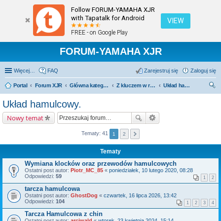
Follow FORUM-YAMAHA XJR
with Tapatalk for Android
VIEW
FREE - on Google Play
FORUM-YAMAHA XJR
Więcej…
FAQ
Zarejestruj się
Zaloguj się
Portal
Forum XJR
Główna kategoria forum
Z kluczem w ręku.
Układ hamulcowy.
zu
Układ hamulcowy.
kaj
Nowy temat
Tematy: 41
1
2
Tematy
Wymiana klocków oraz przewodów hamulcowych
Ostatni post autor:
Piotr_MC_85
«
poniedziałek, 10 lutego 2020, 08:28
Odpowiedzi:
59
1
2
tarcza hamulcowa
Ostatni post autor:
GhostDog
«
czwartek, 16 lipca 2026, 13:42
Odpowiedzi:
104
1
2
3
4
Tarcza Hamulcowa z chin
Ostatni post autor:
arciwald
«
wtorek, 23 kwietnia 2024, 15:14