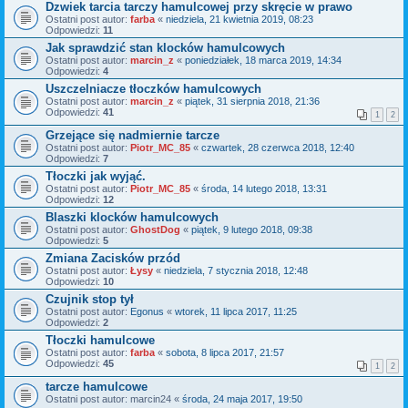
Dzwiek tarcia tarczy hamulcowej przy skręcie w prawo
Ostatni post autor:
farba
«
niedziela, 21 kwietnia 2019, 08:23
Odpowiedzi:
11
Jak sprawdzić stan klocków hamulcowych
Ostatni post autor:
marcin_z
«
poniedziałek, 18 marca 2019, 14:34
Odpowiedzi:
4
Uszczelniacze tłoczków hamulcowych
Ostatni post autor:
marcin_z
«
piątek, 31 sierpnia 2018, 21:36
Odpowiedzi:
41
1
2
Grzejące się nadmiernie tarcze
Ostatni post autor:
Piotr_MC_85
«
czwartek, 28 czerwca 2018, 12:40
Odpowiedzi:
7
Tłoczki jak wyjąć.
Ostatni post autor:
Piotr_MC_85
«
środa, 14 lutego 2018, 13:31
Odpowiedzi:
12
Blaszki klocków hamulcowych
Ostatni post autor:
GhostDog
«
piątek, 9 lutego 2018, 09:38
Odpowiedzi:
5
Zmiana Zacisków przód
Ostatni post autor:
Łysy
«
niedziela, 7 stycznia 2018, 12:48
Odpowiedzi:
10
Czujnik stop tył
Ostatni post autor:
Egonus
«
wtorek, 11 lipca 2017, 11:25
Odpowiedzi:
2
Tłoczki hamulcowe
Ostatni post autor:
farba
«
sobota, 8 lipca 2017, 21:57
Odpowiedzi:
45
1
2
tarcze hamulcowe
Ostatni post autor:
marcin24
«
środa, 24 maja 2017, 19:50