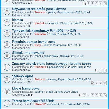
Odpowiedzi:
123
1
2
3
4
5
Używane tarcze przód poszukiwane
Ostatni post autor:
Tomson
«
piątek, 20 października 2023, 15:44
Odpowiedzi:
14
klamka
Ostatni post autor:
piontek
«
czwartek, 19 października 2023, 20:33
Odpowiedzi:
11
Tylny zacisk hamulocwy Fzs 1000 ---> XJR
Ostatni post autor:
Zdzislaw
«
środa, 25 maja 2022, 17:35
Odpowiedzi:
8
Przednia pompa hamulcowa
Ostatni post autor:
Łysy
«
wtorek, 2 listopada 2021, 13:20
Odpowiedzi:
28
Ślimak - montowanie
Ostatni post autor:
robal
«
poniedziałek, 18 maja 2020, 21:58
Odpowiedzi:
6
Znaczny ubytek płynu hamulcowego i brudne tarcze
Ostatni post autor:
Pershing
«
poniedziałek, 2 grudnia 2019, 08:42
Odpowiedzi:
52
1
2
Stalowy oplot
Ostatni post autor:
Tomson
«
wtorek, 29 października 2019, 07:31
Odpowiedzi:
76
1
2
3
klocki hamulcowe
Ostatni post autor:
szary8
«
środa, 31 lipca 2019, 21:05
Odpowiedzi:
264
1
…
6
7
8
9
Tarcze hamulcowe VESRAH
Ostatni post autor:
UkaszS2
«
czwartek, 13 czerwca 2019, 09:14