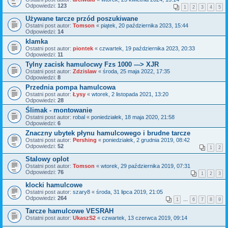
Odpowiedzi:
123
1
2
3
4
5
Używane tarcze przód poszukiwane
Ostatni post autor:
Tomson
«
piątek, 20 października 2023, 15:44
Odpowiedzi:
14
klamka
Ostatni post autor:
piontek
«
czwartek, 19 października 2023, 20:33
Odpowiedzi:
11
Tylny zacisk hamulocwy Fzs 1000 ---> XJR
Ostatni post autor:
Zdzislaw
«
środa, 25 maja 2022, 17:35
Odpowiedzi:
8
Przednia pompa hamulcowa
Ostatni post autor:
Łysy
«
wtorek, 2 listopada 2021, 13:20
Odpowiedzi:
28
Ślimak - montowanie
Ostatni post autor:
robal
«
poniedziałek, 18 maja 2020, 21:58
Odpowiedzi:
6
Znaczny ubytek płynu hamulcowego i brudne tarcze
Ostatni post autor:
Pershing
«
poniedziałek, 2 grudnia 2019, 08:42
Odpowiedzi:
52
1
2
Stalowy oplot
Ostatni post autor:
Tomson
«
wtorek, 29 października 2019, 07:31
Odpowiedzi:
76
1
2
3
klocki hamulcowe
Ostatni post autor:
szary8
«
środa, 31 lipca 2019, 21:05
Odpowiedzi:
264
1
…
6
7
8
9
Tarcze hamulcowe VESRAH
Ostatni post autor:
UkaszS2
«
czwartek, 13 czerwca 2019, 09:14