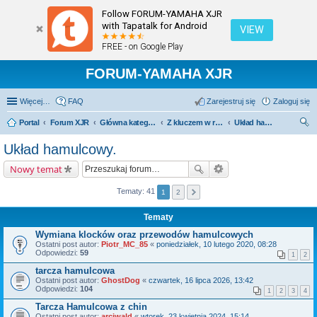
Follow FORUM-YAMAHA XJR
with Tapatalk for Android
VIEW
FREE - on Google Play
FORUM-YAMAHA XJR
Więcej…
FAQ
Zarejestruj się
Zaloguj się
Portal
Forum XJR
Główna kategoria forum
Z kluczem w ręku.
Układ hamulcowy.
zu
Układ hamulcowy.
kaj
Nowy temat
Tematy: 41
1
2
Tematy
Wymiana klocków oraz przewodów hamulcowych
Ostatni post autor:
Piotr_MC_85
«
poniedziałek, 10 lutego 2020, 08:28
Odpowiedzi:
59
1
2
tarcza hamulcowa
Ostatni post autor:
GhostDog
«
czwartek, 16 lipca 2026, 13:42
Odpowiedzi:
104
1
2
3
4
Tarcza Hamulcowa z chin
Ostatni post autor:
arciwald
«
wtorek, 23 kwietnia 2024, 15:14