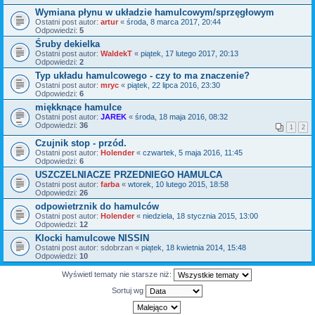
Wymiana płynu w układzie hamulcowym/sprzęgłowym
Ostatni post autor:
artur
«
środa, 8 marca 2017, 20:44
Odpowiedzi:
5
Śruby dekielka
Ostatni post autor:
WaldekT
«
piątek, 17 lutego 2017, 20:13
Odpowiedzi:
2
Typ układu hamulcowego - czy to ma znaczenie?
Ostatni post autor:
mryc
«
piątek, 22 lipca 2016, 23:30
Odpowiedzi:
6
miękknące hamulce
Ostatni post autor:
JAREK
«
środa, 18 maja 2016, 08:32
Odpowiedzi:
36
1
2
Czujnik stop - przód.
Ostatni post autor:
Holender
«
czwartek, 5 maja 2016, 11:45
Odpowiedzi:
6
USZCZELNIACZE PRZEDNIEGO HAMULCA
Ostatni post autor:
farba
«
wtorek, 10 lutego 2015, 18:58
Odpowiedzi:
26
odpowietrznik do hamulców
Ostatni post autor:
Holender
«
niedziela, 18 stycznia 2015, 13:00
Odpowiedzi:
12
Klocki hamulcowe NISSIN
Ostatni post autor:
sdobrzan
«
piątek, 18 kwietnia 2014, 15:48
Odpowiedzi:
10
Wyświetl tematy nie starsze niż:
Sortuj wg