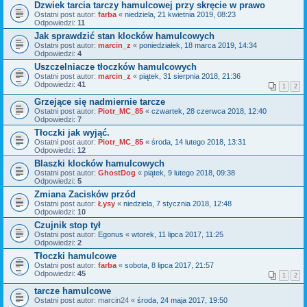
Dzwiek tarcia tarczy hamulcowej przy skręcie w prawo
Ostatni post autor:
farba
«
niedziela, 21 kwietnia 2019, 08:23
Odpowiedzi:
11
Jak sprawdzić stan klocków hamulcowych
Ostatni post autor:
marcin_z
«
poniedziałek, 18 marca 2019, 14:34
Odpowiedzi:
4
Uszczelniacze tłoczków hamulcowych
Ostatni post autor:
marcin_z
«
piątek, 31 sierpnia 2018, 21:36
Odpowiedzi:
41
1
2
Grzejące się nadmiernie tarcze
Ostatni post autor:
Piotr_MC_85
«
czwartek, 28 czerwca 2018, 12:40
Odpowiedzi:
7
Tłoczki jak wyjąć.
Ostatni post autor:
Piotr_MC_85
«
środa, 14 lutego 2018, 13:31
Odpowiedzi:
12
Blaszki klocków hamulcowych
Ostatni post autor:
GhostDog
«
piątek, 9 lutego 2018, 09:38
Odpowiedzi:
5
Zmiana Zacisków przód
Ostatni post autor:
Łysy
«
niedziela, 7 stycznia 2018, 12:48
Odpowiedzi:
10
Czujnik stop tył
Ostatni post autor:
Egonus
«
wtorek, 11 lipca 2017, 11:25
Odpowiedzi:
2
Tłoczki hamulcowe
Ostatni post autor:
farba
«
sobota, 8 lipca 2017, 21:57
Odpowiedzi:
45
1
2
tarcze hamulcowe
Ostatni post autor:
marcin24
«
środa, 24 maja 2017, 19:50