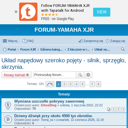
Follow FORUM-YAMAHA XJR
with Tapatalk for Android
VIEW
FREE - on Google Play
FORUM-YAMAHA XJR
Więcej…
FAQ
Zarejestruj się
Zaloguj się
Portal
Forum XJR
Główna kategoria forum
Z kluczem w ręku.
Układ napędowy szeroko pojęty - silnik, sprzęgło, skrzynia.
zu
Układ napędowy szeroko pojęty - silnik, sprzęgło,
kaj
skrzynia.
Nowy temat
Tematy: 181
1
2
3
4
5
…
7
Tematy
Wymiana uszczelki pokrywy zaworowej
Ostatni post autor:
GhostDog
«
sobota, 1 stycznia 2022, 22:22
Odpowiedzi:
79
1
2
3
Dziwny dźwięk przy około 4500 tys obrotów.
Ostatni post autor:
Toma_ta
«
czwartek, 11 czerwca 2026, 11:19
Odpowiedzi:
6