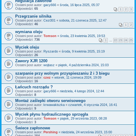
Regulacja zaworów
Ostatni post autor:
gacy666
«
środa, 16 lipca 2025, 05:37
Odpowiedzi:
65
1
2
3
Przegrzanie silnika
Ostatni post autor:
Cezi301
«
sobota, 21 czerwca 2025, 12:47
Odpowiedzi:
46
1
2
wymiana oleju
Ostatni post autor:
Tomson
«
środa, 23 kwietnia 2025, 19:53
Odpowiedzi:
736
1
…
22
23
24
25
Wyciek oleju
Ostatni post autor:
Ryszardo
«
środa, 9 kwietnia 2025, 15:19
Odpowiedzi:
26
Zawory XJR 1200
Ostatni post autor:
wojtasz
«
piątek, 4 października 2024, 15:03
szarpanie przy wolnym przyspieszaniu 2 i 3 biegu
Ostatni post autor:
czez
«
wtorek, 11 czerwca 2024, 19:09
Odpowiedzi:
16
Łańcuch rozrządu ?
Ostatni post autor:
gacy666
«
niedziela, 4 lutego 2024, 12:44
Odpowiedzi:
8
Montaż zaślepki otworu serwisowego
Ostatni post autor:
krwawakiszka
«
czwartek, 4 stycznia 2024, 16:41
Odpowiedzi:
9
Wyciek płynu hydraulicznego sprzęgła
Ostatni post autor:
Tomson
«
piątek, 29 września 2023, 08:28
Odpowiedzi:
3
Świece zapłonowe
Ostatni post autor:
Pershing
«
niedziela, 24 września 2023, 15:00
Odpowiedzi:
154