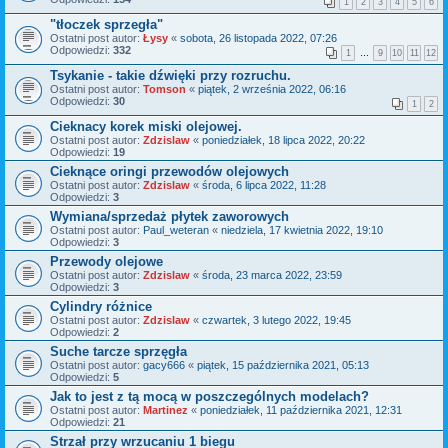
1
2
3
4
5
6
"tłoczek sprzegła"
Ostatni post autor:
Łysy
«
sobota, 26 listopada 2022, 07:26
Odpowiedzi:
332
1
…
9
10
11
12
Tsykanie - takie dźwięki przy rozruchu.
Ostatni post autor:
Tomson
«
piątek, 2 września 2022, 06:16
Odpowiedzi:
30
1
2
Cieknacy korek miski olejowej.
Ostatni post autor:
Zdzislaw
«
poniedziałek, 18 lipca 2022, 20:22
Odpowiedzi:
19
Cieknące oringi przewodów olejowych
Ostatni post autor:
Zdzislaw
«
środa, 6 lipca 2022, 11:28
Odpowiedzi:
3
Wymiana/sprzedaż płytek zaworowych
Ostatni post autor:
Paul_weteran
«
niedziela, 17 kwietnia 2022, 19:10
Odpowiedzi:
3
Przewody olejowe
Ostatni post autor:
Zdzislaw
«
środa, 23 marca 2022, 23:59
Odpowiedzi:
3
Cylindry różnice
Ostatni post autor:
Zdzislaw
«
czwartek, 3 lutego 2022, 19:45
Odpowiedzi:
2
Suche tarcze sprzęgła
Ostatni post autor:
gacy666
«
piątek, 15 października 2021, 05:13
Odpowiedzi:
5
Jak to jest z tą mocą w poszczególnych modelach?
Ostatni post autor:
Martinez
«
poniedziałek, 11 października 2021, 12:31
Odpowiedzi:
21
Strzał przy wrzucaniu 1 biegu