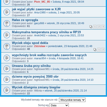
Ostatni post autor:
Piotr_MC_85
«
sobota, 8 maja 2021, 08:04
Odpowiedzi:
26
jak wyjać płytki zaworowe w XJR
Ostatni post autor:
Artur1980
«
sobota, 1 maja 2021, 20:05
Odpowiedzi:
27
Hałas ze sprzęgła
Ostatni post autor:
gacy666
«
wtorek, 26 stycznia 2021, 18:49
Odpowiedzi:
61
1
2
3
Maksymalna temperatura pracy silnika w RP19
Ostatni post autor:
Arek0402
«
sobota, 2 stycznia 2021, 23:53
Odpowiedzi:
20
Wyciek oleju spod dekla
Ostatni post autor:
Zdzislaw
«
poniedziałek, 23 listopada 2020, 21:48
Odpowiedzi:
48
1
2
wypchnięty brok wałka rozrządu zaworów ssących
Ostatni post autor:
maras954
«
środa, 4 listopada 2020, 16:41
Odpowiedzi:
3
Urwana śruba przy silniku
Ostatni post autor:
hightower981
«
środa, 28 października 2020, 14:25
Odpowiedzi:
5
dziwne wycie powyżej 3500 obr
Ostatni post autor:
hightower981
«
środa, 28 października 2020, 14:10
Odpowiedzi:
2
Wyciek dźwignia zmiany biegów
Ostatni post autor:
Wiśnia
«
wtorek, 20 października 2020, 21:14
Odpowiedzi:
22
Wyświetl tematy nie starsze niż:
Sortuj wg