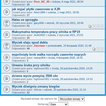
Ostatni post autor:
Piotr_MC_85
«
sobota, 8 maja 2021, 08:04
Odpowiedzi:
26
jak wyjać płytki zaworowe w XJR
Ostatni post autor:
Artur1980
«
sobota, 1 maja 2021, 20:05
Odpowiedzi:
27
Hałas ze sprzęgła
Ostatni post autor:
gacy666
«
wtorek, 26 stycznia 2021, 18:49
Odpowiedzi:
61
1
2
3
Maksymalna temperatura pracy silnika w RP19
Ostatni post autor:
Arek0402
«
sobota, 2 stycznia 2021, 23:53
Odpowiedzi:
20
Wyciek oleju spod dekla
Ostatni post autor:
Zdzislaw
«
poniedziałek, 23 listopada 2020, 21:48
Odpowiedzi:
48
1
2
wypchnięty brok wałka rozrządu zaworów ssących
Ostatni post autor:
maras954
«
środa, 4 listopada 2020, 16:41
Odpowiedzi:
3
Urwana śruba przy silniku
Ostatni post autor:
hightower981
«
środa, 28 października 2020, 14:25
Odpowiedzi:
5
dziwne wycie powyżej 3500 obr
Ostatni post autor:
hightower981
«
środa, 28 października 2020, 14:10
Odpowiedzi:
2
Wyciek dźwignia zmiany biegów
Ostatni post autor:
Wiśnia
«
wtorek, 20 października 2020, 21:14
Odpowiedzi:
22
Wyświetl tematy nie starsze niż:
Sortuj wg