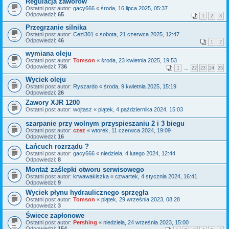
Regulacja zaworów
Ostatni post autor:
gacy666
«
środa, 16 lipca 2025, 05:37
Odpowiedzi:
65
1
2
3
Przegrzanie silnika
Ostatni post autor:
Cezi301
«
sobota, 21 czerwca 2025, 12:47
Odpowiedzi:
46
1
2
wymiana oleju
Ostatni post autor:
Tomson
«
środa, 23 kwietnia 2025, 19:53
Odpowiedzi:
736
1
…
22
23
24
25
Wyciek oleju
Ostatni post autor:
Ryszardo
«
środa, 9 kwietnia 2025, 15:19
Odpowiedzi:
26
Zawory XJR 1200
Ostatni post autor:
wojtasz
«
piątek, 4 października 2024, 15:03
szarpanie przy wolnym przyspieszaniu 2 i 3 biegu
Ostatni post autor:
czez
«
wtorek, 11 czerwca 2024, 19:09
Odpowiedzi:
16
Łańcuch rozrządu ?
Ostatni post autor:
gacy666
«
niedziela, 4 lutego 2024, 12:44
Odpowiedzi:
8
Montaż zaślepki otworu serwisowego
Ostatni post autor:
krwawakiszka
«
czwartek, 4 stycznia 2024, 16:41
Odpowiedzi:
9
Wyciek płynu hydraulicznego sprzęgła
Ostatni post autor:
Tomson
«
piątek, 29 września 2023, 08:28
Odpowiedzi:
3
Świece zapłonowe
Ostatni post autor:
Pershing
«
niedziela, 24 września 2023, 15:00
Odpowiedzi:
154