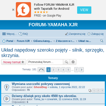
Follow FORUM-YAMAHA XJR
with Tapatalk for Android
VIEW
FREE - on Google Play
FORUM-YAMAHA XJR
Więcej…
FAQ
Zarejestruj się
Zaloguj się
Portal
Forum XJR
Główna kategoria forum
Z kluczem w ręku.
Układ napędowy szeroko pojęty - silnik, sprzęgło, skrzynia.
zu
Układ napędowy szeroko pojęty - silnik, sprzęgło,
kaj
skrzynia.
Nowy temat
Tematy: 181
1
2
3
4
5
…
7
Tematy
Wymiana uszczelki pokrywy zaworowej
Ostatni post autor:
GhostDog
«
sobota, 1 stycznia 2022, 22:22
Odpowiedzi:
79
1
2
3
Dziwny dźwięk przy około 4500 tys obrotów.
Ostatni post autor:
Toma_ta
«
czwartek, 11 czerwca 2026, 11:19
Odpowiedzi:
6