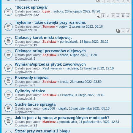
1
2
3
4
5
6
"tłoczek sprzegła"
Ostatni post autor:
Łysy
«
sobota, 26 listopada 2022, 07:26
Odpowiedzi:
332
1
…
9
10
11
12
Tsykanie - takie dźwięki przy rozruchu.
Ostatni post autor:
Tomson
«
piątek, 2 września 2022, 06:16
Odpowiedzi:
30
1
2
Cieknacy korek miski olejowej.
Ostatni post autor:
Zdzislaw
«
poniedziałek, 18 lipca 2022, 20:22
Odpowiedzi:
19
Cieknące oringi przewodów olejowych
Ostatni post autor:
Zdzislaw
«
środa, 6 lipca 2022, 11:28
Odpowiedzi:
3
Wymiana/sprzedaż płytek zaworowych
Ostatni post autor:
Paul_weteran
«
niedziela, 17 kwietnia 2022, 19:10
Odpowiedzi:
3
Przewody olejowe
Ostatni post autor:
Zdzislaw
«
środa, 23 marca 2022, 23:59
Odpowiedzi:
3
Cylindry różnice
Ostatni post autor:
Zdzislaw
«
czwartek, 3 lutego 2022, 19:45
Odpowiedzi:
2
Suche tarcze sprzęgła
Ostatni post autor:
gacy666
«
piątek, 15 października 2021, 05:13
Odpowiedzi:
5
Jak to jest z tą mocą w poszczególnych modelach?
Ostatni post autor:
Martinez
«
poniedziałek, 11 października 2021, 12:31
Odpowiedzi:
21
Strzał przy wrzucaniu 1 biegu