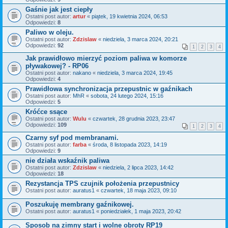
Gaśnie jak jest ciepły
Ostatni post autor:
artur
«
piątek, 19 kwietnia 2024, 06:53
Odpowiedzi:
8
Paliwo w oleju.
Ostatni post autor:
Zdzislaw
«
niedziela, 3 marca 2024, 20:21
Odpowiedzi:
92
1
2
3
4
Jak prawidłowo mierzyć poziom paliwa w komorze
pływakowej? - RP06
Ostatni post autor:
nakano
«
niedziela, 3 marca 2024, 19:45
Odpowiedzi:
4
Prawidłowa synchronizacja przepustnic w gaźnikach
Ostatni post autor:
MhR
«
sobota, 24 lutego 2024, 15:16
Odpowiedzi:
5
Króćce ssące
Ostatni post autor:
Wulu
«
czwartek, 28 grudnia 2023, 23:47
Odpowiedzi:
109
1
2
3
4
Czarny syf pod membranami.
Ostatni post autor:
farba
«
środa, 8 listopada 2023, 14:19
Odpowiedzi:
9
nie działa wskaźnik paliwa
Ostatni post autor:
Zdzislaw
«
niedziela, 2 lipca 2023, 14:42
Odpowiedzi:
18
Rezystancja TPS czujnik położenia przepustnicy
Ostatni post autor:
auratus1
«
czwartek, 18 maja 2023, 09:10
Poszukuję membrany gaźnikowej.
Ostatni post autor:
auratus1
«
poniedziałek, 1 maja 2023, 20:42
Sposob na zimny start i wolne obroty RP19