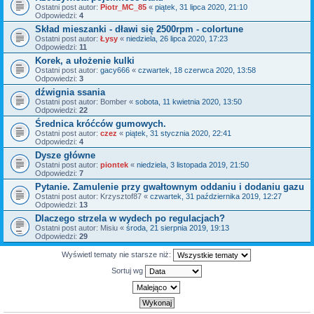
Ostatni post autor:
Piotr_MC_85
«
piątek, 31 lipca 2020, 21:10
Odpowiedzi:
4
Skład mieszanki - dławi się 2500rpm - colortune
Ostatni post autor:
Łysy
«
niedziela, 26 lipca 2020, 17:23
Odpowiedzi:
11
Korek, a ułożenie kulki
Ostatni post autor:
gacy666
«
czwartek, 18 czerwca 2020, 13:58
Odpowiedzi:
3
dźwignia ssania
Ostatni post autor:
Bomber
«
sobota, 11 kwietnia 2020, 13:50
Odpowiedzi:
22
Średnica króćców gumowych.
Ostatni post autor:
czez
«
piątek, 31 stycznia 2020, 22:41
Odpowiedzi:
4
Dysze główne
Ostatni post autor:
piontek
«
niedziela, 3 listopada 2019, 21:50
Odpowiedzi:
7
Pytanie. Zamulenie przy gwałtownym oddaniu i dodaniu gazu
Ostatni post autor:
Krzysztof87
«
czwartek, 31 października 2019, 12:27
Odpowiedzi:
13
Dlaczego strzela w wydech po regulacjach?
Ostatni post autor:
Misiu
«
środa, 21 sierpnia 2019, 19:13
Odpowiedzi:
29
Wyświetl tematy nie starsze niż:
Sortuj wg