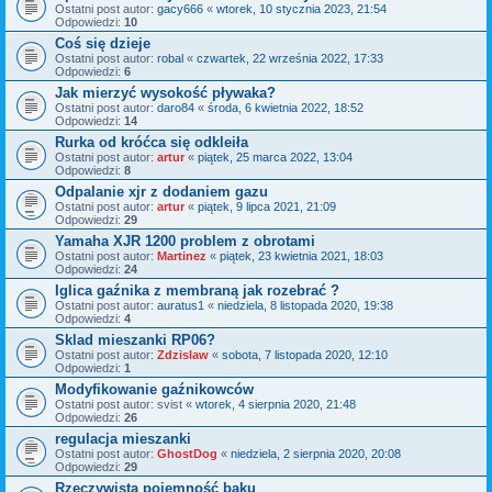
Ostatni post autor:
gacy666
«
wtorek, 10 stycznia 2023, 21:54
Odpowiedzi:
10
Coś się dzieje
Ostatni post autor:
robal
«
czwartek, 22 września 2022, 17:33
Odpowiedzi:
6
Jak mierzyć wysokość pływaka?
Ostatni post autor:
daro84
«
środa, 6 kwietnia 2022, 18:52
Odpowiedzi:
14
Rurka od króćca się odkleiła
Ostatni post autor:
artur
«
piątek, 25 marca 2022, 13:04
Odpowiedzi:
8
Odpalanie xjr z dodaniem gazu
Ostatni post autor:
artur
«
piątek, 9 lipca 2021, 21:09
Odpowiedzi:
29
Yamaha XJR 1200 problem z obrotami
Ostatni post autor:
Martinez
«
piątek, 23 kwietnia 2021, 18:03
Odpowiedzi:
24
Iglica gaźnika z membraną jak rozebrać ?
Ostatni post autor:
auratus1
«
niedziela, 8 listopada 2020, 19:38
Odpowiedzi:
4
Sklad mieszanki RP06?
Ostatni post autor:
Zdzislaw
«
sobota, 7 listopada 2020, 12:10
Odpowiedzi:
1
Modyfikowanie gaźnikowców
Ostatni post autor:
svist
«
wtorek, 4 sierpnia 2020, 21:48
Odpowiedzi:
26
regulacja mieszanki
Ostatni post autor:
GhostDog
«
niedziela, 2 sierpnia 2020, 20:08
Odpowiedzi:
29
Rzeczywista pojemność baku