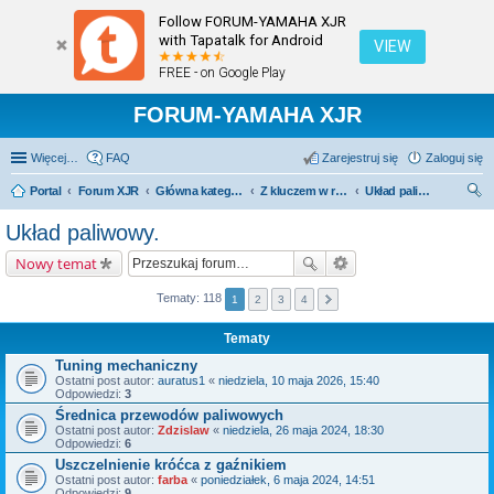
Follow FORUM-YAMAHA XJR
with Tapatalk for Android
VIEW
FREE - on Google Play
FORUM-YAMAHA XJR
Więcej…
FAQ
Zarejestruj się
Zaloguj się
Portal
Forum XJR
Główna kategoria forum
Z kluczem w ręku.
Układ paliwowy.
zu
Układ paliwowy.
kaj
Nowy temat
Tematy: 118
1
2
3
4
Tematy
Tuning mechaniczny
Ostatni post autor:
auratus1
«
niedziela, 10 maja 2026, 15:40
Odpowiedzi:
3
Średnica przewodów paliwowych
Ostatni post autor:
Zdzislaw
«
niedziela, 26 maja 2024, 18:30
Odpowiedzi:
6
Uszczelnienie króćca z gaźnikiem
Ostatni post autor:
farba
«
poniedziałek, 6 maja 2024, 14:51
Odpowiedzi:
9