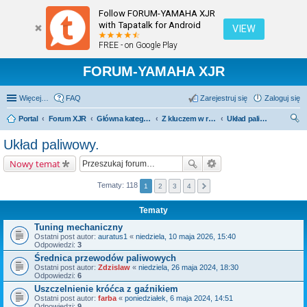
Follow FORUM-YAMAHA XJR
with Tapatalk for Android
VIEW
FREE - on Google Play
FORUM-YAMAHA XJR
Więcej…
FAQ
Zarejestruj się
Zaloguj się
Portal
Forum XJR
Główna kategoria forum
Z kluczem w ręku.
Układ paliwowy.
zu
Układ paliwowy.
kaj
Nowy temat
Tematy: 118
1
2
3
4
Tematy
Tuning mechaniczny
Ostatni post autor:
auratus1
«
niedziela, 10 maja 2026, 15:40
Odpowiedzi:
3
Średnica przewodów paliwowych
Ostatni post autor:
Zdzislaw
«
niedziela, 26 maja 2024, 18:30
Odpowiedzi:
6
Uszczelnienie króćca z gaźnikiem
Ostatni post autor:
farba
«
poniedziałek, 6 maja 2024, 14:51
Odpowiedzi:
9