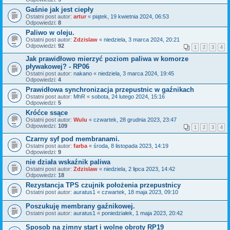
Gaśnie jak jest ciepły
Ostatni post autor:
artur
«
piątek, 19 kwietnia 2024, 06:53
Odpowiedzi:
8
Paliwo w oleju.
Ostatni post autor:
Zdzislaw
«
niedziela, 3 marca 2024, 20:21
Odpowiedzi:
92
1
2
3
4
Jak prawidłowo mierzyć poziom paliwa w komorze
pływakowej? - RP06
Ostatni post autor:
nakano
«
niedziela, 3 marca 2024, 19:45
Odpowiedzi:
4
Prawidłowa synchronizacja przepustnic w gaźnikach
Ostatni post autor:
MhR
«
sobota, 24 lutego 2024, 15:16
Odpowiedzi:
5
Króćce ssące
Ostatni post autor:
Wulu
«
czwartek, 28 grudnia 2023, 23:47
Odpowiedzi:
109
1
2
3
4
Czarny syf pod membranami.
Ostatni post autor:
farba
«
środa, 8 listopada 2023, 14:19
Odpowiedzi:
9
nie działa wskaźnik paliwa
Ostatni post autor:
Zdzislaw
«
niedziela, 2 lipca 2023, 14:42
Odpowiedzi:
18
Rezystancja TPS czujnik położenia przepustnicy
Ostatni post autor:
auratus1
«
czwartek, 18 maja 2023, 09:10
Poszukuję membrany gaźnikowej.
Ostatni post autor:
auratus1
«
poniedziałek, 1 maja 2023, 20:42
Sposob na zimny start i wolne obroty RP19