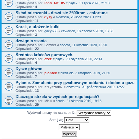
Ostatni post autor:
Piotr_MC_85
«
piątek, 31 lipca 2020, 21:10
Odpowiedzi:
4
Skład mieszanki - dławi się 2500rpm - colortune
Ostatni post autor:
Łysy
«
niedziela, 26 lipca 2020, 17:23
Odpowiedzi:
11
Korek, a ułożenie kulki
Ostatni post autor:
gacy666
«
czwartek, 18 czerwca 2020, 13:58
Odpowiedzi:
3
dźwignia ssania
Ostatni post autor:
Bomber
«
sobota, 11 kwietnia 2020, 13:50
Odpowiedzi:
22
Średnica króćców gumowych.
Ostatni post autor:
czez
«
piątek, 31 stycznia 2020, 22:41
Odpowiedzi:
4
Dysze główne
Ostatni post autor:
piontek
«
niedziela, 3 listopada 2019, 21:50
Odpowiedzi:
7
Pytanie. Zamulenie przy gwałtownym oddaniu i dodaniu gazu
Ostatni post autor:
Krzysztof87
«
czwartek, 31 października 2019, 12:27
Odpowiedzi:
13
Dlaczego strzela w wydech po regulacjach?
Ostatni post autor:
Misiu
«
środa, 21 sierpnia 2019, 19:13
Odpowiedzi:
29
Wyświetl tematy nie starsze niż:
Sortuj wg