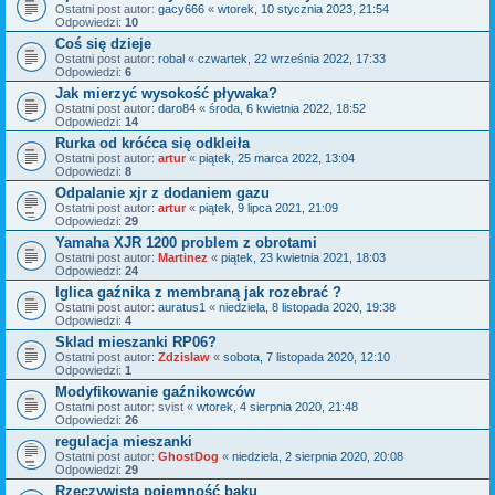
Ostatni post autor:
gacy666
«
wtorek, 10 stycznia 2023, 21:54
Odpowiedzi:
10
Coś się dzieje
Ostatni post autor:
robal
«
czwartek, 22 września 2022, 17:33
Odpowiedzi:
6
Jak mierzyć wysokość pływaka?
Ostatni post autor:
daro84
«
środa, 6 kwietnia 2022, 18:52
Odpowiedzi:
14
Rurka od króćca się odkleiła
Ostatni post autor:
artur
«
piątek, 25 marca 2022, 13:04
Odpowiedzi:
8
Odpalanie xjr z dodaniem gazu
Ostatni post autor:
artur
«
piątek, 9 lipca 2021, 21:09
Odpowiedzi:
29
Yamaha XJR 1200 problem z obrotami
Ostatni post autor:
Martinez
«
piątek, 23 kwietnia 2021, 18:03
Odpowiedzi:
24
Iglica gaźnika z membraną jak rozebrać ?
Ostatni post autor:
auratus1
«
niedziela, 8 listopada 2020, 19:38
Odpowiedzi:
4
Sklad mieszanki RP06?
Ostatni post autor:
Zdzislaw
«
sobota, 7 listopada 2020, 12:10
Odpowiedzi:
1
Modyfikowanie gaźnikowców
Ostatni post autor:
svist
«
wtorek, 4 sierpnia 2020, 21:48
Odpowiedzi:
26
regulacja mieszanki
Ostatni post autor:
GhostDog
«
niedziela, 2 sierpnia 2020, 20:08
Odpowiedzi:
29
Rzeczywista pojemność baku