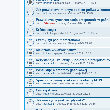
autor:
nakano
» poniedziałek, 18 marca 2019, 15:13
Jak prawidłowo mierzyć poziom paliwa w komor
autor:
nakano
» czwartek, 29 lutego 2024, 19:04
Prawidłowa synchronizacja przepustnic w gaźni
autor:
Zdzislaw
» piątek, 23 maja 2014, 21:40
Króćce ssące
autor:
Piotr 1
» poniedziałek, 19 grudnia 2016, 15:07
Czarny syf pod membranami.
autor:
nakano
» czwartek, 18 maja 2023, 21:48
nie działa wskaźnik paliwa
autor:
kokersi
» piątek, 2 czerwca 2023, 16:24
Rezystancja TPS czujnik położenia przepustnicy
autor:
auratus1
» czwartek, 18 maja 2023, 09:10
Poszukuję membrany gaźnikowej.
autor:
auratus1
» poniedziałek, 1 maja 2023, 20:42
Sposob na zimny start i wolne obroty RP19
autor:
darek
» niedziela, 5 września 2021, 08:00
Coś się dzieje
autor:
robal
» środa, 21 września 2022, 16:24
Jak mierzyć wysokość pływaka?
autor:
auratus1
» sobota, 14 listopada 2020, 20:36