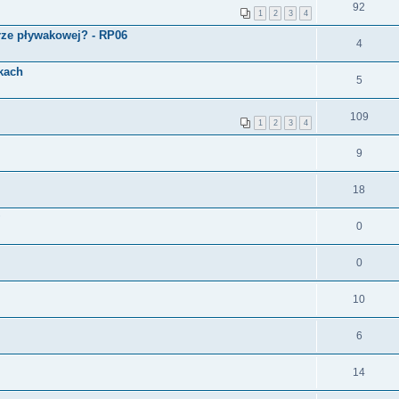
92
1
2
3
4
ze pływakowej? - RP06
4
kach
5
109
1
2
3
4
9
18
0
0
10
6
14