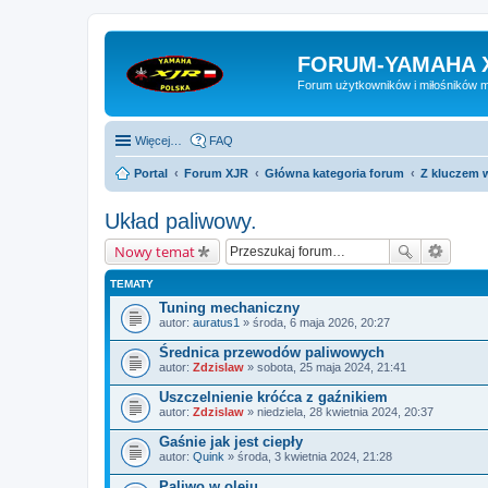
FORUM-YAMAHA 
Forum użytkowników i miłośników 
Więcej…
FAQ
Portal
Forum XJR
Główna kategoria forum
Z kluczem w
Układ paliwowy.
Nowy temat
TEMATY
Tuning mechaniczny
autor:
auratus1
» środa, 6 maja 2026, 20:27
Średnica przewodów paliwowych
autor:
Zdzislaw
» sobota, 25 maja 2024, 21:41
Uszczelnienie króćca z gaźnikiem
autor:
Zdzislaw
» niedziela, 28 kwietnia 2024, 20:37
Gaśnie jak jest ciepły
autor:
Quink
» środa, 3 kwietnia 2024, 21:28
Paliwo w oleju.