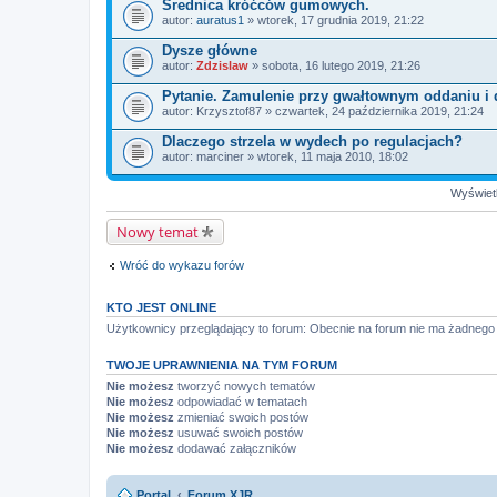
Średnica króćców gumowych.
autor:
auratus1
» wtorek, 17 grudnia 2019, 21:22
Dysze główne
autor:
Zdzislaw
» sobota, 16 lutego 2019, 21:26
Pytanie. Zamulenie przy gwałtownym oddaniu i
autor:
Krzysztof87
» czwartek, 24 października 2019, 21:24
Dlaczego strzela w wydech po regulacjach?
autor:
marciner
» wtorek, 11 maja 2010, 18:02
Wyświetl
Nowy temat
Wróć do wykazu forów
KTO JEST ONLINE
Użytkownicy przeglądający to forum: Obecnie na forum nie ma żadnego 
TWOJE UPRAWNIENIA NA TYM FORUM
Nie możesz
tworzyć nowych tematów
Nie możesz
odpowiadać w tematach
Nie możesz
zmieniać swoich postów
Nie możesz
usuwać swoich postów
Nie możesz
dodawać załączników
Portal
Forum XJR