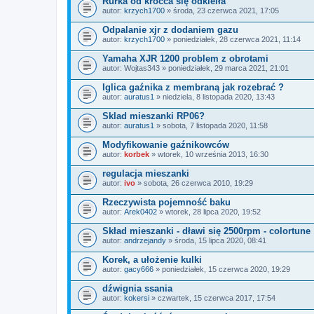
Rurka od króćca się odkleiła
autor:
krzych1700
» środa, 23 czerwca 2021, 17:05
Odpalanie xjr z dodaniem gazu
autor:
krzych1700
» poniedziałek, 28 czerwca 2021, 11:14
Yamaha XJR 1200 problem z obrotami
autor:
Wojtas343
» poniedziałek, 29 marca 2021, 21:01
Iglica gaźnika z membraną jak rozebrać ?
autor:
auratus1
» niedziela, 8 listopada 2020, 13:43
Sklad mieszanki RP06?
autor:
auratus1
» sobota, 7 listopada 2020, 11:58
Modyfikowanie gaźnikowców
autor:
korbek
» wtorek, 10 września 2013, 16:30
regulacja mieszanki
autor:
ivo
» sobota, 26 czerwca 2010, 19:29
Rzeczywista pojemność baku
autor:
Arek0402
» wtorek, 28 lipca 2020, 19:52
Skład mieszanki - dławi się 2500rpm - colortune
autor:
andrzejandy
» środa, 15 lipca 2020, 08:41
Korek, a ułożenie kulki
autor:
gacy666
» poniedziałek, 15 czerwca 2020, 19:29
dźwignia ssania
autor:
kokersi
» czwartek, 15 czerwca 2017, 17:54