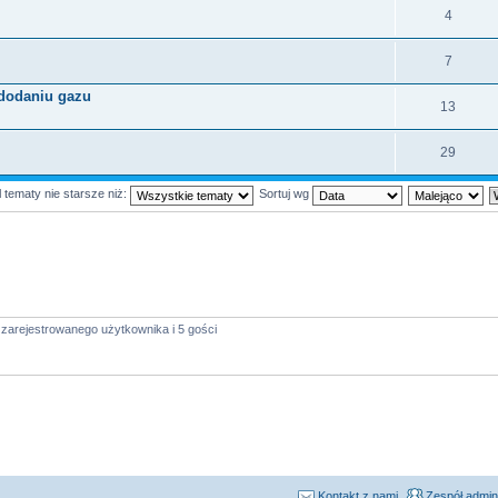
4
7
 dodaniu gazu
13
29
 tematy nie starsze niż:
Sortuj wg
zarejestrowanego użytkownika i 5 gości
Kontakt z nami
Zespół admin