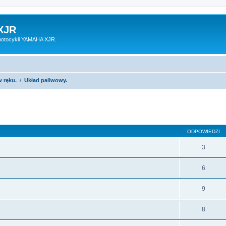
XJR
motocykli YAMAHA XJR.
 ręku.
Układ paliwowy.
ODPOWIEDZI
3
6
9
8