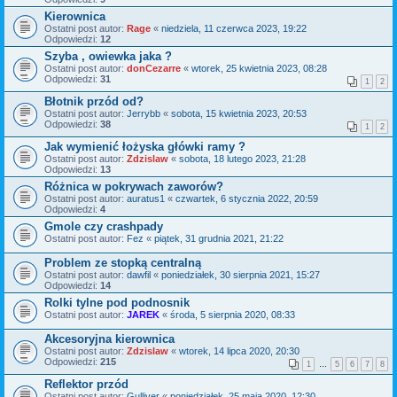
Kierownica
Ostatni post autor:
Rage
«
niedziela, 11 czerwca 2023, 19:22
Odpowiedzi:
12
Szyba , owiewka jaka ?
Ostatni post autor:
donCezarre
«
wtorek, 25 kwietnia 2023, 08:28
Odpowiedzi:
31
1
2
Błotnik przód od?
Ostatni post autor:
Jerrybb
«
sobota, 15 kwietnia 2023, 20:53
Odpowiedzi:
38
1
2
Jak wymienić łożyska główki ramy ?
Ostatni post autor:
Zdzislaw
«
sobota, 18 lutego 2023, 21:28
Odpowiedzi:
13
Różnica w pokrywach zaworów?
Ostatni post autor:
auratus1
«
czwartek, 6 stycznia 2022, 20:59
Odpowiedzi:
4
Gmole czy crashpady
Ostatni post autor:
Fez
«
piątek, 31 grudnia 2021, 21:22
Problem ze stopką centralną
Ostatni post autor:
dawfil
«
poniedziałek, 30 sierpnia 2021, 15:27
Odpowiedzi:
14
Rolki tylne pod podnosnik
Ostatni post autor:
JAREK
«
środa, 5 sierpnia 2020, 08:33
Akcesoryjna kierownica
Ostatni post autor:
Zdzislaw
«
wtorek, 14 lipca 2020, 20:30
Odpowiedzi:
215
1
…
5
6
7
8
Reflektor przód
Ostatni post autor:
Gulliver
«
poniedziałek, 25 maja 2020, 12:30