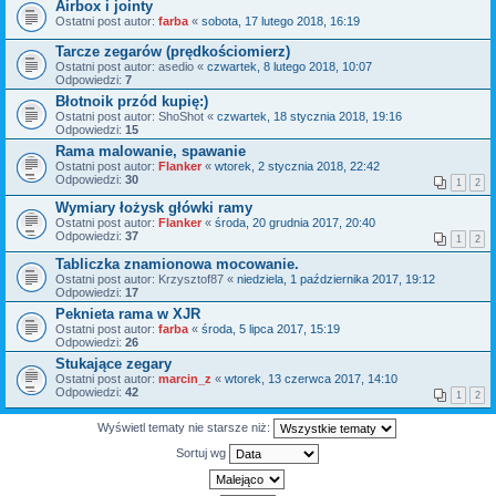
Airbox i jointy
Ostatni post autor:
farba
«
sobota, 17 lutego 2018, 16:19
Tarcze zegarów (prędkościomierz)
Ostatni post autor:
asedio
«
czwartek, 8 lutego 2018, 10:07
Odpowiedzi:
7
Błotnoik przód kupię:)
Ostatni post autor:
ShoShot
«
czwartek, 18 stycznia 2018, 19:16
Odpowiedzi:
15
Rama malowanie, spawanie
Ostatni post autor:
Flanker
«
wtorek, 2 stycznia 2018, 22:42
Odpowiedzi:
30
1
2
Wymiary łożysk główki ramy
Ostatni post autor:
Flanker
«
środa, 20 grudnia 2017, 20:40
Odpowiedzi:
37
1
2
Tabliczka znamionowa mocowanie.
Ostatni post autor:
Krzysztof87
«
niedziela, 1 października 2017, 19:12
Odpowiedzi:
17
Peknieta rama w XJR
Ostatni post autor:
farba
«
środa, 5 lipca 2017, 15:19
Odpowiedzi:
26
Stukające zegary
Ostatni post autor:
marcin_z
«
wtorek, 13 czerwca 2017, 14:10
Odpowiedzi:
42
1
2
Wyświetl tematy nie starsze niż:
Sortuj wg