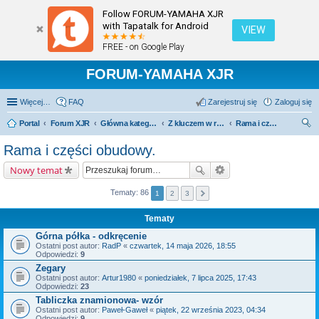
Follow FORUM-YAMAHA XJR
with Tapatalk for Android
VIEW
FREE - on Google Play
FORUM-YAMAHA XJR
Więcej…
FAQ
Zarejestruj się
Zaloguj się
Portal
Forum XJR
Główna kategoria forum
Z kluczem w ręku.
Rama i części obudowy.
zu
Rama i części obudowy.
kaj
Nowy temat
Tematy: 86
1
2
3
Tematy
Górna półka - odkręcenie
Ostatni post autor:
RadP
«
czwartek, 14 maja 2026, 18:55
Odpowiedzi:
9
Zegary
Ostatni post autor:
Artur1980
«
poniedziałek, 7 lipca 2025, 17:43
Odpowiedzi:
23
Tabliczka znamionowa- wzór
Ostatni post autor:
Paweł-Gaweł
«
piątek, 22 września 2023, 04:34
Odpowiedzi:
9