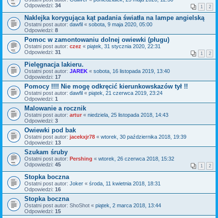
Odpowiedzi:
34
1
2
Naklejka korygująca kąt padania światła na lampe angielską
Ostatni post autor:
dawfil
«
sobota, 9 maja 2020, 05:00
Odpowiedzi:
8
Pomoc w zamontowaniu dolnej owiewki (pługu)
Ostatni post autor:
czez
«
piątek, 31 stycznia 2020, 22:31
Odpowiedzi:
31
1
2
Pielęgnacja lakieru.
Ostatni post autor:
JAREK
«
sobota, 16 listopada 2019, 13:40
Odpowiedzi:
17
Pomocy !!!! Nie mogę odkręcić kierunkowskazów tył !!
Ostatni post autor:
dawfil
«
piątek, 21 czerwca 2019, 23:24
Odpowiedzi:
1
Malowanie a rocznik
Ostatni post autor:
artur
«
niedziela, 25 listopada 2018, 14:43
Odpowiedzi:
3
Owiewki pod bak
Ostatni post autor:
jacekxjr78
«
wtorek, 30 października 2018, 19:39
Odpowiedzi:
13
Szukam śruby
Ostatni post autor:
Pershing
«
wtorek, 26 czerwca 2018, 15:32
Odpowiedzi:
45
1
2
Stopka boczna
Ostatni post autor:
Joker
«
środa, 11 kwietnia 2018, 18:31
Odpowiedzi:
16
Stopka boczna
Ostatni post autor:
ShoShot
«
piątek, 2 marca 2018, 13:44
Odpowiedzi:
15