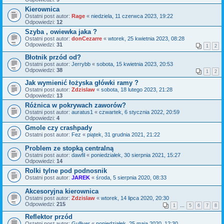
Kierownica
Ostatni post autor:
Rage
«
niedziela, 11 czerwca 2023, 19:22
Odpowiedzi:
12
Szyba , owiewka jaka ?
Ostatni post autor:
donCezarre
«
wtorek, 25 kwietnia 2023, 08:28
Odpowiedzi:
31
1
2
Błotnik przód od?
Ostatni post autor:
Jerrybb
«
sobota, 15 kwietnia 2023, 20:53
Odpowiedzi:
38
1
2
Jak wymienić łożyska główki ramy ?
Ostatni post autor:
Zdzislaw
«
sobota, 18 lutego 2023, 21:28
Odpowiedzi:
13
Różnica w pokrywach zaworów?
Ostatni post autor:
auratus1
«
czwartek, 6 stycznia 2022, 20:59
Odpowiedzi:
4
Gmole czy crashpady
Ostatni post autor:
Fez
«
piątek, 31 grudnia 2021, 21:22
Problem ze stopką centralną
Ostatni post autor:
dawfil
«
poniedziałek, 30 sierpnia 2021, 15:27
Odpowiedzi:
14
Rolki tylne pod podnosnik
Ostatni post autor:
JAREK
«
środa, 5 sierpnia 2020, 08:33
Akcesoryjna kierownica
Ostatni post autor:
Zdzislaw
«
wtorek, 14 lipca 2020, 20:30
Odpowiedzi:
215
1
…
5
6
7
8
Reflektor przód
Ostatni post autor:
Gulliver
«
poniedziałek, 25 maja 2020, 12:30