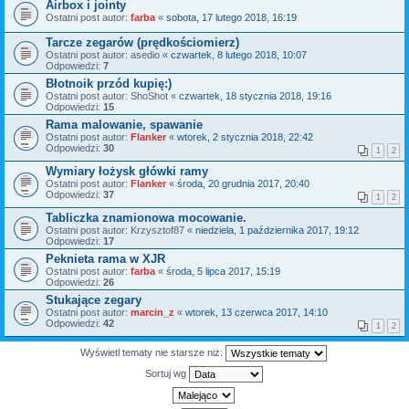
Airbox i jointy
Ostatni post autor:
farba
«
sobota, 17 lutego 2018, 16:19
Tarcze zegarów (prędkościomierz)
Ostatni post autor:
asedio
«
czwartek, 8 lutego 2018, 10:07
Odpowiedzi:
7
Błotnoik przód kupię:)
Ostatni post autor:
ShoShot
«
czwartek, 18 stycznia 2018, 19:16
Odpowiedzi:
15
Rama malowanie, spawanie
Ostatni post autor:
Flanker
«
wtorek, 2 stycznia 2018, 22:42
Odpowiedzi:
30
1
2
Wymiary łożysk główki ramy
Ostatni post autor:
Flanker
«
środa, 20 grudnia 2017, 20:40
Odpowiedzi:
37
1
2
Tabliczka znamionowa mocowanie.
Ostatni post autor:
Krzysztof87
«
niedziela, 1 października 2017, 19:12
Odpowiedzi:
17
Peknieta rama w XJR
Ostatni post autor:
farba
«
środa, 5 lipca 2017, 15:19
Odpowiedzi:
26
Stukające zegary
Ostatni post autor:
marcin_z
«
wtorek, 13 czerwca 2017, 14:10
Odpowiedzi:
42
1
2
Wyświetl tematy nie starsze niż:
Sortuj wg