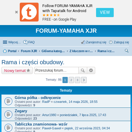
Follow FORUM-YAMAHA XJR
with Tapatalk for Android
VIEW
FREE - on Google Play
FORUM-YAMAHA XJR
Więcej…
FAQ
Zarejestruj się
Zaloguj się
Portal
Forum XJR
Główna kategoria forum
Z kluczem w ręku.
Rama i części obudowy.
zu
Rama i części obudowy.
kaj
Nowy temat
Tematy: 86
1
2
3
Tematy
Górna półka - odkręcenie
Ostatni post autor:
RadP
«
czwartek, 14 maja 2026, 18:55
Odpowiedzi:
9
Zegary
Ostatni post autor:
Artur1980
«
poniedziałek, 7 lipca 2025, 17:43
Odpowiedzi:
23
Tabliczka znamionowa- wzór
Ostatni post autor:
Paweł-Gaweł
«
piątek, 22 września 2023, 04:34
Odpowiedzi:
9