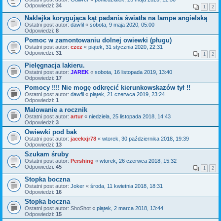
Odpowiedzi:
34
1
2
Naklejka korygująca kąt padania światła na lampe angielską
Ostatni post autor:
dawfil
«
sobota, 9 maja 2020, 05:00
Odpowiedzi:
8
Pomoc w zamontowaniu dolnej owiewki (pługu)
Ostatni post autor:
czez
«
piątek, 31 stycznia 2020, 22:31
Odpowiedzi:
31
1
2
Pielęgnacja lakieru.
Ostatni post autor:
JAREK
«
sobota, 16 listopada 2019, 13:40
Odpowiedzi:
17
Pomocy !!!! Nie mogę odkręcić kierunkowskazów tył !!
Ostatni post autor:
dawfil
«
piątek, 21 czerwca 2019, 23:24
Odpowiedzi:
1
Malowanie a rocznik
Ostatni post autor:
artur
«
niedziela, 25 listopada 2018, 14:43
Odpowiedzi:
3
Owiewki pod bak
Ostatni post autor:
jacekxjr78
«
wtorek, 30 października 2018, 19:39
Odpowiedzi:
13
Szukam śruby
Ostatni post autor:
Pershing
«
wtorek, 26 czerwca 2018, 15:32
Odpowiedzi:
45
1
2
Stopka boczna
Ostatni post autor:
Joker
«
środa, 11 kwietnia 2018, 18:31
Odpowiedzi:
16
Stopka boczna
Ostatni post autor:
ShoShot
«
piątek, 2 marca 2018, 13:44
Odpowiedzi:
15